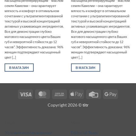
насыщена регенерирующим** маслом
насыщена регенерирующим** маслом
семян Камелии – она гарантирует
семян Камелии – она гарантирует
мягкость и комфорт в оптимальном
мягкость и комфорт в оптимальном
сочетании с ультрапигментированной
сочетании с ультрапигментированной
текстурой и высокой концентрацией
текстурой и высокой концентрацией
активных ухаживающих ингредиентов.
активных ухаживающих ингредиентов.
Все для демонстрации глубоко
Все для демонстрации глубоко
матового насыщенного цвета Ваших
матового насыщенного цвета Ваших
губ и невероятной стойкости до 12
губ и невероятной стойкости до 12
часов*. Эффективность доказана: 96%
часов*. Эффективность доказана: 96%
женщин подтверждают насыщенный
женщин подтверждают насыщенный
цвет [...]
цвет [...]
В МАГАЗИН
В МАГАЗИН
Visa
MasterCard
Cash
Apple
Credit
Google
On
Pay
Card
Pay
Copyright 2026 ©
titr
Delivery
Legal
More
Условия использования
Editorial Team