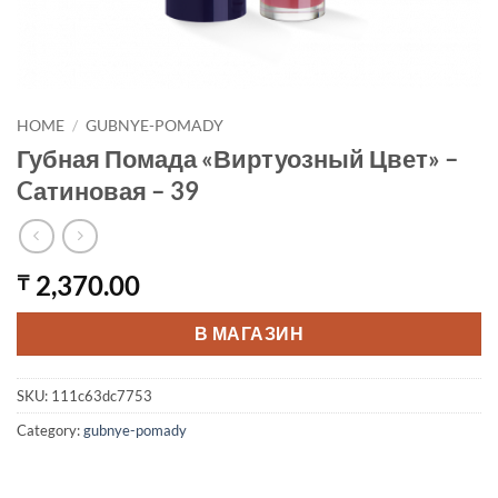
HOME
/
GUBNYE-POMADY
Губная Помада «Виртуозный Цвет» –
Cатиновая – 39
2,370.00
₸
В МАГАЗИН
SKU:
111c63dc7753
Category:
gubnye-pomady