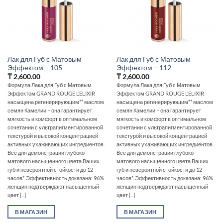
Лак для Губ с Матовым
Лак для Губ с Матовым
Эффектом – 105
Эффектом – 112
₸
2,600.00
₸
2,600.00
Формула Лака для Губ с Матовым
Формула Лака для Губ с Матовым
Эффектом GRAND ROUGE L’ELIXIR
Эффектом GRAND ROUGE L’ELIXIR
насыщена регенерирующим** маслом
насыщена регенерирующим** маслом
семян Камелии – она гарантирует
семян Камелии – она гарантирует
мягкость и комфорт в оптимальном
мягкость и комфорт в оптимальном
сочетании с ультрапигментированной
сочетании с ультрапигментированной
текстурой и высокой концентрацией
текстурой и высокой концентрацией
активных ухаживающих ингредиентов.
активных ухаживающих ингредиентов.
Все для демонстрации глубоко
Все для демонстрации глубоко
матового насыщенного цвета Ваших
матового насыщенного цвета Ваших
губ и невероятной стойкости до 12
губ и невероятной стойкости до 12
часов*. Эффективность доказана: 96%
часов*. Эффективность доказана: 96%
женщин подтверждают насыщенный
женщин подтверждают насыщенный
цвет [...]
цвет [...]
В МАГАЗИН
В МАГАЗИН