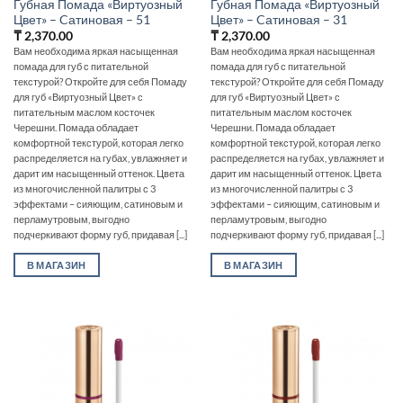
Губная Помада «Виртуозный
Губная Помада «Виртуозный
Цвет» – Cатиновая – 51
Цвет» – Cатиновая – 31
₸
2,370.00
₸
2,370.00
Вам необходима яркая насыщенная
Вам необходима яркая насыщенная
помада для губ с питательной
помада для губ с питательной
текстурой? Откройте для себя Помаду
текстурой? Откройте для себя Помаду
для губ «Виртуозный Цвет» с
для губ «Виртуозный Цвет» с
питательным маслом косточек
питательным маслом косточек
Черешни. Помада обладает
Черешни. Помада обладает
комфортной текстурой, которая легко
комфортной текстурой, которая легко
распределяется на губах, увлажняет и
распределяется на губах, увлажняет и
дарит им насыщенный оттенок. Цвета
дарит им насыщенный оттенок. Цвета
из многочисленной палитры с 3
из многочисленной палитры с 3
эффектами – сияющим, сатиновым и
эффектами – сияющим, сатиновым и
перламутровым, выгодно
перламутровым, выгодно
подчеркивают форму губ, придавая [...]
подчеркивают форму губ, придавая [...]
В МАГАЗИН
В МАГАЗИН