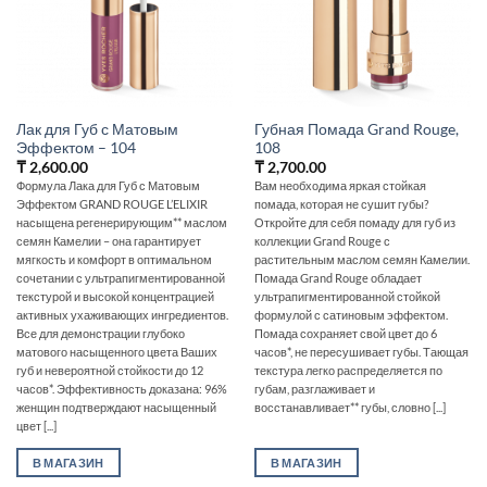
Лак для Губ с Матовым
Губная Помада Grand Rouge,
Эффектом – 104
108
₸
2,600.00
₸
2,700.00
Формула Лака для Губ с Матовым
Вам необходима яркая стойкая
Эффектом GRAND ROUGE L’ELIXIR
помада, которая не сушит губы?
насыщена регенерирующим** маслом
Откройте для себя помаду для губ из
семян Камелии – она гарантирует
коллекции Grand Rouge с
мягкость и комфорт в оптимальном
растительным маслом семян Камелии.
сочетании с ультрапигментированной
Помада Grand Rouge обладает
текстурой и высокой концентрацией
ультрапигментированной стойкой
активных ухаживающих ингредиентов.
формулой с сатиновым эффектом.
Все для демонстрации глубоко
Помада сохраняет свой цвет до 6
матового насыщенного цвета Ваших
часов*, не пересушивает губы. Тающая
губ и невероятной стойкости до 12
текстура легко распределяется по
часов*. Эффективность доказана: 96%
губам, разглаживает и
женщин подтверждают насыщенный
восстанавливает** губы, словно [...]
цвет [...]
В МАГАЗИН
В МАГАЗИН