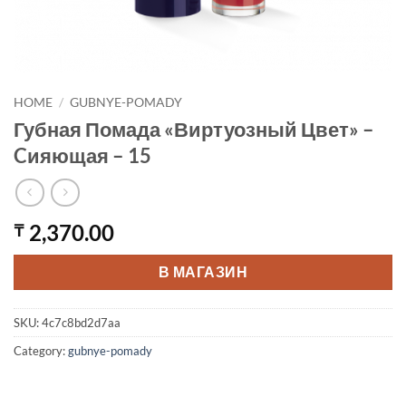
HOME
/
GUBNYE-POMADY
Губная Помада «Виртуозный Цвет» –
Cияющая – 15
2,370.00
₸
В МАГАЗИН
SKU:
4c7c8bd2d7aa
Category:
gubnye-pomady