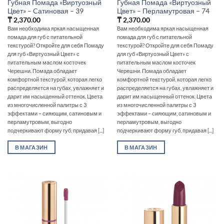
Губная Помада «Виртуозный
Губная Помада «Виртуозный
Цвет» – Cатиновая – 39
Цвет» – Перламутровая – 74
₸
2,370.00
₸
2,370.00
Вам необходима яркая насыщенная
Вам необходима яркая насыщенная
помада для губ с питательной
помада для губ с питательной
текстурой? Откройте для себя Помаду
текстурой? Откройте для себя Помаду
для губ «Виртуозный Цвет» с
для губ «Виртуозный Цвет» с
питательным маслом косточек
питательным маслом косточек
Черешни. Помада обладает
Черешни. Помада обладает
комфортной текстурой, которая легко
комфортной текстурой, которая легко
распределяется на губах, увлажняет и
распределяется на губах, увлажняет и
дарит им насыщенный оттенок. Цвета
дарит им насыщенный оттенок. Цвета
из многочисленной палитры с 3
из многочисленной палитры с 3
эффектами – сияющим, сатиновым и
эффектами – сияющим, сатиновым и
перламутровым, выгодно
перламутровым, выгодно
подчеркивают форму губ, придавая [...]
подчеркивают форму губ, придавая [...]
В МАГАЗИН
В МАГАЗИН