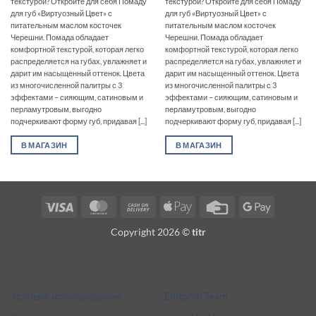
текстурой? Откройте для себя Помаду
текстурой? Откройте для себя Помаду
для губ «Виртуозный Цвет» с
для губ «Виртуозный Цвет» с
питательным маслом косточек
питательным маслом косточек
Черешни. Помада обладает
Черешни. Помада обладает
комфортной текстурой, которая легко
комфортной текстурой, которая легко
распределяется на губах, увлажняет и
распределяется на губах, увлажняет и
дарит им насыщенный оттенок. Цвета
дарит им насыщенный оттенок. Цвета
из многочисленной палитры с 3
из многочисленной палитры с 3
эффектами – сияющим, сатиновым и
эффектами – сияющим, сатиновым и
перламутровым, выгодно
перламутровым, выгодно
подчеркивают форму губ, придавая [...]
подчеркивают форму губ, придавая [...]
В МАГАЗИН
В МАГАЗИН
Visa
MasterCard
Cash
Apple
Credit
Google
On
Pay
Card
Pay
Copyright 2026 ©
titr
Delivery
Legal
More
Условия использования
Editorial Team