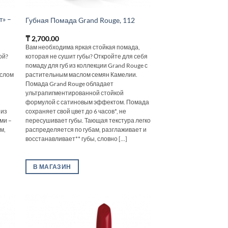
т» –
Губная Помада Grand Rouge, 112
₸
2,700.00
Вам необходима яркая стойкая помада,
ой?
которая не сушит губы? Откройте для себя
помаду для губ из коллекции Grand Rouge с
аслом
растительным маслом семян Камелии.
Помада Grand Rouge обладает
ультрапигментированной стойкой
и
формулой с сатиновым эффектом. Помада
 из
сохраняет свой цвет до 6 часов*, не
ми –
пересушивает губы. Тающая текстура легко
м,
распределяется по губам, разглаживает и
восстанавливает** губы, словно [...]
В МАГАЗИН