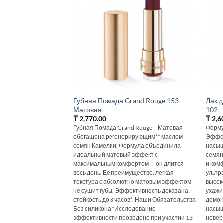
Губная Помада Grand Rouge 153 –
Лак 
Матовая
102
₸
2,770.00
₸
2,6
Губная Помада Grand Rouge – Матовая
Форму
обогащена регенерирующим** маслом
Эффек
семян Камелии. Формула объединила
насыщ
идеальный матовый эффект с
семян
максимальным комфортом — он длится
и ком
весь день. Ее преимущество: легкая
ультр
текстура с абсолютно матовым эффектом
высок
не сушит губы. Эффективность доказана:
ухажи
стойкость до 8 часов*. Наши Обязательства
демон
Без силикона *Исследование
насыщ
эффективности проведено при участии 13
невер