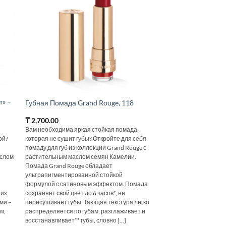
т» –
Губная Помада Grand Rouge, 118
₸
2,700.00
Вам необходима яркая стойкая помада,
ой?
которая не сушит губы? Откройте для себя
помаду для губ из коллекции Grand Rouge с
аслом
растительным маслом семян Камелии.
Помада Grand Rouge обладает
ультрапигментированной стойкой
и
формулой с сатиновым эффектом. Помада
 из
сохраняет свой цвет до 6 часов*, не
ми –
пересушивает губы. Тающая текстура легко
м,
распределяется по губам, разглаживает и
восстанавливает** губы‚ словно [...]