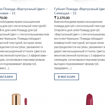
ая Помада «Виртуозный Цвет» –
Губная Помада «Виртуозный Цве
новая – 51
Cияющая – 15
70.00
₸
2,370.00
еобходима яркая насыщенная
Вам необходима яркая насыщенная
а для губ с питательной текстурой?
помада для губ с питательной текстур
йте для себя Помаду для губ
Откройте для себя Помаду для губ
уозный Цвет» с питательным маслом
«Виртуозный Цвет» с питательным м
чек Черешни. Помада обладает
косточек Черешни. Помада обладает
ртной текстурой, которая легко
комфортной текстурой, которая легко
еделяется на губах, увлажняет и
распределяется на губах, увлажняет 
 им насыщенный оттенок. Цвета из
дарит им насыщенный оттенок. Цвета
численной палитры с 3 эффектами –
многочисленной палитры с 3 эффекта
им, сатиновым и перламутровым,
сияющим, сатиновым и перламутровы
но подчеркивают форму губ,
выгодно подчеркивают форму губ,
ая [...]
придавая [...]
МАГАЗИН
В МАГАЗИН