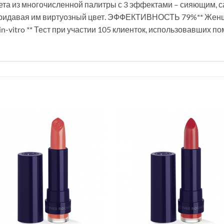
ета из многочисленной палитры с 3 эффектами – сияющим, 
придавая им виртуозный цвет. ЭФФЕКТИВНОСТЬ 79%** Женщ
n-vitro ** Тест при участии 105 клиенток, использовавших по