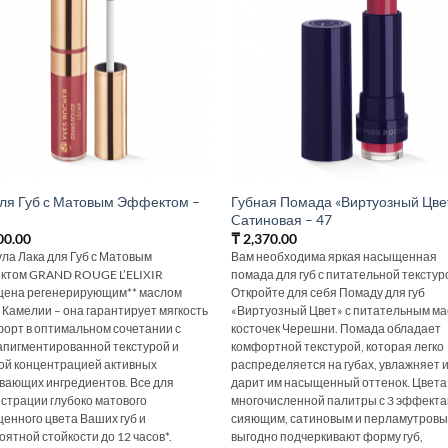
для Губ с Матовым Эффектом –
Губная Помада «Виртуозный Цве
Cатиновая – 47
00.00
₸
2,370.00
ла Лака для Губ с Матовым
Вам необходима яркая насыщенная
том GRAND ROUGE L’ELIXIR
помада для губ с питательной текстур
ена регенерирующим** маслом
Откройте для себя Помаду для губ
 Камелии – она гарантирует мягкость
«Виртуозный Цвет» с питательным м
форт в оптимальном сочетании с
косточек Черешни. Помада обладает
апигментированной текстурой и
комфортной текстурой, которая легко
ой концентрацией активных
распределяется на губах, увлажняет 
вающих ингредиентов. Все для
дарит им насыщенный оттенок. Цвета
страции глубоко матового
многочисленной палитры с 3 эффекта
енного цвета Ваших губ и
сияющим, сатиновым и перламутровы
оятной стойкости до 12 часов*.
выгодно подчеркивают форму губ,