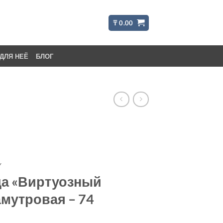
₸
0.00
ДЛЯ НЕЁ
БЛОГ
Y
да «Виртуозный
амутровая – 74