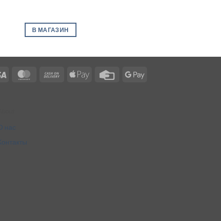
В МАГАЗИН
Visa
MasterCard
Cash
Apple
Credit
Google
On
Pay
Card
Pay
Delivery
About
О нас
Контакты