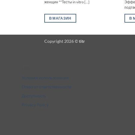
женщин **Тесты in vitro [...]
Эффек
подтв
В МАГАЗИН
В 
Copyright 2026 ©
titr
Legal
Условия использования
Отказ от ответственности
Доступность
Privacy Policy