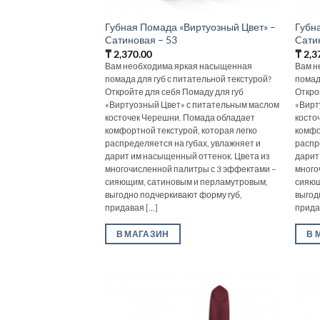
Губная Помада «Виртуозный Цвет» –
Губн
Cатиновая – 53
Cати
₸
2,370.00
₸
2,3
Вам необходима яркая насыщенная
Вам н
помада для губ с питательной текстурой?
помад
Откройте для себя Помаду для губ
Откро
«Виртуозный Цвет» с питательным маслом
«Вирт
косточек Черешни. Помада обладает
косто
комфортной текстурой, которая легко
комфо
распределяется на губах, увлажняет и
распр
дарит им насыщенный оттенок. Цвета из
дарит
многочисленной палитры с 3 эффектами –
много
сияющим, сатиновым и перламутровым,
сияющ
выгодно подчеркивают форму губ,
выгод
придавая [...]
придав
В МАГАЗИН
В 