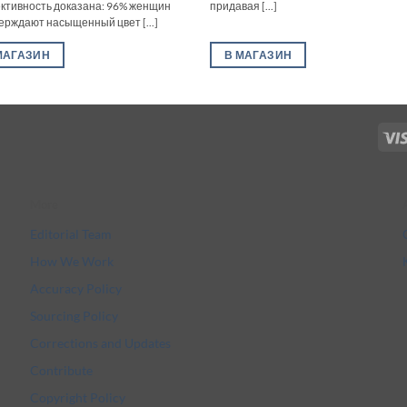
тивность доказана: 96% женщин
придавая [...]
ерждают насыщенный цвет [...]
МАГАЗИН
В МАГАЗИН
More
Editorial Team
How We Work
Accuracy Policy
Sourcing Policy
Corrections and Updates
Contribute
Copyright Policy