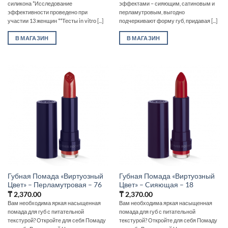
силикона *Исследование
эффектами – сияющим, сатиновым и
эффективности проведено при
перламутровым, выгодно
участии 13 женщин **Тесты in vitro [...]
подчеркивают форму губ, придавая [...]
В МАГАЗИН
В МАГАЗИН
Губная Помада «Виртуозный
Губная Помада «Виртуозный
Цвет» – Перламутровая – 76
Цвет» – Cияющая – 18
₸
2,370.00
₸
2,370.00
Вам необходима яркая насыщенная
Вам необходима яркая насыщенная
помада для губ с питательной
помада для губ с питательной
текстурой? Откройте для себя Помаду
текстурой? Откройте для себя Помаду