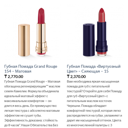
Губная Помада Grand Rouge
Губная Помада «Виртуозный
154 – Матовая
Цвет» – Cияющая – 15
₸
2,770.00
₸
2,370.00
Губная Помада Grand Rouge – Матовая
Вам необходима яркая насыщенная
обогащена регенерирующим** маслом
помада для губ с питательной
семян Камелии. Формула объединила
текстурой? Откройте для себя Помаду
идеальный матовый эффект с
для губ «Виртуозный Цвет» с
максимальным комфортом — он
питательным маслом косточек
длится весь день. Ее преимущество:
Черешни. Помада обладает
легкая текстура с абсолютно матовым
комфортной текстурой, которая легко
эффектом не сушит губы.
распределяется на губах, увлажняет и
Эффективность доказана: стойкость
дарит им насыщенный оттенок. Цвета
до 8 часов*. Наши Обязательства Без
из многочисленной палитры с 3