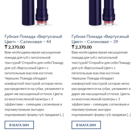
Губная Помада «Виртуозный
Губная Помада «Виртуозный
Цвет» – Cатиновая – 44
Цвет» – Cатиновая – 39
₸
2,370.00
₸
2,370.00
Вам необходима яркая насыщенная
Вам необходима яркая насыщенная
помада для губ с питательной
помада для губ с питательной
текстурой? Откройте для себя Помаду
текстурой? Откройте для себя Помаду
для губ «Виртуозный Цвет» с
для губ «Виртуозный Цвет» с
питательным маслом косточек
питательным маслом косточек
Черешни. Помада обладает
Черешни. Помада обладает
комфортной текстурой, которая легко
комфортной текстурой, которая легко
распределяется на губах, увлажняет и
распределяется на губах, увлажняет и
дарит им насыщенный оттенок. Цвета
дарит им насыщенный оттенок. Цвета
из многочисленной палитры с 3
из многочисленной палитры с 3
эффектами – сияющим, сатиновым и
эффектами – сияющим, сатиновым и
перламутровым, выгодно
перламутровым, выгодно
подчеркивают форму губ, придавая [...]
подчеркивают форму губ, придавая [...]
В МАГАЗИН
В МАГАЗИН