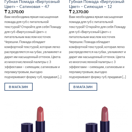
Губная Помада «Виртуозный
Губная Помада «Виртуозный
Цвет» – Cатиновая – 47
Цвет» – Cияющая – 12
₸
2,370.00
₸
2,370.00
Вам необходима яркая насыщенная
Вам необходима яркая насыщенная
помада для губ с питательной
помада для губ с питательной
текстурой? Откройте для себя Помаду
текстурой? Откройте для себя Помаду
для губ «Виртуозный Цвет» с
для губ «Виртуозный Цвет» с
питательным маслом косточек
питательным маслом косточек
Черешни. Помада обладает
Черешни. Помада обладает
комфортной текстурой, которая легко
комфортной текстурой, которая легко
распределяется на губах, увлажняет и
распределяется на губах, увлажняет и
дарит им насыщенный оттенок. Цвета
дарит им насыщенный оттенок. Цвета
из многочисленной палитры с 3
из многочисленной палитры с 3
эффектами – сияющим, сатиновым и
эффектами – сияющим, сатиновым и
перламутровым, выгодно
перламутровым, выгодно
подчеркивают форму губ, придавая [...]
подчеркивают форму губ, придавая [...]
В МАГАЗИН
В МАГАЗИН