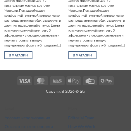
для губ «Виртуозный Цвет» с
для губ «Виртуозный Цвет» с
питательным маслом косточек
питательным маслом косточек
Черешни. Помада обладает
Черешни. Помада обладает
комфортной текстурой, которая легко
комфортной текстурой, которая легко
распределяется на губах, увлажняет и
распределяется на губах, увлажняет и
дарит им насыщенный оттенок. Цвета
дарит им насыщенный оттенок. Цвета
из многочисленной палитры с 3
из многочисленной палитры с 3
эффектами – сияющим, сатиновым и
эффектами – сияющим, сатиновым и
перламутровым, выгодно
перламутровым, выгодно
подчеркивают форму губ, придавая [...]
подчеркивают форму губ, придавая [...]
В МАГАЗИН
В МАГАЗИН
Visa
MasterCard
Cash
Apple
Credit
Google
On
Pay
Card
Pay
Copyright 2026 ©
titr
Delivery
Legal
More
Условия использования
Editorial Team
Отказ от ответственности
How We Work