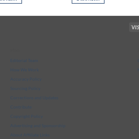
More
Editorial Team
How We Work
Accuracy Policy
Sourcing Policy
Corrections and Updates
Contribute
Copyright Policy
Advertising and Sponsorship
About Affiliate Links