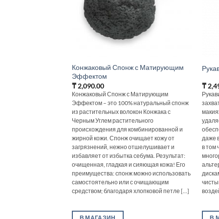
Конжаковый Спонж с Матирующим
Рука
Эффектом
₸
2,090.00
₸
2,4
Конжаковый Спонж с Матирующим
Рукав
Эффектом – это 100% натуральный спонж
захва
из растительных волокон Конжака с
макия
Черным Углем растительного
удаля
происхождения для комбинированной и
обесп
жирной кожи. Спонж очищает кожу от
даже 
загрязнений, нежно отшелушивает и
в том
избавляет от избытка себума. Результат:
много
очищенная, гладкая и сияющая кожа! Его
альте
преимущества: спонж можно использовать
диска
самостоятельно или с очищающим
чисты
средством; благодаря хлопковой петле [...]
воздей
В МАГАЗИН
В 