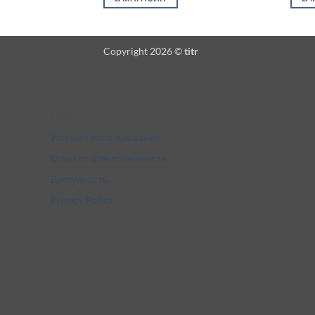
Copyright 2026 ©
titr
Legal
Условия использования
Отказ от ответственности
Доступность
Privacy Policy