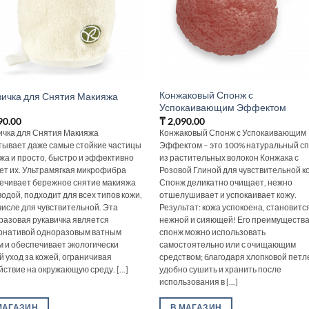
Конжаковый Спонж с
вичка для Снятия Макияжа
Успокаивающим Эффектом
90.00
₸
2,090.00
ичка для Снятия Макияжа
Конжаковый Спонж с Успокаивающим
тывает даже самые стойкие частицы
Эффектом – это 100% натуральный с
жа и просто, быстро и эффективно
из растительных волокон Конжака с
ет их. Ультрамягкая микрофибра
Розовой Глиной для чувствительной к
ечивает бережное снятие макияжа
Спонж деликатно очищает, нежно
водой, подходит для всех типов кожи,
отшелушивает и успокаивает кожу.
 числе для чувствительной. Эта
Результат: кожа успокоена, становитс
разовая рукавичка является
нежной и сияющей! Его преимущества
рнативой одноразовым ватным
спонж можно использовать
м и обеспечивает экологически
самостоятельно или с очищающим
й уход за кожей, ограничивая
средством; благодаря хлопковой петл
ствие на окружающую среду. [...]
удобно сушить и хранить после
использования в [...]
МАГАЗИН
В МАГАЗИН