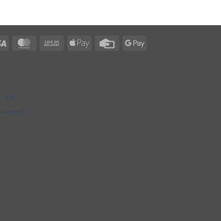
Visa
MasterCard
Cash
Apple
Credit
Google
On
Pay
Card
Pay
Delivery
About
О нас
Контакты