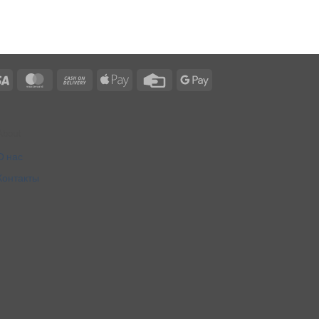
Visa
MasterCard
Cash
Apple
Credit
Google
On
Pay
Card
Pay
Delivery
About
О нас
Контакты