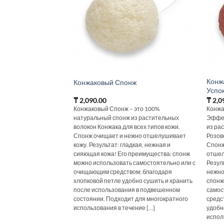
Конж
Конжаковый Спонж
Успо
₸
2,090.00
₸
2,0
Конжаковый Спонж – это 100%
Конжа
натуральный спонж из растительных
Эффек
волокон Конжака для всех типов кожи.
из ра
Спонж очищает и нежно отшелушивает
Розов
кожу. Результат: гладкая, нежная и
Спонж
сияющая кожа! Его преимущества: спонж
отшел
можно использовать самостоятельно или с
Резул
очищающим средством; благодаря
нежно
хлопковой петле удобно сушить и хранить
спонж
после использования в подвешенном
самос
состоянии. Подходит для многократного
средс
использования в течение [...]
удобн
исполь