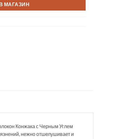
В МАГАЗИН
олокон Конжака с Черным Углем
рязнений, нежно отшелушивает и