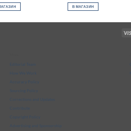
МАГАЗИН
В МАГАЗИН
More
Editorial Team
How We Work
Accuracy Policy
Sourcing Policy
Corrections and Updates
Contribute
Copyright Policy
Advertising and Sponsorship