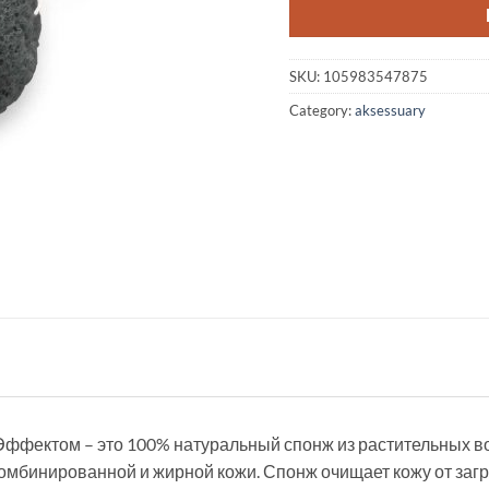
SKU:
105983547875
Category:
aksessuary
фектом – это 100% натуральный спонж из растительных в
омбинированной и жирной кожи. Спонж очищает кожу от заг