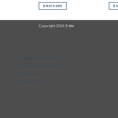
В МАГАЗИН
В 
Copyright 2026 ©
titr
Legal
Условия использования
Отказ от ответственности
Доступность
Privacy Policy