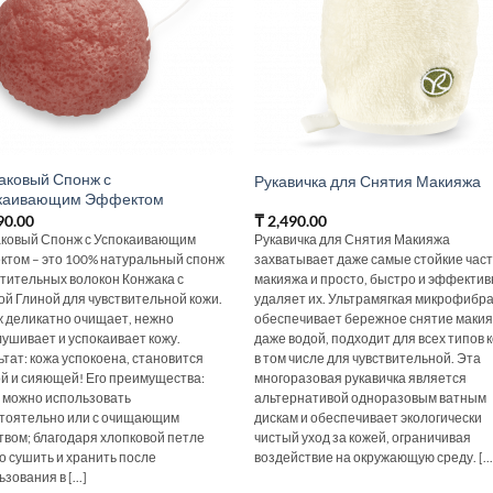
аковый Спонж с
Рукавичка для Снятия Макияжа
каивающим Эффектом
90.00
₸
2,490.00
ковый Спонж с Успокаивающим
Рукавичка для Снятия Макияжа
том – это 100% натуральный спонж
захватывает даже самые стойкие час
стительных волокон Конжака с
макияжа и просто, быстро и эффектив
ой Глиной для чувствительной кожи.
удаляет их. Ультрамягкая микрофибр
 деликатно очищает, нежно
обеспечивает бережное снятие маки
ушивает и успокаивает кожу.
даже водой, подходит для всех типов 
ьтат: кожа успокоена, становится
в том числе для чувствительной. Эта
й и сияющей! Его преимущества:
многоразовая рукавичка является
 можно использовать
альтернативой одноразовым ватным
тоятельно или с очищающим
дискам и обеспечивает экологически
твом; благодаря хлопковой петле
чистый уход за кожей, ограничивая
о сушить и хранить после
воздействие на окружающую среду. [...
зования в [...]