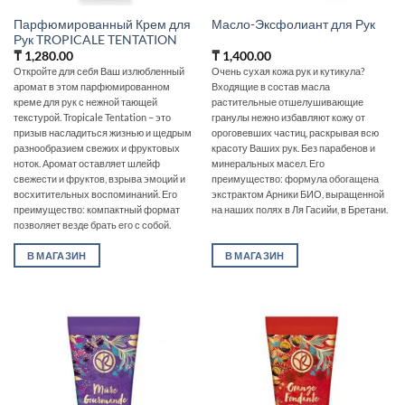
Парфюмированный Крем для
Масло-Эксфолиант для Рук
Рук TROPICALE TENTATION
₸
1,280.00
₸
1,400.00
Откройте для себя Ваш излюбленный
Очень сухая кожа рук и кутикула?
аромат в этом парфюмированном
Входящие в состав масла
креме для рук с нежной тающей
растительные отшелушивающие
текстурой. Tropicale Tentation – это
гранулы нежно избавляют кожу от
призыв насладиться жизнью и щедрым
ороговевших частиц, раскрывая всю
разнообразием свежих и фруктовых
красоту Ваших рук. Без парабенов и
ноток. Аромат оставляет шлейф
минеральных масел. Его
свежести и фруктов, взрыва эмоций и
преимущество: формула обогащена
восхитительных воспоминаний. Его
экстрактом Арники БИО, выращенной
преимущество: компактный формат
на наших полях в Ля Гасийи, в Бретани.
позволяет везде брать его с собой.
В МАГАЗИН
В МАГАЗИН