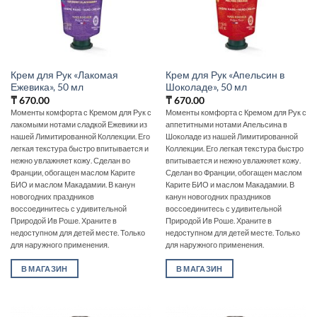
Крем для Рук «Лакомая
Крем для Рук «Апельсин в
Ежевика», 50 мл
Шоколаде», 50 мл
₸
670.00
₸
670.00
Моменты комфорта с Кремом для Рук с
Моменты комфорта с Кремом для Рук с
лакомыми нотами сладкой Ежевики из
аппетитными нотами Апельсина в
нашей Лимитированной Коллекции. Его
Шоколаде из нашей Лимитированной
легкая текстура быстро впитывается и
Коллекции. Его легкая текстура быстро
нежно увлажняет кожу. Сделан во
впитывается и нежно увлажняет кожу.
Франции, обогащен маслом Карите
Сделан во Франции, обогащен маслом
БИО и маслом Макадамии. В канун
Карите БИО и маслом Макадамии. В
новогодних праздников
канун новогодних праздников
воссоединитесь с удивительной
воссоединитесь с удивительной
Природой Ив Роше. Храните в
Природой Ив Роше. Храните в
недоступном для детей месте. Только
недоступном для детей месте. Только
для наружного применения.
для наружного применения.
В МАГАЗИН
В МАГАЗИН