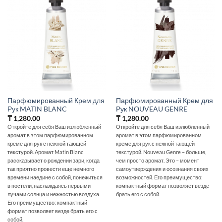
Парфюмированный Крем для
Парфюмированный Крем для
Рук MATIN BLANC
Рук NOUVEAU GENRE
₸
1,280.00
₸
1,280.00
Откройте для себя Ваш излюбленный
Откройте для себя Ваш излюбленный
аромат в этом парфюмированном
аромат в этом парфюмированном
креме для рук с нежной тающей
креме для рук с нежной тающей
текстурой. Аромат Matin Blanc
текстурой. Nouveau Genre – больше,
рассказывает о рождении зари, когда
чем просто аромат. Это – момент
так приятно провести еще немного
самоутверждения и осознания своих
времени наедине с собой, понежиться
возможностей. Его преимущество:
в постели, наслаждаясь первыми
компактный формат позволяет везде
лучами солнца и нежностью воздуха.
брать его с собой.
Его преимущество: компактный
формат позволяет везде брать его с
собой.