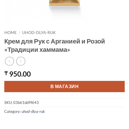
HOME
/
UHOD-DLYA-RUK
Крем для Рук с Арганией и Розой
«Традиции хаммама»
950.00
₸
В МАГАЗИН
SKU:
03b61dd9f643
Category:
uhod-dlya-ruk