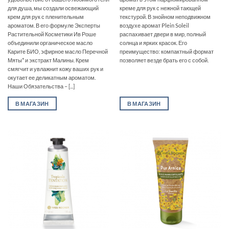
для душа, мы создали освежающий
креме для рук с нежной тающей
крем для рук с пленительным
текстурой. В знойном неподвижном
ароматом. В его формуле Эксперты
воздухе аромат Plein Soleil
Растительной Косметики Ив Роше
распахивает двери в мир, полный
объединили органическое масло
солнца и ярких красок. Его
Карите БИО, эфирное масло Перечной
преимущество: компактный формат
Мяты* и экстракт Малины. Крем
позволяет везде брать его с собой.
смягчит и увлажнит кожу ваших рук и
окутает ее деликатным ароматом.
Наши Обязательства – [...]
В МАГАЗИН
В МАГАЗИН