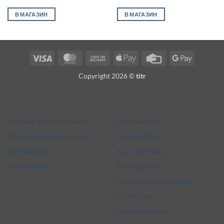
В МАГАЗИН
В МАГАЗИН
Visa
MasterCard
Cash
Apple
Credit
Google
On
Pay
Card
Pay
Copyright 2026 ©
titr
Delivery
Legal
More
Условия использования
Editorial Team
Отказ от ответственности
How We Work
Доступность
Accuracy Policy
Privacy Policy
Sourcing Policy
Corrections and Updates
Contribute
Copyright Policy