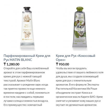
Парфюмированный Крем для
Крем для Рук «Кокосовый
Рук MATIN BLANC
Орех»
₸
1,280.00
₸
950.00
Откройте для себя Ваш излюбленный
Чтобы вы могли продлить
аромат в этом парфюмированном
удовольствие от вашего любимого геля
креме для рук с нежной тающей
для душа, мы создали освежающий
текстурой. Аромат Matin Blanc
крем для рук с пленительным
рассказывает о рождении зари, когда
ароматом. В его формуле Эксперты
так приятно провести еще немного
Растительной Косметики Ив Роше
времени наедине с собой, понежиться
объединили экстракт Кокоса и
в постели, наслаждаясь первыми
органическое масло Карите БИО. Крем
лучами солнца и нежностью воздуха.
смягчит и увлажнит кожу ваших рук и
Его преимущество: компактный
окутает ее деликатным ароматом.