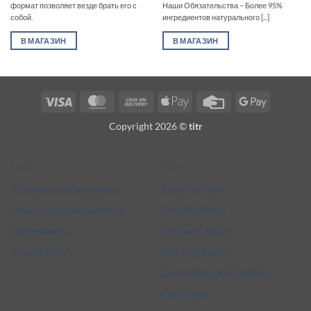
формат позволяет везде брать его с
Наши Обязательства – Более 95%
собой.
ингредиентов натурального [...]
В МАГАЗИН
В МАГАЗИН
Visa
MasterCard
Cash
Apple
Credit
Google
On
Pay
Card
Pay
Copyright 2026 ©
titr
Delivery
Legal
More
Условия использования
Editorial Team
Отказ от ответственности
How We Work
Доступность
Accuracy Policy
Privacy Policy
Sourcing Policy
Corrections and Updates
Contribute