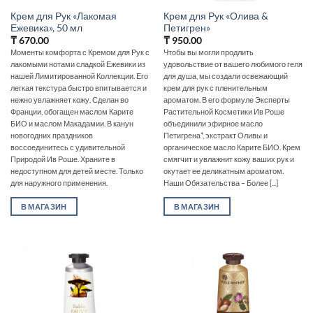
Крем для Рук «Лакомая
Крем для Рук «Олива &
Ежевика», 50 мл
Петигрен»
₸
670.00
₸
950.00
Моменты комфорта с Кремом для Рук с
Чтобы вы могли продлить
лакомыми нотами сладкой Ежевики из
удовольствие от вашего любимого геля
нашей Лимитированной Коллекции. Его
для душа, мы создали освежающий
легкая текстура быстро впитывается и
крем для рук с пленительным
нежно увлажняет кожу. Сделан во
ароматом. В его формуле Эксперты
Франции, обогащен маслом Карите
Растительной Косметики Ив Роше
БИО и маслом Макадамии. В канун
объединили эфирное масло
новогодних праздников
Петигрена*, экстракт Оливы и
воссоединитесь с удивительной
органическое масло Карите БИО. Крем
Природой Ив Роше. Храните в
смягчит и увлажнит кожу ваших рук и
недоступном для детей месте. Только
окутает ее деликатным ароматом.
для наружного применения.
Наши Обязательства – Более [...]
В МАГАЗИН
В МАГАЗИН