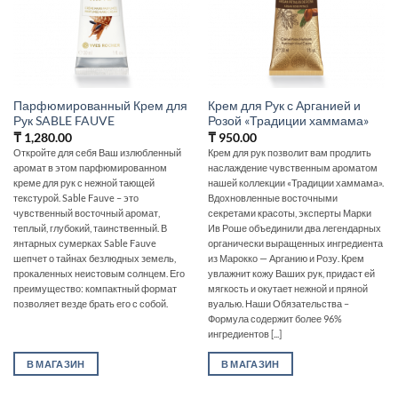
Парфюмированный Крем для
Крем для Рук с Арганией и
Рук SABLE FAUVE
Розой «Традиции хаммама»
₸
1,280.00
₸
950.00
Откройте для себя Ваш излюбленный
Крем для рук позволит вам продлить
аромат в этом парфюмированном
наслаждение чувственным ароматом
креме для рук с нежной тающей
нашей коллекции «Традиции хаммама».
текстурой. Sable Fauve – это
Вдохновленные восточными
чувственный восточный аромат,
секретами красоты, эксперты Марки
теплый, глубокий, таинственный. В
Ив Роше объединили два легендарных
янтарных сумерках Sable Fauve
органически выращенных ингредиента
шепчет о тайнах безлюдных земель,
из Марокко — Арганию и Розу. Крем
прокаленных неистовым солнцем. Его
увлажнит кожу Ваших рук, придаст ей
преимущество: компактный формат
мягкость и окутает нежной и пряной
позволяет везде брать его с собой.
вуалью. Наши Обязательства –
Формула содержит более 96%
ингредиентов [...]
В МАГАЗИН
В МАГАЗИН