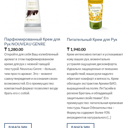
Парфюмированный Крем для
Питательный Крем для Рук
Рук NOUVEAU GENRE
₸
1,280.00
₸
1,940.00
Откройте для себя Ваш излюбленный
Крем интенсивно питает и успокаивает
аромат в этом парфюмированном
кожу ваших рук, моментально
креме для рук с нежной тающей
устраняя ощущение дискомфорта.
текстурой. Nouveau Genre – больше,
Идеально защищенные от внешних
чем просто аромат. Это – момент
воздействий, ваши руки надолго
самоутверждения и осознания своих
обретают комфорт и мягкость. Крем
возможностей. Его преимущество:
обогащен экстрактом Арники БИО,
компактный формат позволяет везде
выращенной на полях Ля Гасийи в
брать его с собой.
регионе Бретань и обладающей
защитными свойствами*. Его
преимущество: питательная кремовая
текстура. Наши Обязательства –
Формула содержит более 93%
ингредиентов натурального [...]
В МАГАЗИН
В МАГАЗИН