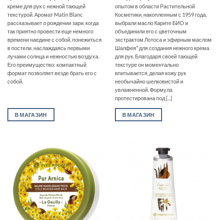
креме для рук с нежной тающей
опытом в области Растительной
текстурой. Аромат Matin Blanc
Косметики, накопленным с 1959 года,
рассказывает о рождении зари, когда
выбрали масло Карите БИО и
так приятно провести еще немного
объединили его с цветочным
времени наедине с собой, понежиться
экстрактом Лотоса и эфирным маслом
в постели, наслаждаясь первыми
Шалфея* для создания нежного крема
лучами солнца и нежностью воздуха.
для рук. Благодаря своей тающей
Его преимущество: компактный
текстуре он моментально
формат позволяет везде брать его с
впитывается, делая кожу рук
собой.
необычайно шелковистой и
увлажненной. Формула
протестирована под [...]
В МАГАЗИН
В МАГАЗИН