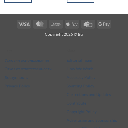
Visa
MasterCard
Cash
Apple
Credit
Google
On
Pay
Card
Pay
Copyright 2026 ©
titr
Delivery
Legal
More
Условия использования
Editorial Team
Отказ от ответственности
How We Work
Доступность
Accuracy Policy
Privacy Policy
Sourcing Policy
Corrections and Updates
Contribute
Copyright Policy
Advertising and Sponsorship