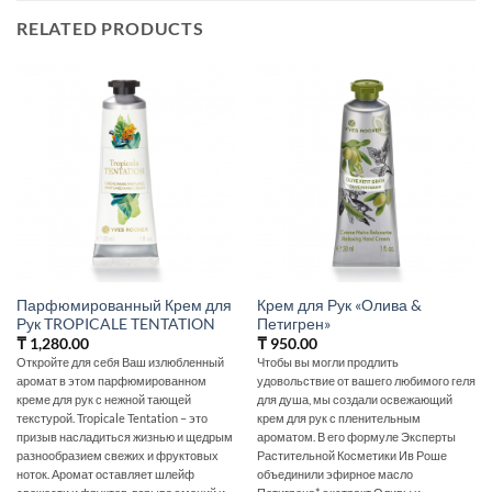
RELATED PRODUCTS
Парфюмированный Крем для
Крем для Рук «Олива &
Рук TROPICALE TENTATION
Петигрен»
₸
1,280.00
₸
950.00
Откройте для себя Ваш излюбленный
Чтобы вы могли продлить
аромат в этом парфюмированном
удовольствие от вашего любимого геля
креме для рук с нежной тающей
для душа, мы создали освежающий
текстурой. Tropicale Tentation – это
крем для рук с пленительным
призыв насладиться жизнью и щедрым
ароматом. В его формуле Эксперты
разнообразием свежих и фруктовых
Растительной Косметики Ив Роше
ноток. Аромат оставляет шлейф
объединили эфирное масло