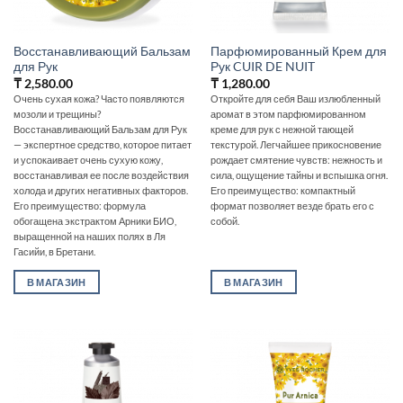
Восстанавливающий Бальзам
Парфюмированный Крем для
для Рук
Рук CUIR DE NUIT
₸
2,580.00
₸
1,280.00
Очень сухая кожа? Часто появляются
Откройте для себя Ваш излюбленный
мозоли и трещины?
аромат в этом парфюмированном
Восстанавливающий Бальзам для Рук
креме для рук с нежной тающей
— экспертное средство, которое питает
текстурой. Легчайшее прикосновение
и успокаивает очень сухую кожу,
рождает смятение чувств: нежность и
восстанавливая ее после воздействия
сила, ощущение тайны и вспышка огня.
холода и других негативных факторов.
Его преимущество: компактный
Его преимущество: формула
формат позволяет везде брать его с
обогащена экстрактом Арники БИО,
собой.
выращенной на наших полях в Ля
Гасийи, в Бретани.
В МАГАЗИН
В МАГАЗИН