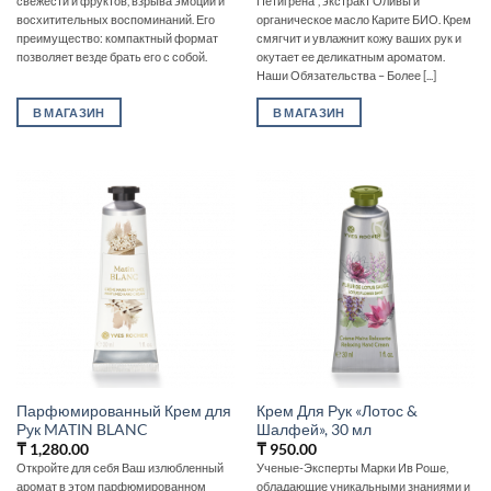
свежести и фруктов, взрыва эмоций и
Петигрена*, экстракт Оливы и
восхитительных воспоминаний. Его
органическое масло Карите БИО. Крем
преимущество: компактный формат
смягчит и увлажнит кожу ваших рук и
позволяет везде брать его с собой.
окутает ее деликатным ароматом.
Наши Обязательства – Более [...]
В МАГАЗИН
В МАГАЗИН
Парфюмированный Крем для
Крем Для Рук «Лотос &
Рук MATIN BLANC
Шалфей», 30 мл
₸
1,280.00
₸
950.00
Откройте для себя Ваш излюбленный
Ученые-Эксперты Марки Ив Роше,
аромат в этом парфюмированном
обладающие уникальными знаниями и