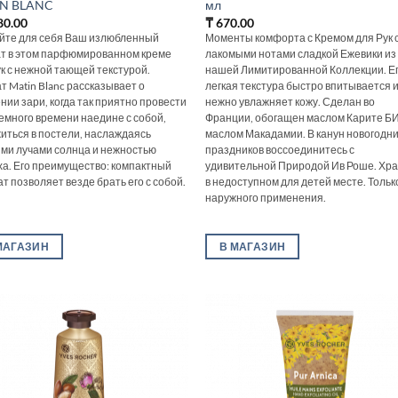
N BLANC
мл
80.00
₸
670.00
йте для себя Ваш излюбленный
Моменты комфорта с Кремом для Рук 
т в этом парфюмированном креме
лакомыми нотами сладкой Ежевики из
ук с нежной тающей текстурой.
нашей Лимитированной Коллекции. Е
т Matin Blanc рассказывает о
легкая текстура быстро впитывается 
нии зари, когда так приятно провести
нежно увлажняет кожу. Сделан во
емного времени наедине с собой,
Франции, обогащен маслом Карите Б
иться в постели, наслаждаясь
маслом Макадамии. В канун новогодн
ми лучами солнца и нежностью
праздников воссоединитесь с
ха. Его преимущество: компактный
удивительной Природой Ив Роше. Хр
т позволяет везде брать его с собой.
в недоступном для детей месте. Тольк
наружного применения.
МАГАЗИН
В МАГАЗИН