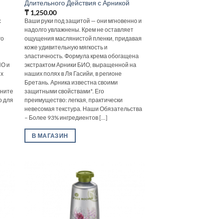
Длительного Действия с Арникой
₸
1,250.00
с
Ваши руки под защитой — они мгновенно и
надолго увлажнены. Крем не оставляет
го
ощущения маслянистой пленки, придавая
и
коже удивительную мягкость и
эластичность. Формула крема обогащена
ИО и
экстрактом Арники БИО, выращенной на
их
наших полях в Ля Гасийи, в регионе
Бретань. Арника известна своими
аните
защитными свойствами*. Его
о для
преимущество: легкая, практически
невесомая текстура. Наши Обязательства
– Более 93% ингредиентов [...]
В МАГАЗИН