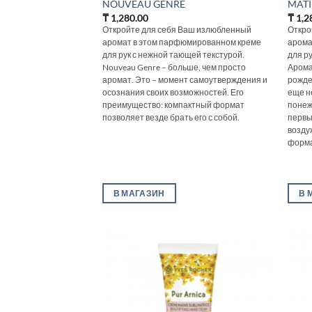
NOUVEAU GENRE
MATI
₸
1,280.00
₸
1,2
Откройте для себя Ваш излюбленный
Откро
аромат в этом парфюмированном креме
арома
для рук с нежной тающей текстурой.
для р
Nouveau Genre – больше, чем просто
Арома
аромат. Это – момент самоутверждения и
рожде
осознания своих возможностей. Его
еще н
преимущество: компактный формат
понеж
позволяет везде брать его с собой.
первы
возду
форма
В МАГАЗИН
В 