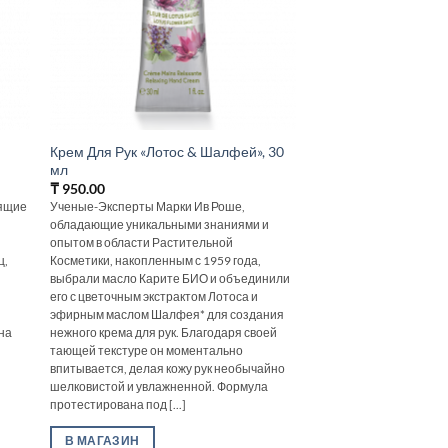
Крем Для Рук «Лотос & Шалфей», 30
мл
₸
950.00
дящие
Ученые-Эксперты Марки Ив Роше,
обладающие уникальными знаниями и
опытом в области Растительной
ц,
Косметики, накопленным с 1959 года,
выбрали масло Карите БИО и объединили
его с цветочным экстрактом Лотоса и
эфирным маслом Шалфея* для создания
на
нежного крема для рук. Благодаря своей
тающей текстуре он моментально
впитывается, делая кожу рук необычайно
шелковистой и увлажненной. Формула
протестирована под [...]
В МАГАЗИН