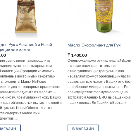
для Рук с Арганией и Розой
Масло-Эксфолиант для Рук
диции хаммама»
.00
₸
1,400.00
для рук позволит вам продлить
Очень сухая кожа рук и кутикула? Вхо
ждение чувственным ароматом
в состав масла растительные
 коллекции «Традиции хаммама».
отшелушивающие гранулы нежно
овленные восточными секретами
избавляют кожу от ороговевших части
ты, эксперты Марки Ив Роше
раскрывая всю красоту Ваших рук. Без
инили два легендарных органически
парабенов и минеральных масел. Его
енных ингредиента из Марокко —
преимущество: формула обогащена
ию и Розу. Крем увлажнит кожу Ваших
экстрактом Арники БИО, выращенной 
ридаст ей мягкость и окутает нежной и
наших полях в Ля Гасийи, в Бретани.
й вуалью. Наши Обязательства –
ла содержит более 96%
иентов [...]
МАГАЗИН
В МАГАЗИН