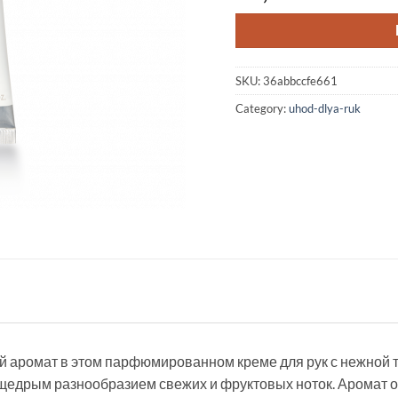
SKU:
36abbccfe661
Category:
uhod-dlya-ruk
 аромат в этом парфюмированном креме для рук с нежной таю
 щедрым разнообразием свежих и фруктовых ноток. Аромат 