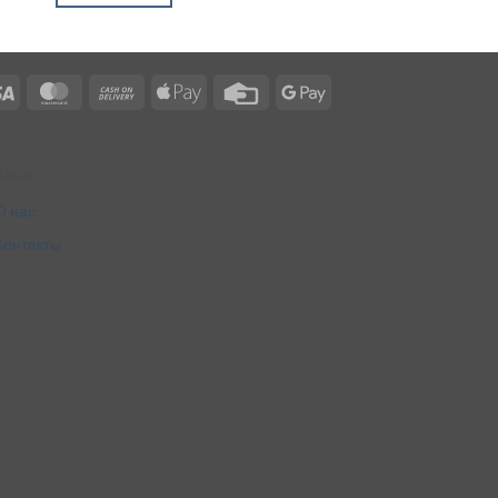
Visa
MasterCard
Cash
Apple
Credit
Google
On
Pay
Card
Pay
Delivery
About
О нас
Контакты