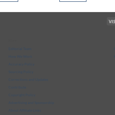
More
Editorial Team
How We Work
Accuracy Policy
Sourcing Policy
Corrections and Updates
Contribute
Copyright Policy
Advertising and Sponsorship
About Affiliate Links