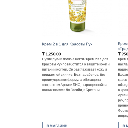
Крем 
Крем 2 в 1 для Красоты Рук
«Тра
₸
1,250.00
₸
950
Сухие руки и ломкие ногти? Крем 2 в 1 для
Крем 
Красоты Рук позаботится о защите кожи и
насла
питании ногтей. Он разглаживает кожу и
нашей
придает ей сияние. Без парабенов. Его
Вдохн
преимущество: формула обогащена
красо
экстрактом Арники БИО, выращенной на
объед
наших полях в Ля Гасийи, в Бретани.
выращ
Арган
рук, п
пряно
Форму
ингред
В МАГАЗИН
В 