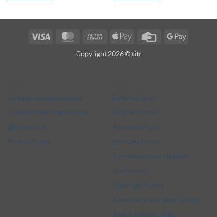
Visa
MasterCard
Cash
Apple
Credit
Google
On
Pay
Card
Pay
Copyright 2026 ©
titr
Delivery
Legal
More
Условия использования
Editorial Team
Отказ от ответственности
How We Work
Доступность
Accuracy Policy
Privacy Policy
Sourcing Policy
Corrections and Updates
Contribute
Copyright Policy
Advertising and Sponsorship
About Affiliate Links