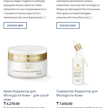
кожа выглядит гладкой и сияющей,
наполнена жизненной силой и
морщины менее заметны. Кожа
укреплена, она излучает молодость.
обновляется, восстанавливается и
Формула обогащена Растительным
становится более упругой. Его
Нектаром, который обладает
преимущества: инновационная [...]
уникальной способностью [...]
В МАГАЗИН
В МАГАЗИН
Крем-Корректор для
Сыворотка-Корректор для
Молодости Кожи – для сухой
Молодости Кожи
кожи
₸
6,270.00
₸
7,650.00
Благодаря Крему-Корректору для
Сыворотка-Корректор для Молодости