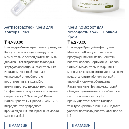
Антивозрастной Крем для
Крем-Комфорт для
Контура Глаз
Молодости Кожи – Ночной
Крем
₸
4,980.00
₸
6,270.00
Благодаря Антивозрастному Крему для
Благодаря Крему-Комфорту для
Контура Глаз морщины вокруг глаз
Молодости Кожи уже с первого
моментально сокращаются. День за
пробуждения сияние вашей кожи
днем ваш взгляд словно молодеет.
восстановлено, черты лица – более
Формула обогащена Растительным
четкие*. Моментально морщины и
Нектаром, который обладает
морщинки сокращаются. День за днем
уникальной способностью
кожа становится более плотной и
восстанавливать кожу. Его
упругой. Формула обогащена
преимущество: тающая текстура.
Растительным Нектаром, который
Эффективность доказана: морщины
обладает уникальной способностью
сокращены у 90% женщин*. Во имя
восстанавливать кожу. Его
Вашей Красоты и Природы 94% БЕЗ
преимущество: легкая тающая
ингредиентов природного
текстура крема мгновенно и надолго
происхождения минеральных масел
успокаивает кожу, восстанавливая ее.
Картонная [...]
[...]
В МАГАЗИН
В МАГАЗИН