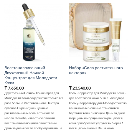
Восстанавливающий
Набор «Сила растительного
Двухфазный Ночной
нектара»
Концентрат для Молодости
Кожи
₸
7,650.00
₸
23,540.00
Двухфазный Ночной Концентрат для
Крем-Корректор для Молодости Кожи –
Молодости Кожи содержит не только в 2
для всех типов кожи, 50 мл Благодаря
раза больше Растительного Нектара
Крему-Корректору для Молодости кожи
бутонов Сирени*, но и ценные
ваша кожа мгновенно становится
растительные масла, в том числе
бархатистой и сияющей. День за днем
масло Жожоба, известное своими
морщины и морщинки сокращаются,
восстанавливающими свойствами.
кожа приобретает упругость. Через 1
День за днем после пробуждения ваша
месяц применения Ваша кожа