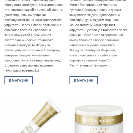
Молодости кожи сухая кожа мгновенно
Кожи с Растительным Нектаром
становится гладкой и сияющей. День за
бутонов Сирени мгновенно делает
днем морщины и морщинки
кожу более гладкой, однородной и
сокращаются, ваша кожа приобретает
сияющей. День за днем морщины
упругость. Через 1 месяц применения
менее заметны, кожа обретает
она более плотная и наполнена
упругость, цвет лица становится более
жизненной силой. Насыщенная
ровным. Через 1 месяц применения
питательными элементами кожа
кожа становится более плотной и
излучает молодость. Формула
наполненной жизненной силой.
обогащена Растительным Нектаром,
Формула обогащена Лакрицей,
который обладает уникальной
известной своей способностью
способностью восстанавливать кожу.
бороться с пигментацией*, и
Его преимущество: насыщенная
Растительным Нектаром [...]
текстура мгновенно [...]
В МАГАЗИН
В МАГАЗИН