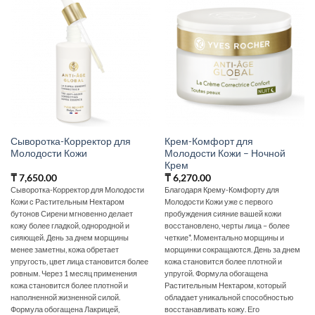
Сыворотка-Корректор для
Крем-Комфорт для
Молодости Кожи
Молодости Кожи – Ночной
Крем
₸
7,650.00
₸
6,270.00
Сыворотка-Корректор для Молодости
Благодаря Крему-Комфорту для
Кожи с Растительным Нектаром
Молодости Кожи уже с первого
бутонов Сирени мгновенно делает
пробуждения сияние вашей кожи
кожу более гладкой, однородной и
восстановлено, черты лица – более
сияющей. День за днем морщины
четкие*. Моментально морщины и
менее заметны, кожа обретает
морщинки сокращаются. День за днем
упругость, цвет лица становится более
кожа становится более плотной и
ровным. Через 1 месяц применения
упругой. Формула обогащена
кожа становится более плотной и
Растительным Нектаром, который
наполненной жизненной силой.
обладает уникальной способностью
Формула обогащена Лакрицей,
восстанавливать кожу. Его