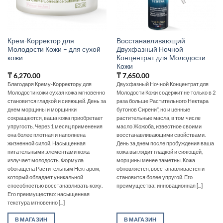
Крем-Корректор для
Восстанавливающий
Молодости Кожи – для сухой
Двухфазный Ночной
кожи
Концентрат для Молодости
Кожи
₸
6,270.00
₸
7,650.00
Благодаря Крему-Корректору для
Двухфазный Ночной Концентрат для
Молодости кожи сухая кожа мгновенно
Молодости Кожи содержит не только в 2
становится гладкой и сияющей. День за
раза больше Растительного Нектара
днем морщины и морщинки
бутонов Сирени*, но и ценные
сокращаются, ваша кожа приобретает
растительные масла, в том числе
упругость. Через 1 месяц применения
масло Жожоба, известное своими
она более плотная и наполнена
восстанавливающими свойствами.
жизненной силой. Насыщенная
День за днем после пробуждения ваша
питательными элементами кожа
кожа выглядит гладкой и сияющей,
излучает молодость. Формула
морщины менее заметны. Кожа
обогащена Растительным Нектаром,
обновляется, восстанавливается и
который обладает уникальной
становится более упругой. Его
способностью восстанавливать кожу.
преимущества: инновационная [...]
Его преимущество: насыщенная
текстура мгновенно [...]
В МАГАЗИН
В МАГАЗИН