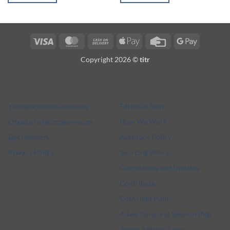
Visa
MasterCard
Cash
Apple
Credit
Google
On
Pay
Card
Pay
Copyright 2026 ©
titr
Delivery
Legal
More
Условия использования
Editorial Team
Отказ от ответственности
How We Work
Доступность
Accuracy Policy
Privacy Policy
Sourcing Policy
Corrections and Updates
Contribute
Copyright Policy
Advertising and Sponsorship
About Affiliate Links