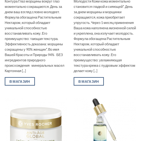
Контура Глаз морщины вокруг глаз
Молодости Кожи кожа моментально
моментально сокращаются. День за
становится гладкой и сияющей*. День
днем ваш взгляд словно молодеет.
за днем морщины и морщинки
Формула обогащена Растительным
сокращаются, кожа приобретает
Нектаром, который обладает
упругость. Через 1 месяц применения
уникальной способностью
Ваша кожа наполнена жизненной силой
восстанавливать кожу. Его
и укреплена, она излучает молодость.
преимущество: тающая текстура.
Формула обогащена Растительным
Эффективность доказана: морщины
Нектаром, который обладает
сокращены у 90% женщин*. Во имя
уникальной способностью
Вашей Красоты и Природы 94% БЕЗ
восстанавливать кожу. Его
ингредиентов природного
преимущество: увлажняющая
происхождения минеральных масел
текстура крема с пудровым эффектом
Картонная [...]
делает кожу [...]
В МАГАЗИН
В МАГАЗИН