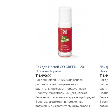
Лак для Ногтей GO GREEN – 20.
Лак 
Розовый Коралл
Винн
₸
1,490.00
₸
1,4
Лак для Ногтей Go Green на основе
Лак д
растворителей, полученных из
раств
растительного сырья, порадует вас и
расти
Планету! Максимальный цвет, блеск и
Плане
бережное отношение к окружающей среде!
береж
В состав лака входят ингредиенты,
В сос
полученные из растительной биомассы:
получ