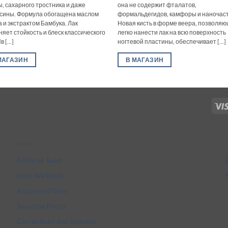
ы, сахарного тростника и даже
она не содержит фталатов‚
сины. Формула обогащена маслом
формальдегидов‚ камфоры и наночас
а и экстрактом Бамбука. Лак
Новая кисть в форме веера‚ позволя
няет стойкость и блеск классического
легко нанести лак на всю поверхность
 [...]
ногтевой пластины‚ обеспечивает [...]
МАГАЗИН
В МАГАЗИН
More
Editorial Team
How We Work
Accuracy Policy
Sourcing Policy
Corrections and Updates