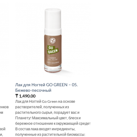
Лак для Ногтей GO GREEN – 05.
Бежево-песочный
₸
1,490.00
Лак для Ногтей Go Green на основе
енков
растворителей, полученных из
ом
растительного сырья, порадует вас и
Планету! Максимальный цвет, блеск и
бережное отношение к окружающей среде!
вой
В состав лака входят ингредиенты,
и‚
полученные из растительной биомассы: