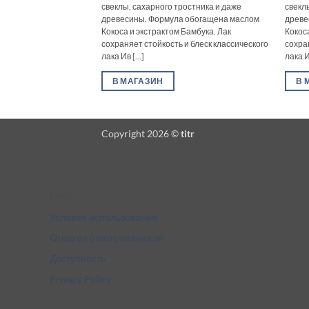
свеклы, сахарного тростника и даже
свекл
древесины. Формула обогащена маслом
древе
Кокоса и экстрактом Бамбука. Лак
Кокос
сохраняет стойкость и блеск классического
сохра
лака Ив [...]
лака Ив
В МАГАЗИН
В 
Copyright 2026 ©
titr
Legal
Условия использования
Отказ от ответственности
Доступность
Privacy Policy