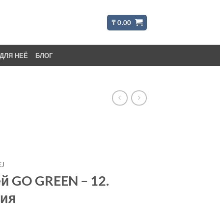
₸
0.00
ДЛЯ НЕЁ
БЛОГ
EJ
й GO GREEN – 12.
сия