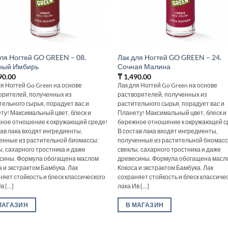
для Ногтей GO GREEN – 08.
Лак для Ногтей GO GREEN – 24.
ный Имбирь
Сочная Малина
90.00
₸
1,490.00
ля Ногтей Go Green на основе
Лак для Ногтей Go Green на основе
орителей, полученных из
растворителей, полученных из
тельного сырья, порадует вас и
растительного сырья, порадует вас и
ту! Максимальный цвет, блеск и
Планету! Максимальный цвет, блеск и
ное отношение к окружающей среде!
бережное отношение к окружающей с
тав лака входят ингредиенты,
В состав лака входят ингредиенты,
енные из растительной биомассы:
полученные из растительной биомасс
ы, сахарного тростника и даже
свеклы, сахарного тростника и даже
сины. Формула обогащена маслом
древесины. Формула обогащена масл
а и экстрактом Бамбука. Лак
Кокоса и экстрактом Бамбука. Лак
няет стойкость и блеск классического
сохраняет стойкость и блеск классиче
 [...]
лака Ив [...]
МАГАЗИН
В МАГАЗИН