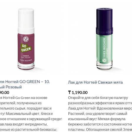
для Ногтей GO GREEN – 10.
Лак для Ногтей Свежая мята
ый Розовый
90.00
₸
1,190.00
ля Ногтей Go Green на основе
Откройте для себя богатую палитру
орителей, полученных из
разнообразных эффектов и ярких отт
тельного сырья, порадует вас и
Лака для Ногтей! Вдохновленная мир
ту! Максимальный цвет, блеск и
Растений‚ она удовлетворит самый
ное отношение к окружающей среде!
изысканный вкус! Мягкая формула
тав лака входят ингредиенты,
бережно заботится о состоянии ногте
енные из растительной биомассы:
пластины. Обогащенная смолой Элем