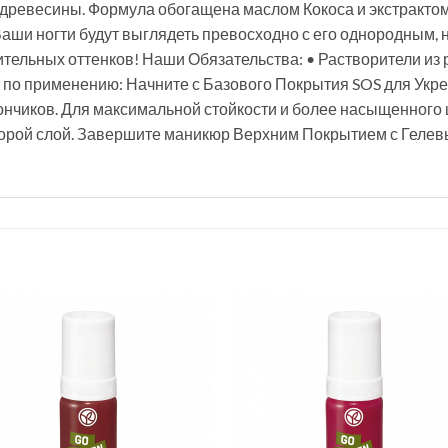
 древесины. Формула обогащена маслом Кокоса и экстрактом
 Ваши ногти будут выглядеть превосходно с его однородны
тельных оттенков! Наши Обязательства: • Растворители из 
т по применению: Начните с Базового Покрытия SOS для Укре
ончиков. Для максимальной стойкости и более насыщенного 
второй слой. Завершите маникюр Верхним Покрытием с Геле