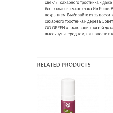
свеклы, сахарного тростника и даже
блеск классического лака Ив Роше.
покрытием. Выбирайте из 32 восхити
сахарного тростника и дерева Сове
GO GREEN от основания ногтей до к
высохнуть перед тем, как нанести 
RELATED PRODUCTS