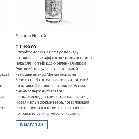
Лак для Ногтей
₸
1,190.00
Откройте для себя богатую палитру
разнообразных эффектов и ярких оттенков
Лака для Ногтей! Вдохновленная миром
Растений‚ она удовлетворит самый
реде!
изысканный вкус! Мягкая формула
бережно заботится о состоянии ногтевой
ы:
пластины. Обогащенная смолой Элеми‚
она не содержит фталатов‚
ом
формальдегидов‚ камфоры и наночастиц.
Новая кисть в форме веера‚ позволяющая
ского
легко нанести лак на всю поверхность
ногтевой пластины‚ обеспечивает [...]
В МАГАЗИН