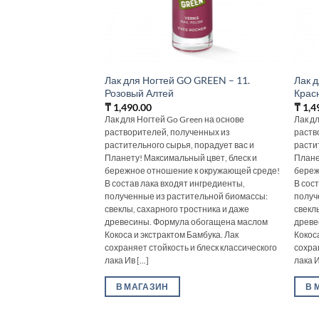
Лак для Ногтей GO GREEN – 11.
Лак 
Розовый Алтей
Крас
₸
1,490.00
₸
1,4
Лак для Ногтей Go Green на основе
Лак д
растворителей, полученных из
раств
растительного сырья, порадует вас и
расти
Планету! Максимальный цвет, блеск и
Плане
бережное отношение к окружающей среде!
береж
В состав лака входят ингредиенты,
В сос
полученные из растительной биомассы:
получ
свеклы, сахарного тростника и даже
свекл
древесины. Формула обогащена маслом
древе
Кокоса и экстрактом Бамбука. Лак
Кокос
сохраняет стойкость и блеск классического
сохра
лака Ив [...]
лака Ив
В МАГАЗИН
В 