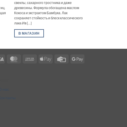
свеклы, сахарного тростника и даже
тиц.
древесины. Формула обогащена маслом
ющая
Кокоса и экстрактом Бамбука. Лак
сохраняет стойкость и блеск классического
лака Ив [...]
В МАГАЗИН
Visa
MasterCard
Cash
Apple
Credit
Google
On
Pay
Card
Pay
Delivery
About
О нас
Контакты