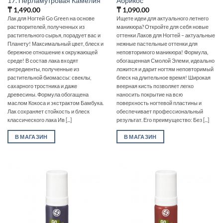
17. Перламутровая Камелия
Абрикос
₸
1,490.00
₸
1,090.00
Лак для Ногтей Go Green на основе
Ищете идеи для актуального летнего
растворителей, полученных из
маникюра? Откройте для себя новые
растительного сырья, порадует вас и
оттенки Лаков для Ногтей – актуальные
Планету! Максимальный цвет, блеск и
нежные пастельные оттенки для
бережное отношение к окружающей
неповторимого маникюра! Формула,
среде! В состав лака входят
обогащенная Смолой Элеми, идеально
ингредиенты, полученные из
ложится и дарит ногтям неповторимый
растительной биомассы: свеклы,
блеск на длительное время! Широкая
сахарного тростника и даже
веерная кисть позволяет легко
древесины. Формула обогащена
наносить покрытие на всю
маслом Кокоса и экстрактом Бамбука.
поверхность ногтевой пластины и
Лак сохраняет стойкость и блеск
обеспечивает профессиональный
классического лака Ив [...]
результат. Его преимущество: Без [...]
В МАГАЗИН
В МАГАЗИН