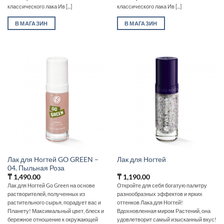
классического лака Ив [...]
классического лака Ив [...]
В МАГАЗИН
В МАГАЗИН
Лак для Ногтей GO GREEN –
Лак для Ногтей
04. Пыльная Роза
₸
1,490.00
₸
1,190.00
Лак для Ногтей Go Green на основе
Откройте для себя богатую палитру
растворителей, полученных из
разнообразных эффектов и ярких
растительного сырья, порадует вас и
оттенков Лака для Ногтей!
Планету! Максимальный цвет, блеск и
Вдохновленная миром Растений‚ она
бережное отношение к окружающей
удовлетворит самый изысканный вкус!