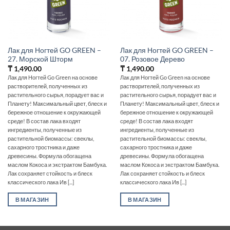
Лак для Ногтей GO GREEN –
Лак для Ногтей GO GREEN –
27. Морской Шторм
07. Розовое Дерево
₸
1,490.00
₸
1,490.00
Лак для Ногтей Go Green на основе
Лак для Ногтей Go Green на основе
растворителей, полученных из
растворителей, полученных из
растительного сырья, порадует вас и
растительного сырья, порадует вас и
Планету! Максимальный цвет, блеск и
Планету! Максимальный цвет, блеск и
бережное отношение к окружающей
бережное отношение к окружающей
среде! В состав лака входят
среде! В состав лака входят
ингредиенты, полученные из
ингредиенты, полученные из
растительной биомассы: свеклы,
растительной биомассы: свеклы,
сахарного тростника и даже
сахарного тростника и даже
древесины. Формула обогащена
древесины. Формула обогащена
маслом Кокоса и экстрактом Бамбука.
маслом Кокоса и экстрактом Бамбука.
Лак сохраняет стойкость и блеск
Лак сохраняет стойкость и блеск
классического лака Ив [...]
классического лака Ив [...]
В МАГАЗИН
В МАГАЗИН