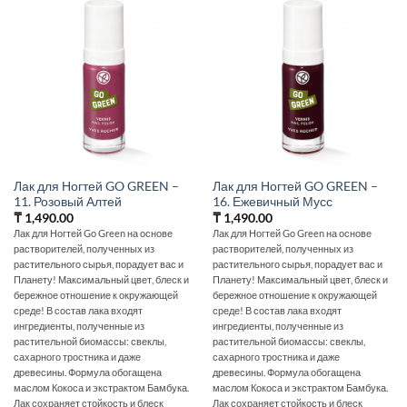
Лак для Ногтей GO GREEN –
Лак для Ногтей GO GREEN –
11. Розовый Алтей
16. Ежевичный Мусс
₸
1,490.00
₸
1,490.00
Лак для Ногтей Go Green на основе
Лак для Ногтей Go Green на основе
растворителей, полученных из
растворителей, полученных из
растительного сырья, порадует вас и
растительного сырья, порадует вас и
Планету! Максимальный цвет, блеск и
Планету! Максимальный цвет, блеск и
бережное отношение к окружающей
бережное отношение к окружающей
среде! В состав лака входят
среде! В состав лака входят
ингредиенты, полученные из
ингредиенты, полученные из
растительной биомассы: свеклы,
растительной биомассы: свеклы,
сахарного тростника и даже
сахарного тростника и даже
древесины. Формула обогащена
древесины. Формула обогащена
маслом Кокоса и экстрактом Бамбука.
маслом Кокоса и экстрактом Бамбука.
Лак сохраняет стойкость и блеск
Лак сохраняет стойкость и блеск