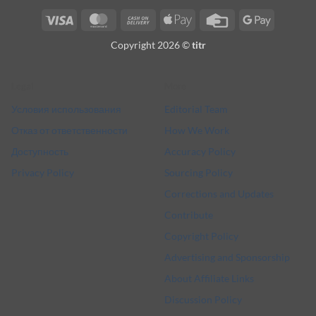
Visa
MasterCard
Cash
Apple
Credit
Google
On
Pay
Card
Pay
Copyright 2026 ©
titr
Delivery
Legal
More
Условия использования
Editorial Team
Отказ от ответственности
How We Work
Доступность
Accuracy Policy
Privacy Policy
Sourcing Policy
Corrections and Updates
Contribute
Copyright Policy
Advertising and Sponsorship
About Affiliate Links
Discussion Policy