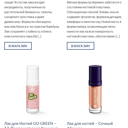
среде! В состав лака входят
Мягкая формула бережно заботится о
ингредиенты, полученные из
состоянии ногтевой пластины.
растительной биомассы: свеклы,
Обогащенная смолой Элеми‚ она не
сахарного тростника и даже
содержит фталатов‚ формальдегидов‚
древесины. Формула обогащена
камфоры и наночастиц. Новая кисть в
маслом Кокоса и экстрактом Бамбука.
форме веера‚ позволяющая легко
Лак сохраняет стойкость и блеск
нанести лак на всю поверхность
классического лака Ив [...]
ногтевой пластины‚ обеспечивает [...]
В МАГАЗИН
В МАГАЗИН
Лак для Ногтей GO GREEN –
Лак для ногтей – Сочный