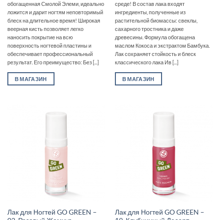
обогащенная Смолой Элеми, идеально
среде! В состав лака входят
ложится и дарит ногтям неповторимый
ингредиенты, полученные из
блеск на длительное время! Широкая
растительной биомассы: свеклы,
веерная кисть позволяет легко
сахарного тростника и даже
наносить покрытие на всю
древесины. Формула обогащена
поверхность ногтевой пластины и
маслом Кокоса и экстрактом Бамбука.
обеспечивает профессиональный
Лак сохраняет стойкость и блеск
результат. Его преимущество: Без [...]
классического лака Ив [...]
В МАГАЗИН
В МАГАЗИН
Лак для Ногтей GO GREEN –
Лак для Ногтей GO GREEN –