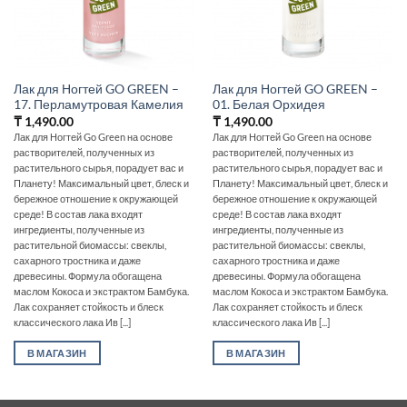
Лак для Ногтей GO GREEN –
Лак для Ногтей GO GREEN –
17. Перламутровая Камелия
01. Белая Орхидея
₸
1,490.00
₸
1,490.00
Лак для Ногтей Go Green на основе
Лак для Ногтей Go Green на основе
растворителей, полученных из
растворителей, полученных из
растительного сырья, порадует вас и
растительного сырья, порадует вас и
Планету! Максимальный цвет, блеск и
Планету! Максимальный цвет, блеск и
бережное отношение к окружающей
бережное отношение к окружающей
среде! В состав лака входят
среде! В состав лака входят
ингредиенты, полученные из
ингредиенты, полученные из
растительной биомассы: свеклы,
растительной биомассы: свеклы,
сахарного тростника и даже
сахарного тростника и даже
древесины. Формула обогащена
древесины. Формула обогащена
маслом Кокоса и экстрактом Бамбука.
маслом Кокоса и экстрактом Бамбука.
Лак сохраняет стойкость и блеск
Лак сохраняет стойкость и блеск
классического лака Ив [...]
классического лака Ив [...]
В МАГАЗИН
В МАГАЗИН