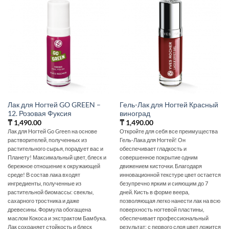
Лак для Ногтей GO GREEN –
Гель-Лак для Ногтей Красный
12. Розовая Фуксия
виноград
₸
1,490.00
₸
1,490.00
Лак для Ногтей Go Green на основе
Откройте для себя все преимущества
растворителей, полученных из
Гель-Лака для Ногтей! Он
растительного сырья, порадует вас и
обеспечивает гладкость и
Планету! Максимальный цвет, блеск и
совершенное покрытие одним
бережное отношение к окружающей
движением кисточки. Благодаря
среде! В состав лака входят
инновационной текстуре цвет остается
ингредиенты, полученные из
безупречно ярким и сияющим до 7
растительной биомассы: свеклы,
дней. Кисть в форме веера‚
сахарного тростника и даже
позволяющая легко нанести лак на всю
древесины. Формула обогащена
поверхность ногтевой пластины‚
маслом Кокоса и экстрактом Бамбука.
обеспечивает профессиональный
Лак сохраняет стойкость и блеск
результат: с первого слоя цвет ложится