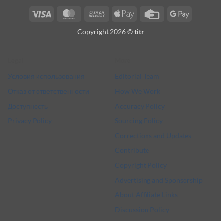
Visa
MasterCard
Cash
Apple
Credit
Google
On
Pay
Card
Pay
Copyright 2026 ©
titr
Delivery
Legal
More
Условия использования
Editorial Team
Отказ от ответственности
How We Work
Доступность
Accuracy Policy
Privacy Policy
Sourcing Policy
Corrections and Updates
Contribute
Copyright Policy
Advertising and Sponsorship
About Affiliate Links
Discussion Policy