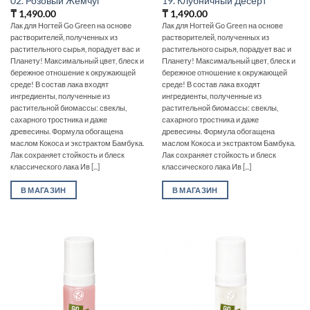
02. Розовый Жемчуг
19. Клубничный Десерт
₸
1,490.00
₸
1,490.00
Лак для Ногтей Go Green на основе
Лак для Ногтей Go Green на основе
растворителей, полученных из
растворителей, полученных из
растительного сырья, порадует вас и
растительного сырья, порадует вас и
Планету! Максимальный цвет, блеск и
Планету! Максимальный цвет, блеск и
бережное отношение к окружающей
бережное отношение к окружающей
среде! В состав лака входят
среде! В состав лака входят
ингредиенты, полученные из
ингредиенты, полученные из
растительной биомассы: свеклы,
растительной биомассы: свеклы,
сахарного тростника и даже
сахарного тростника и даже
древесины. Формула обогащена
древесины. Формула обогащена
маслом Кокоса и экстрактом Бамбука.
маслом Кокоса и экстрактом Бамбука.
Лак сохраняет стойкость и блеск
Лак сохраняет стойкость и блеск
классического лака Ив [...]
классического лака Ив [...]
В МАГАЗИН
В МАГАЗИН