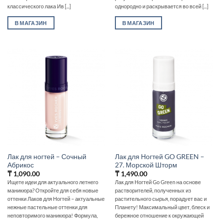
классического лака Ив [...]
однородно и раскрывается во всей [...]
В МАГАЗИН
В МАГАЗИН
Лак для ногтей – Сочный
Лак для Ногтей GO GREEN –
Абрикос
27. Морской Шторм
₸
1,090.00
₸
1,490.00
Ищете идеи для актуального летнего
Лак для Ногтей Go Green на основе
маникюра? Откройте для себя новые
растворителей, полученных из
оттенки Лаков для Ногтей – актуальные
растительного сырья, порадует вас и
нежные пастельные оттенки для
Планету! Максимальный цвет, блеск и
неповторимого маникюра! Формула,
бережное отношение к окружающей