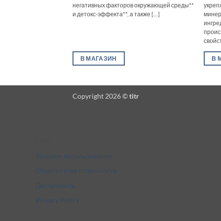
негативных факторов окружающей среды**
укреп
и детокс-эффекта**, а также [...]
минер
ингре
проис
свойст
В МАГАЗИН
В 
Copyright 2026 ©
titr
Legal
Условия использования
Отказ от ответственности
Доступность
Privacy Policy