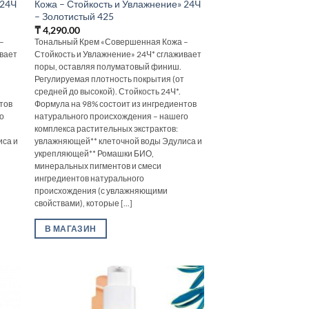
 24Ч
Кожа – Стойкость и Увлажнение» 24Ч
– Золотистый 425
₸
4,290.00
–
Тональный Крем «Совершенная Кожа –
ивает
Стойкость и Увлажнение» 24Ч* сглаживает
поры, оставляя полуматовый финиш.
т
Регулируемая плотность покрытия (от
средней до высокой). Стойкость 24Ч*.
тов
Формула на 98% состоит из ингредиентов
о
натурального происхождения – нашего
комплекса растительных экстрактов:
иса и
увлажняющей** клеточной воды Эдулиса и
укрепляющей** Ромашки БИО,
минеральных пигментов и смеси
ингредиентов натурального
происхождения (с увлажняющими
свойствами), которые [...]
В МАГАЗИН