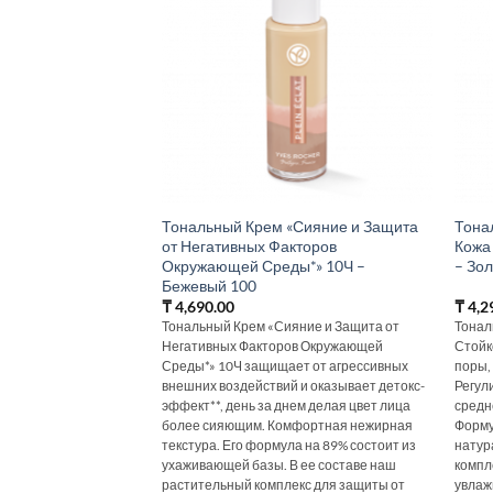
Тональный Крем «Сияние и Защита
Тона
от Негативных Факторов
Кожа
Окружающей Среды*» 10Ч –
– Зо
Бежевый 100
₸
4,690.00
₸
4,2
Тональный Крем «Сияние и Защита от
Тонал
Негативных Факторов Окружающей
Стойк
Среды*» 10Ч защищает от агрессивных
поры,
внешних воздействий и оказывает детокс-
Регул
эффект**, день за днем делая цвет лица
средн
более сияющим. Комфортная нежирная
Форму
текстура. Его формула на 89% состоит из
натур
ухаживающей базы. В ее составе наш
компл
растительный комплекс для защиты от
увлаж