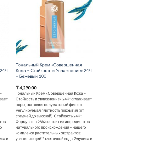
Тональный Крем «Совершенная
 24Ч
Кожа – Стойкость и Увлажнение» 24Ч
– Бежевый 100
₸
4,290.00
–
Тональный Крем «Совершенная Кожа –
ивает
Стойкость и Увлажнение» 24Ч* сглаживает
поры, оставляя полуматовый финиш.
т
Регулируемая плотность покрытия (от
средней до высокой). Стойкость 24Ч*.
тов
Формула на 98% состоит из ингредиентов
о
натурального происхождения – нашего
комплекса растительных экстрактов:
иса и
увлажняющей** клеточной воды Эдулиса и