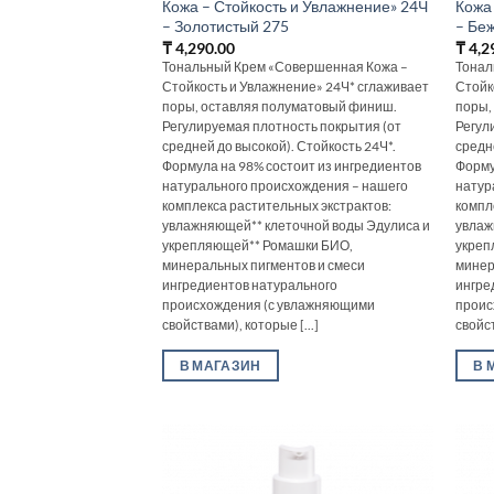
Кожа – Стойкость и Увлажнение» 24Ч
Кожа
– Золотистый 275
– Бе
₸
4,290.00
₸
4,2
Тональный Крем «Совершенная Кожа –
Тонал
Стойкость и Увлажнение» 24Ч* сглаживает
Стойк
поры, оставляя полуматовый финиш.
поры,
Регулируемая плотность покрытия (от
Регул
средней до высокой). Стойкость 24Ч*.
средн
Формула на 98% состоит из ингредиентов
Форму
натурального происхождения – нашего
натур
комплекса растительных экстрактов:
компл
увлажняющей** клеточной воды Эдулиса и
увлаж
укрепляющей** Ромашки БИО,
укреп
минеральных пигментов и смеси
минер
ингредиентов натурального
ингре
происхождения (с увлажняющими
проис
свойствами), которые [...]
свойст
В МАГАЗИН
В 