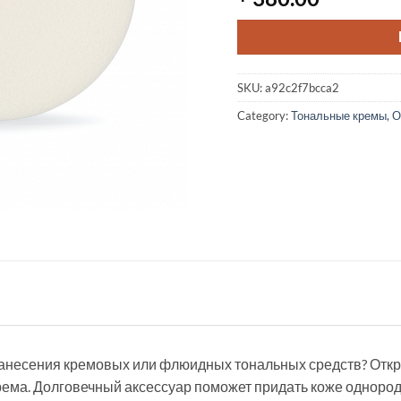
SKU:
a92c2f7bcca2
Category:
Тональные кремы, О
анесения кремовых или флюидных тональных средств? Откро
рема. Долговечный аксессуар поможет придать коже однород