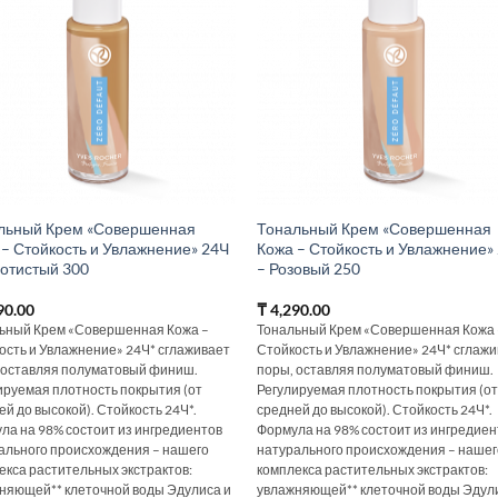
льный Крем «Совершенная
Тональный Крем «Совершенная
 – Стойкость и Увлажнение» 24Ч
Кожа – Стойкость и Увлажнение»
лотистый 300
– Розовый 250
90.00
₸
4,290.00
ьный Крем «Совершенная Кожа –
Тональный Крем «Совершенная Кожа 
ость и Увлажнение» 24Ч* сглаживает
Стойкость и Увлажнение» 24Ч* сглаж
 оставляя полуматовый финиш.
поры, оставляя полуматовый финиш.
ируемая плотность покрытия (от
Регулируемая плотность покрытия (о
ей до высокой). Стойкость 24Ч*.
средней до высокой). Стойкость 24Ч*.
ла на 98% состоит из ингредиентов
Формула на 98% состоит из ингредиен
ального происхождения – нашего
натурального происхождения – нашег
екса растительных экстрактов:
комплекса растительных экстрактов:
няющей** клеточной воды Эдулиса и
увлажняющей** клеточной воды Эдул