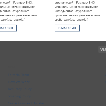
ляющей** Ромашки БИО,
укрепляющей** Ромашки БИО,
альных пигментов и смеси
минеральных пигментов и смеси
диентов натурального
ингредиентов натурального
хождения (с увлажняющими
происхождения (с увлажняющими
вами), которые [...]
свойствами), которые [...]
МАГАЗИН
В МАГАЗИН
More
Editorial Team
How We Work
Accuracy Policy
Sourcing Policy
Corrections and Updates