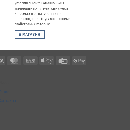
укрепляющей** Ромашки БИО,
минеральных пигментов и смеси
ингредиентов натурального
происхождения (с увлажняющими
свойствами), которые [...]
В МАГАЗИН
Visa
MasterCard
Cash
Apple
Credit
Google
On
Pay
Card
Pay
Delivery
About
О нас
Контакты