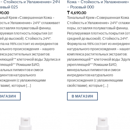
 – Стойкость и Увлажнение» 24Ч
Кожа – Стойкость и Увлажнение»
жевый 025
– Розовый 000
90.00
₸
4,690.00
ьный Крем «Совершенная Кожа –
Тональный Крем «Совершенная Кожа 
ость и Увлажнение» 24Ч* сглаживает
Стойкость и Увлажнение» 24Ч* сглаж
 оставляя полуматовый финиш.
поры, оставляя полуматовый финиш.
ируемая плотность покрытия (от
Регулируемая плотность покрытия (о
ей до высокой). Стойкость 24Ч*.
средней до высокой). Стойкость 24Ч*.
ла на 98% состоит из ингредиентов
Формула на 98% состоит из ингредиен
ального происхождения – нашего
натурального происхождения – нашег
екса растительных экстрактов:
комплекса растительных экстрактов:
няющей** клеточной воды Эдулиса и
увлажняющей** клеточной воды Эдул
ляющей** Ромашки БИО,
укрепляющей** Ромашки БИО,
альных пигментов и смеси
минеральных пигментов и смеси
диентов натурального
ингредиентов натурального
хождения (с увлажняющими
происхождения (с увлажняющими
вами), которые [...]
свойствами), которые [...]
МАГАЗИН
В МАГАЗИН