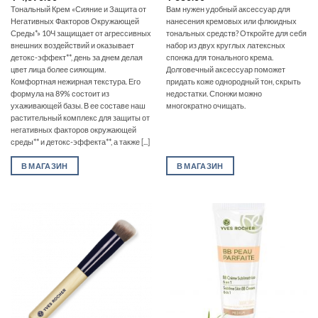
Тональный Крем «Сияние и Защита от
Вам нужен удобный аксессуар для
Негативных Факторов Окружающей
нанесения кремовых или флюидных
Среды*» 10Ч защищает от агрессивных
тональных средств? Откройте для себя
внешних воздействий и оказывает
набор из двух круглых латексных
детокс-эффект**, день за днем делая
спонжа для тонального крема.
цвет лица более сияющим.
Долговечный аксессуар поможет
Комфортная нежирная текстура. Его
придать коже однородный тон, скрыть
формула на 89% состоит из
недостатки. Спонжи можно
ухаживающей базы. В ее составе наш
многократно очищать.
растительный комплекс для защиты от
негативных факторов окружающей
среды** и детокс-эффекта**, а также [...]
В МАГАЗИН
В МАГАЗИН