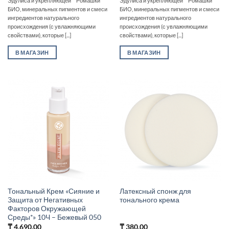
Эдулиса и укрепляющей** Ромашки
Эдулиса и укрепляющей** Ромашки
БИО, минеральных пигментов и смеси
БИО, минеральных пигментов и смеси
ингредиентов натурального
ингредиентов натурального
происхождения (с увлажняющими
происхождения (с увлажняющими
свойствами), которые [...]
свойствами), которые [...]
В МАГАЗИН
В МАГАЗИН
Тональный Крем «Сияние и
Латексный спонж для
Защита от Негативных
тонального крема
Факторов Окружающей
Среды*» 10Ч – Бежевый 050
₸
4,690.00
₸
380.00