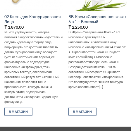
02 Кисть для Контурирования
ВВ-Крем «Совершенная кожа»
Лица
6 в 1 – Бежевый
₸
1,870.00
₸
2,250.00
Ищете удобную кисть, которая
ВВ Крем «Совершенная Кожа» 6 в 1
поможет скорректировать недостатки и
мгновенно действует в 6
создать идеальную форму лица,
направлениях: • Увлажняет кожу
подчеркнуть его достоинства? Кисть
мгновенно и на протяжении 24-х часов*.
для Контурирования Лица обладает
• Выравнивает тон кожи. • Придает
густым синтетическим ворсом, ее
коже свежий вид. • Мгновенно
форма идеально подходит для
разглаживает поверхность кожи. •
нанесения как флюидных, так и
Возвращает сияние кожи – 100%
кремовых текстур, обеспечивая
естественный эффект. • Скрывает
естественный результат. Скошенный
несовершенства кожи и покраснения.
наконечник позволяет точно
Его преимущество: Нежная текстура
прорисовывать контуры лица на
крема обеспечивает [...]
каждом этапе, подчеркивать
достоинства и создавать идеальную
форму лица.
В МАГАЗИН
В МАГАЗИН