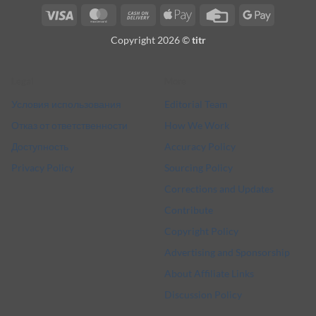
Visa
MasterCard
Cash
Apple
Credit
Google
On
Pay
Card
Pay
Copyright 2026 ©
titr
Delivery
Legal
More
Условия использования
Editorial Team
Отказ от ответственности
How We Work
Доступность
Accuracy Policy
Privacy Policy
Sourcing Policy
Corrections and Updates
Contribute
Copyright Policy
Advertising and Sponsorship
About Affiliate Links
Discussion Policy