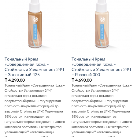
Тональный Крем
Тональный Крем
«Совершенная Кожа –
«Совершенная Кожа –
Стойкость и Увлажнение» 24Ч
Стойкость и Увлажнение» 24Ч
– Золотистый 425
– Розовый 000
₸
4,290.00
₸
4,690.00
Тональный Крем «Совершенная Кожа –
Тональный Крем «Совершенная Кожа –
Стойкость и Увлажнение» 24Ч*
Стойкость и Увлажнение» 24Ч*
сглаживает поры, оставляя
сглаживает поры, оставляя
полуматовый финиш. Регулируемая
полуматовый финиш. Регулируемая
плотность покрытия (от средней до
плотность покрытия (от средней до
высокой). Стойкость 24Ч*. Формула на
высокой). Стойкость 24Ч*. Формула на
98% состоит из ингредиентов
98% состоит из ингредиентов
натурального происхождения – нашего
натурального происхождения – нашего
комплекса растительных экстрактов:
комплекса растительных экстрактов:
увлажняющей** клеточной воды
увлажняющей** клеточной воды