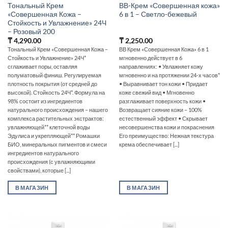
Тональный Крем
ВВ-Крем «Совершенная кожа»
«Совершенная Кожа –
6 в 1 – Светло-бежевый
Стойкость и Увлажнение» 24Ч
– Розовый 200
₸
4,290.00
₸
2,250.00
Тональный Крем «Совершенная Кожа –
ВВ Крем «Совершенная Кожа» 6 в 1
Стойкость и Увлажнение» 24Ч*
мгновенно действует в 6
сглаживает поры, оставляя
направлениях: • Увлажняет кожу
полуматовый финиш. Регулируемая
мгновенно и на протяжении 24-х часов*
плотность покрытия (от средней до
• Выравнивает тон кожи • Придает
высокой). Стойкость 24Ч*. Формула на
коже свежий вид • Мгновенно
98% состоит из ингредиентов
разглаживает поверхность кожи •
натурального происхождения – нашего
Возвращает сияние кожи – 100%
комплекса растительных экстрактов:
естественный эффект • Скрывает
увлажняющей** клеточной воды
несовершенства кожи и покраснения
Эдулиса и укрепляющей** Ромашки
Его преимущество: Нежная текстура
БИО, минеральных пигментов и смеси
крема обеспечивает [...]
ингредиентов натурального
происхождения (с увлажняющими
свойствами), которые [...]
В МАГАЗИН
В МАГАЗИН