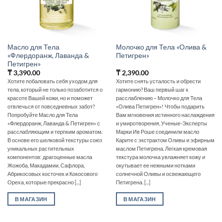
Масло для Тела
Молочко для Тела «Олива &
«Флердоранж, Лаванда &
Петигрен»
Петигрен»
₸
3,390.00
₸
2,390.00
Хотите побаловать себя уходом для
Хотите снять усталость и обрести
тела, который не только позаботится о
гармонию? Ваш первый шаг к
красоте Вашей кожи, но и поможет
расслаблению – Молочко для Тела
отвлечься от повседневных забот?
«Олива Петигрен»! Чтобы подарить
Попробуйте Масло для Тела
Вам мгновения истинного наслаждения
«Флердоранж, Лаванда & Петигрен» с
и умиротворения, Ученые-Эксперты
расслабляющим и терпким ароматом.
Марки Ив Роше соединили масло
В основе его шелковой текстуры союз
Карите с экстрактом Оливы и эфирным
уникальных растительных
маслом Петигрена. Легкая кремовая
компонентов: драгоценные масла
текстура молочка увлажняет кожу и
Жожоба, Макадамии, Сафлора,
окутывает ее нежными нотками
Абрикосовых косточек и Кокосового
солнечной Оливы и освежающего
Ореха, которые прекрасно [...]
Петигрена. [...]
В МАГАЗИН
В МАГАЗИН