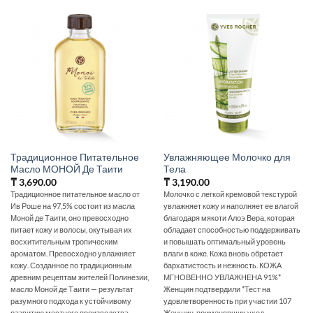
Традиционное Питательное
Увлажняющее Молочко для
Масло МОНОЙ Де Таити
Тела
₸
3,690.00
₸
3,190.00
Традиционное питательное масло от
Молочко с легкой кремовой текстурой
Ив Роше на 97,5% состоит из масла
увлажняет кожу и наполняет ее влагой
Моной де Таити, оно превосходно
благодаря мякоти Алоэ Вера, которая
питает кожу и волосы, окутывая их
обладает способностью поддерживать
восхитительным тропическим
и повышать оптимальный уровень
ароматом. Превосходно увлажняет
влаги в коже. Кожа вновь обретает
кожу. Созданное по традиционным
бархатистость и нежность. КОЖА
древним рецептам жителей Полинезии,
МГНОВЕННО УВЛАЖНЕНА 91%*
масло Моной де Таити — результат
Женщин подтвердили *Тест на
разумного подхода к устойчивому
удовлетворенность при участии 107
развитию местного производства.
Женщин, применявших уход