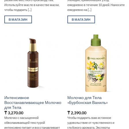
Используйте масло в качестве маски,
ежедневно в течение 10 дней. Наносите
чтобы подарить [...]
ежедневно на [...]
В МАГАЗИН
В МАГАЗИН
Интенсивное
Молочко для Тела
Восстанавливающее Молочко
«Бурбонская Ваниль»
для Тела
₸
3,270.00
₸
2,390.00
Молочко с насыщенной
Чтобы подарить вам истинное
обволакивающей текстурой
удовольствие от чувственного и
интенсивно питает и восстанавливает
глубокого аромата, Эксперты