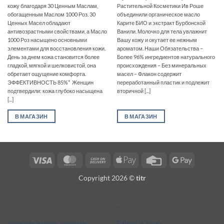
кожу благодаря 30 Ценным Маслам,
Растительной Косметики Ив Роше
обогащенным Маслом 1000 Роз. 30
объединили органическое масло
Ценных Масел обладают
Карите БИО и экстракт Бурбонской
антивозрастными свойствами, а Масло
Ванили. Молочко для тела увлажнит
1000 Роз насыщено основными
Вашу кожу и окутает ее нежным
элементами для восстановления кожи.
ароматом. Наши Обязательства –
День за днем кожа становится более
Более 96% ингредиентов натурального
гладкой, мягкой и шелковистой, она
происхождения – Без минеральных
обретает ощущение комфорта.
масел – Флакон содержит
ЭФФЕКТИВНОСТЬ 85%* Женщин
переработанный пластик и подлежит
подтвердили: кожа глубоко насыщена
вторичной [...]
[...]
В МАГАЗИН
В МАГАЗИН
Visa
MasterCard
Cash
Apple
Credit
Google
On
Pay
Card
Pay
Copyright 2026 ©
titr
Delivery
Legal
More
Условия использования
Editorial Team