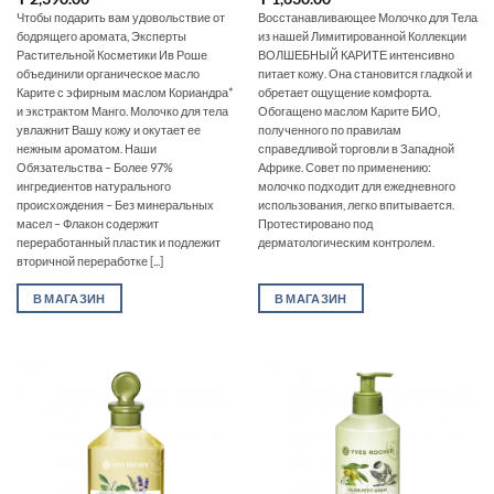
Чтобы подарить вам удовольствие от
Восстанавливающее Молочко для Тела
бодрящего аромата, Эксперты
из нашей Лимитированной Коллекции
Растительной Косметики Ив Роше
ВОЛШЕБНЫЙ КАРИТЕ интенсивно
объединили органическое масло
питает кожу. Она становится гладкой и
Карите с эфирным маслом Кориандра*
обретает ощущение комфорта.
и экстрактом Манго. Молочко для тела
Обогащено маслом Карите БИО,
увлажнит Вашу кожу и окутает ее
полученного по правилам
нежным ароматом. Наши
справедливой торговли в Западной
Обязательства – Более 97%
Африке. Совет по применению:
ингредиентов натурального
молочко подходит для ежедневного
происхождения – Без минеральных
использования, легко впитывается.
масел – Флакон содержит
Протестировано под
переработанный пластик и подлежит
дерматологическим контролем.
вторичной переработке [...]
В МАГАЗИН
В МАГАЗИН