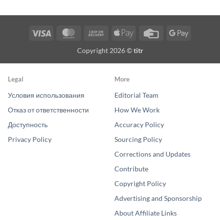
Visa
MasterCard
Cash
Apple
Credit
Google
On
Pay
Card
Pay
Copyright 2026 ©
titr
Delivery
Legal
More
Условия использования
Editorial Team
Отказ от ответственности
How We Work
Доступность
Accuracy Policy
Privacy Policy
Sourcing Policy
Corrections and Updates
Contribute
Copyright Policy
Advertising and Sponsorship
About Affiliate Links