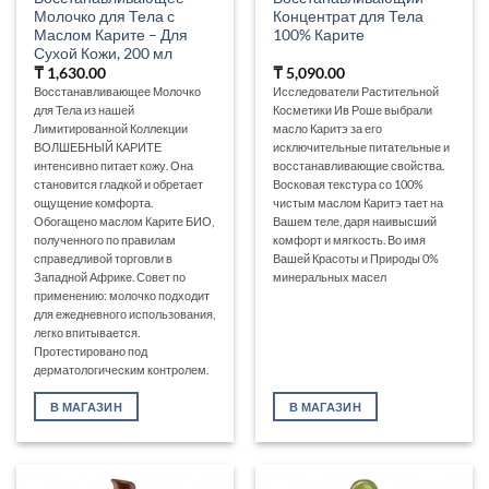
Молочко для Тела с
Концентрат для Тела
Маслом Карите – Для
100% Карите
Сухой Кожи, 200 мл
₸
1,630.00
₸
5,090.00
Восстанавливающее Молочко
Исследователи Растительной
для Тела из нашей
Косметики Ив Роше выбрали
Лимитированной Коллекции
масло Каритэ за его
ВОЛШЕБНЫЙ КАРИТЕ
исключительные питательные и
интенсивно питает кожу. Она
восстанавливающие свойства.
становится гладкой и обретает
Восковая текстура со 100%
ощущение комфорта.
чистым маслом Каритэ тает на
Обогащено маслом Карите БИО,
Вашем теле, даря наивысший
полученного по правилам
комфорт и мягкость. Во имя
справедливой торговли в
Вашей Красоты и Природы 0%
Западной Африке. Совет по
минеральных масел
применению: молочко подходит
для ежедневного использования,
легко впитывается.
Протестировано под
дерматологическим контролем.
В МАГАЗИН
В МАГАЗИН