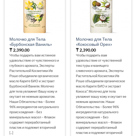
Молочко для Тела
Молочко для Тела
«Бурбонская Ваниль»
«Кокосовый Орех»
₸
2,390.00
₸
2,390.00
Чтобы подарить вам истинное
Чтобы подарить вам
удовольствие от чувственного и
удовольствие от чувственной
глубокого аромата, Эксперты
текстуры и манящего
Растительной Косметики Ив
сливочного аромата, Эксперты
Роше объединили органическое
Растительной Косметики Ив
масло Карите БИО и экстракт
Роше объединили органическое
Бурбонской Ванили. Молочко
масло Карите БИО и экстракт
для тела увлажнит Вашу кожу и
Кокоса*. Молочко для тела
окутает ее нежным ароматом.
увлажнит вашу кожу и окутает ее
Наши Обязательства – Более
нежным ароматом. Наши
96% ингредиентов натурального
Обязательства – Более 96%
происхождения – Без
ингредиентов натурального
минеральных масел – Флакон
происхождения – Без
содержит переработанный
минеральных масел – Флакон
пластик и подлежит вторичной
содержит переработанный
[...]
пластик и подлежит вторичной