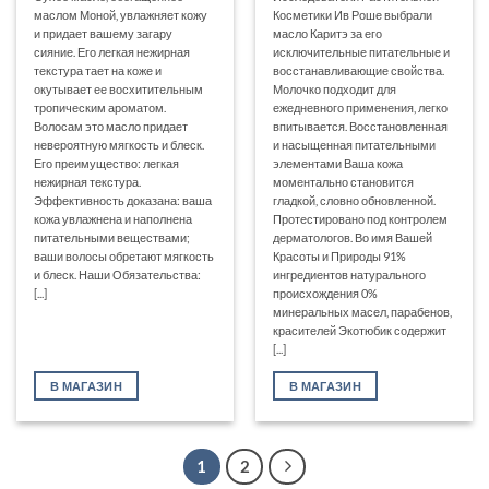
маслом Моной, увлажняет кожу
Косметики Ив Роше выбрали
и придает вашему загару
масло Каритэ за его
сияние. Его легкая нежирная
исключительные питательные и
текстура тает на коже и
восстанавливающие свойства.
окутывает ее восхитительным
Молочко подходит для
тропическим ароматом.
ежедневного применения, легко
Волосам это масло придает
впитывается. Восстановленная
невероятную мягкость и блеск.
и насыщенная питательными
Его преимущество: легкая
элементами Ваша кожа
нежирная текстура.
моментально становится
Эффективность доказана: ваша
гладкой, словно обновленной.
кожа увлажнена и наполнена
Протестировано под контролем
питательными веществами;
дерматологов. Во имя Вашей
ваши волосы обретают мягкость
Красоты и Природы 91%
и блеск. Наши Обязательства:
ингредиентов натурального
[...]
происхождения 0%
минеральных масел, парабенов,
красителей Экотюбик содержит
[...]
В МАГАЗИН
В МАГАЗИН
1
2