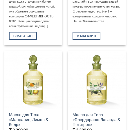
днем кожа становится более
расслабиться и придать вашей
гладкой, мягкой и шелковистой,
коже исключительную мягкость.
она обретает ощущение
Его преимущество: 2-в-1 —
комфорта. ЭФФЕКТИВНОСТЬ
ежедневный уход или массаж.
85%* Женщин подтвердили:
Наши Обязательства [...]
кожа глубоко насыщена [...]
В МАГАЗИН
В МАГАЗИН
Масло для Тела
Масло для Тела
«Мандарин, Лимон &
«Флердоранж, Лаванда &
Кедр»
Петигрен»
₸
3,390.00
₸
3,390.00