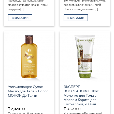
производства. Используйте
107 Женщин, применявших уход
масло в качестве маски, чтобы
ежедневно в течение 10 дней.
подарить [...]
Наносите ежедневно на [...]
В МАГАЗИН
В МАГАЗИН
Увлажняющее Сухое
ЭКСПЕРТ
Масло для Тела и Волос
ВОССТАНОВЛЕНИЯ:
МОНОЙ Де Таити
Молочко для Тела с
Маслом Карите для
Сухой Кожи, 200 мл
₸
2,020.00
₸
3,390.00
Сухое масло, обогащенное
Исследователи Растительной