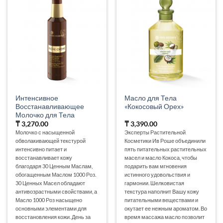
Интенсивное
Масло для Тела
Восстанавливающее
«Кокосовый Орех»
Молочко для Тела
₸
3,270.00
₸
3,390.00
Молочко с насыщенной
Эксперты Растительной
обволакивающей текстурой
Косметики Ив Роше объединили
интенсивно питает и
пять питательных растительных
восстанавливает кожу
масел и масло Кокоса, чтобы
благодаря 30 Ценным Маслам,
подарить вам мгновения
обогащенным Маслом 1000 Роз.
истинного удовольствия и
30 Ценных Масел обладают
гармонии. Шелковистая
антивозрастными свойствами, а
текстура наполнит Вашу кожу
Масло 1000 Роз насыщено
питательными веществами и
основными элементами для
окутает ее нежным ароматом. Во
восстановления кожи. День за
время массажа масло позволит