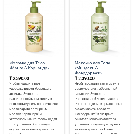
Молочко для Тела
Молочко для Тела
«Манго & Кориандр»
«Миндаль &
Флердоранж»
₸
2,390.00
₸
2,390.00
Чтобы подарить вам
Чтобы подарить вам моменты
удовольствие от бодрящего
удовольствия и абсолютной
аромата, Эксперты
гармонии, Эксперты
Растительной Косметики Ив
Растительной Косметики Ив
Роше объединили органическое
Роше объединили органическое
масло Карите с эфирным
Масло Карите, абсолют
маслом Кориандра* и
Флердоранжа* и экстракт
экстрактом Манго. Молочко для
Миндаля. Молочко для тела
тела увлажнит Вашу кожу и
увлажнит вашу кожу и окутает ее
окутает ее нежным ароматом.
нежным ароматом. Наши