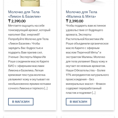
Молочко для Тела
Молочко для Тела
«Лимон & Базилик»
«Малина & Мята»
₸
2,390.00
₸
2,390.00
Мечтаете ощущить на себе
Чтобы подарить вам истинное
тонизирующий аромат, который
удовольствие от бодрящего
наполнит Вас энергией?
аромата, Эксперты
Попробуйте Молочко для Тела
Растительной Косметики Ив
«Лимон Базилик». Чтобы
Роше объединили органическое
зарядить Вас бодростью и
масло Карите с эфирным
подарить Вам прилив сил,
маслом Перечной Мяты* и
Ученые-Эксперты Марки Ив
экстрактом Малины. Молочко
Роше соединили масло Карите
для тела увлажнит Вашу кожу и
БИО с эфирными маслами
окутает ее нежным ароматом.
Лимона и Базилика. Легкая
Наши Обязательства – Более
кремовая текстура молочка
97% ингредиентов натурального
увлажняет кожу и окутывает ее
происхождения – Без
необыкновенно яркими нотками
минеральных масел – Флакон
сочного Лимона и терпкого [...]
содержит переработанный
пластик и подлежит [...]
В МАГАЗИН
В МАГАЗИН