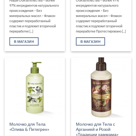
Наши Обязательства – Более
Обязательства – Более 97%
97% ингредиентов натурального
ингредиентов натурального
происхождения – Без
происхождения – Без
минеральных масел – Флакон
минеральных масел – Флакон
содержит переработанный
содержит переработанный
пластик и подлежит вторичной
пластик и подлежит вторичной
переработке [...]
переработке Протестировано [...]
В МАГАЗИН
В МАГАЗИН
Молочко для Тела
Молочко для Тела с
«Олива & Петигрен»
Арганией и Розой
«Традиции хаммама»