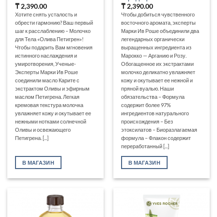
₸
2,390.00
₸
2,390.00
Хотите снять усталость и
Чтобы добиться чувственного
обрести гармонию? Ваш первый
восточного аромата, эксперты
шаг к расслаблению – Молочко
Марки Ив Роше объединили два
для Тела «Олива Петигрен»!
легендарных органически
Чтобы подарить Вам мгновения
выращенных ингредиента из
истинного наслаждения и
Марокко — Арганию и Розу.
умиротворения, Ученые-
Обогащенное их экстрактами
Эксперты Марки Ив Роше
молочко деликатно увлажняет
соединили масло Карите с
кожу и окутывает ее нежной и
экстрактом Оливы и эфирным
пряной вуалью. Наши
маслом Петигрена. Легкая
обязательства – Формула
кремовая текстура молочка
содержит более 97%
увлажняет кожу и окутывает ее
ингредиентов натурального
нежными нотками солнечной
происхождения – Без
Оливы и освежающего
этоксилатов – Биоразлагаемая
Петигрена. [...]
формула – Флакон содержит
переработанный [...]
В МАГАЗИН
В МАГАЗИН