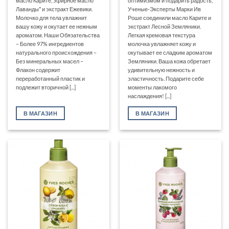
масло Карите, эфирное масло
оптимизмом и подарить радость,
Лаванды* и экстракт Ежевики.
Ученые-Эксперты Марки Ив
Молочко для тела увлажнит
Роше соединили масло Карите и
вашу кожу и окутает ее нежным
экстракт Лесной Земляники.
ароматом. Наши Обязательства
Легкая кремовая текстура
– Более 97% ингредиентов
молочка увлажняет кожу и
натурального происхождения –
окутывает ее сладким ароматом
Без минеральных масел –
Земляники. Ваша кожа обретает
Флакон содержит
удивительную нежность и
переработанный пластик и
эластичность. Подарите себе
подлежит вторичной [...]
моменты лакомого
наслаждения! [...]
В МАГАЗИН
В МАГАЗИН