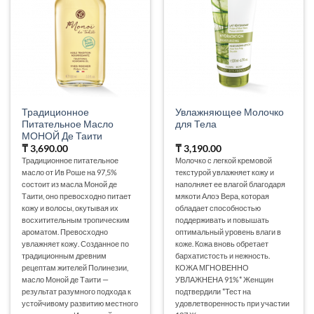
Традиционное
Увлажняющее Молочко
Питательное Масло
для Тела
МОНОЙ Де Таити
₸
3,690.00
₸
3,190.00
Традиционное питательное
Молочко с легкой кремовой
масло от Ив Роше на 97,5%
текстурой увлажняет кожу и
состоит из масла Моной де
наполняет ее влагой благодаря
Таити, оно превосходно питает
мякоти Алоэ Вера, которая
кожу и волосы, окутывая их
обладает способностью
восхитительным тропическим
поддерживать и повышать
ароматом. Превосходно
оптимальный уровень влаги в
увлажняет кожу. Созданное по
коже. Кожа вновь обретает
традиционным древним
бархатистость и нежность.
рецептам жителей Полинезии,
КОЖА МГНОВЕННО
масло Моной де Таити —
УВЛАЖНЕНА 91%* Женщин
результат разумного подхода к
подтвердили *Тест на
устойчивому развитию местного
удовлетворенность при участии