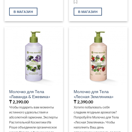
[...]
В МАГАЗИН
В МАГАЗИН
Молочко для Тела
Молочко для Тела
«Лаванда & Ежевика»
«Лесная Земляника»
₸
2,390.00
₸
2,390.00
Чтобы подарить вам моменты
Хотите побаловать себя
истинного удовольствия и
сладким ягодным ароматом?
абсолютной гармонии, Эксперты
Попробуйте Молочко для Тела
Растительной Косметики Ив
«Лесная Земляника». Чтобы
Роше объединили органическое
наполнить Ваш день