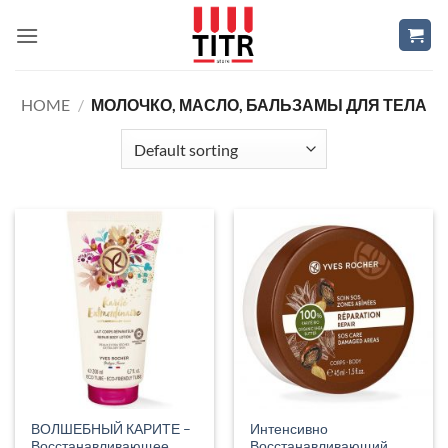
Skip
to
content
HOME
/
МОЛОЧКО, МАСЛО, БАЛЬЗАМЫ ДЛЯ ТЕЛА
ВОЛШЕБНЫЙ КАРИТЕ –
Интенсивно
Восстанавливающее
Восстанавливающий