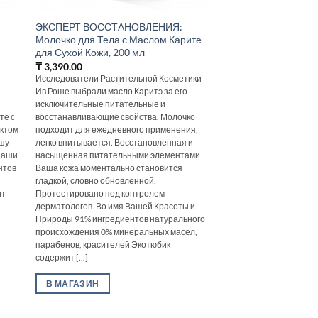
ЭКСПЕРТ ВОССТАНОВЛЕНИЯ:
Молочко для Тела с Маслом Карите
для Сухой Кожи, 200 мл
₸
3,390.00
Исследователи Растительной Косметики
Ив Роше выбрали масло Каритэ за его
исключительные питательные и
те с
восстанавливающие свойства. Молочко
актом
подходит для ежедневного применения,
ашу
легко впитывается. Восстановленная и
 Наши
насыщенная питательными элементами
нтов
Ваша кожа моментально становится
гладкой, словно обновленной.
ит
Протестировано под контролем
дерматологов. Во имя Вашей Красоты и
Природы 91% ингредиентов натурального
происхождения 0% минеральных масел,
парабенов, красителей Экотюбик
содержит [...]
В МАГАЗИН