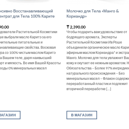
нсивно Восстанавливающий
Молочко для Тела «Манго &
ентрат для Тела 100% Карите
Кориандр»
90.00
₸
2,390.00
дователи Растительной Косметики
Чтобы подарить вам удовольствие от
ше выбрали масло Каритэ за его
бодрящего аромата, Эксперты
чительные питательные и
Растительной Косметики Ив Роше
анавливающие свойства. Восковая
объединили органическое масло Кари
ура со 100% чистым маслом Каритэ
эфирным маслом Кориандра* и экстр
на Вашем теле, даря наивысший
Манго. Молочко для тела увлажнит В
рт и мягкость. Во имя Вашей Красоты
кожу и окутает ее нежным ароматом.
роды 0% минеральных масел
Обязательства – Более 97% ингредие
натурального происхождения – Без
минеральных масел – Флакон содерж
переработанный пластик и подлежит
вторичной переработке [...]
МАГАЗИН
В МАГАЗИН