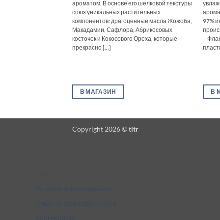
ароматом. В основе его шелковой текстуры
увлаж
союз уникальных растительных
арома
компонентов: драгоценные масла Жожоба,
97% и
Макадамии, Сафлора, Абрикосовых
проис
косточек и Кокосового Ореха, которые
– Фла
прекрасно [...]
пласти
В МАГАЗИН
В 
Copyright 2026 ©
titr
Legal
Условия использования
Отказ от ответственности
Доступность