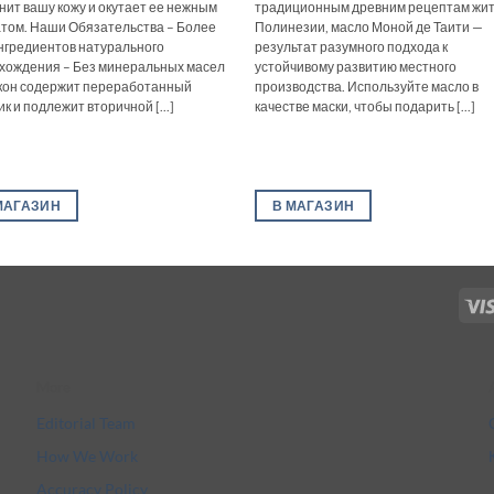
нит вашу кожу и окутает ее нежным
традиционным древним рецептам жи
том. Наши Обязательства – Более
Полинезии, масло Моной де Таити —
нгредиентов натурального
результат разумного подхода к
хождения – Без минеральных масел
устойчивому развитию местного
кон содержит переработанный
производства. Используйте масло в
к и подлежит вторичной [...]
качестве маски, чтобы подарить [...]
МАГАЗИН
В МАГАЗИН
More
Editorial Team
How We Work
Accuracy Policy