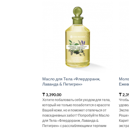
Масло для Тела «Флердоранж,
Моло
Лаванда & Петигрен»
Ежев
₸
3,390.00
₸
2,3
Хотите побаловать себя уходом для тела,
Чтобы
который не только позаботится о красоте
удово
Вашей кожи, но и поможет отвлечься от
Экспе
повседневных забот? Попробуйте Масло
Роше 
для Тела «Флердоранж, Лаванда &
Карит
Петигрен» с расслабляющим и терпким
экстр