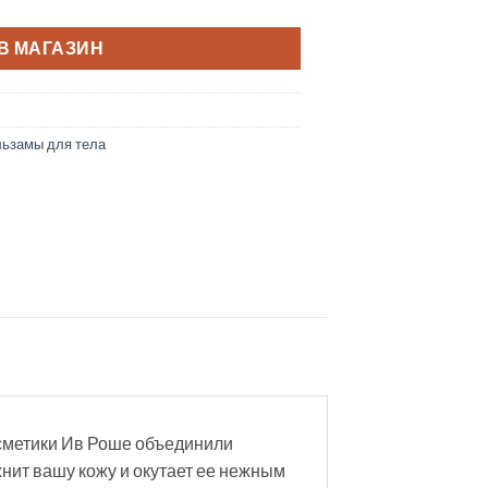
В МАГАЗИН
льзамы для тела
сметики Ив Роше объединили
нит вашу кожу и окутает ее нежным