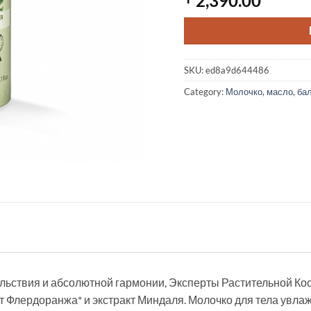
2,390.00
SKU:
ed8a9d644486
Category:
Молочко, масло, ба
льствия и абсолютной гармонии, Эксперты Растительной Ко
т Флердоранжа* и экстракт Миндаля. Молочко для тела увлаж