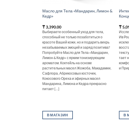
Масло для Тела «Мандарин, Лимон &
Инте
Кедр»
Конц
₸
3,390.00
₸
5,0
Выбираете особенный уход для тела,
Иссле
способный не только позаботиться о
Ив Ро
красоте Вашей кожи, но и подарить вихрь
исклю
незабываемых эмоций и заряд позитива?
восст
Попробуйте Масло для Тела «Мандарин,
текст
Лимон & Кедр» с ярким тонизирующим
тает 
ароматом. Коктейль на основе
комфо
растительных масел Жожоба, Макадамии,
и При
Сафлора, Абрикосовых косточек,
Кокосового Ореха и эфирных масел
Мандарина, Лимона и Кедра прекрасно
питает [...]
В МАГАЗИН
В 