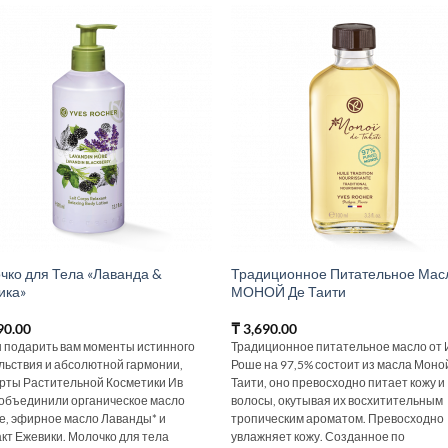
чко для Тела «Лаванда &
Традиционное Питательное Мас
ика»
МОНОЙ Де Таити
90.00
₸
3,690.00
 подарить вам моменты истинного
Традиционное питательное масло от 
льствия и абсолютной гармонии,
Роше на 97,5% состоит из масла Моно
рты Растительной Косметики Ив
Таити, оно превосходно питает кожу и
объединили органическое масло
волосы, окутывая их восхитительным
е, эфирное масло Лаванды* и
тропическим ароматом. Превосходно
акт Ежевики. Молочко для тела
увлажняет кожу. Созданное по