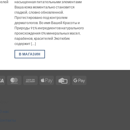
телей
насыщенная питательными элементами
Ваша кожа моментально становится
гладкой, словно обновленной.
Протестировано под контролем
дерматологов. Во имя Вашей Красоты и
Природы 91% ингредиентов натурального
происхождения 0% минеральных масел,
парабенов, красителей Экотюбик
содержит [...]
В МАГАЗИН
Visa
MasterCard
Cash
Apple
Credit
Google
On
Pay
Card
Pay
Delivery
About
О нас
Контакты