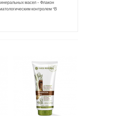
минеральных масел – Флакон
матологическим контролем *В