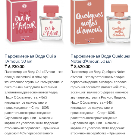
Парфюмерная Вода Oui a
Парфюмерная Вода Quelques
l’Amour, 30 мл
Notes d’Amour, 50 мл
₸
6,930.00
₸
8,620.00
Парфюмерная Вода Oui a l’Amour – это
Парфюмерная Вода Quelques Notes
обещание вечной любви, где
d’Amour – это чувственная мелодия
женственное звучание Розы украшено
первого свидания, в которой сплелись
пикантными аккордами Ангелики и
гармония абсолюта Дамасской Розы,
элегантной древесной нотой Кедра.
эссенция Гваякового Дерева и нежное
Наши Обязательства: – 86%
звучание экстракта Росного Ладана.
ингредиентов натурального
Наши Обязательства – 84%
происхождения – Спирт 100%
ингредиентов натурального
растительного происхождения –
происхождения – Спирт 100%
Сделано во Франции – Флакон и
растительного происхождения –
картонная упаковка 100% подлежат
Сделано во Франции – Флакон и
вторичной переработке – Крышечка
картонная упаковка 100% подлежат
содержит 48% переработанного
вторичной переработке – Крышечка