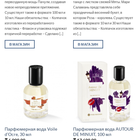
первозданную мощь Пачули, создавая
танце с листком свежей Мяты. Мари
новое непреодолимое притяжение.
Саламань представляла себе
Существует также в формате 100 мл и
праздничный весенний букет, в
10 мл. Наши обязательства: – Колпачок
котором Роза – королева. Существует
изготовлен из переработанного
также в формате 10 мл и 30 мл Наши
пластика – Флакон и упаковка подлежат
обязательства: – Колпачок изготовлен
вторичной переработке – Сделано [...]
из [...]
В МАГАЗИН
В МАГАЗИН
Парфюмерная вода Voile
Парфюмерная вода AUTOUR
d’Ocre, 30 мл
DE MINUIT, 100 мл