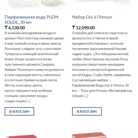
Парфюмерная вода PLEIN
Набор Oui à l’Amour
SOLEIL, 30 мл
₸
6,130.00
₸
12,090.00
В знойном неподвижном воздухе
Откройте для себя всю страстность
аромат Plein Soleil распахивает двери
аромата Oui à l'Amour в яркой
в мир, полный солнца и ярких красок.
праздничной упаковке с золотым
Роскошно-сладкая, чуть строптивая
тиснением, вдохновленной Нашим
Тубероза и сияющий экзотический
садом чудес. «Это обещание вечной
Иланг-Иланг купаются в волне
любви. Женственное звучание Розы
чувственного аромата Сандала.
украшено пикантными аккордами
Фабрис Пеллегрен снова погружается
Ангелики и элегантной древесной
в свои чарующие мечты, навеянные
нотой Кедра». Софи Лаббе, парфюмер.
его путешествиями на край света.
Составляющие набора: –
Мечты, в которых цветы,
Парфюмерная Вода Oui à l'Amour, 30
распустившиеся под знойным
мл; – Тушь для Ресниц «Метаморфоза»
солнцем, наполняют воздух
Объем, [...]
сладостными [...]
В МАГАЗИН
В МАГАЗИН