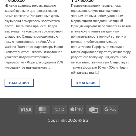
₸
6,000.00
₸
17,600.00
«В неизведанных землях, на краю
Первое свидание и первые, пока
жаркой пустыни цвета охры, скрыт
сдержанные, чувства под иссиня-
оазис свежести. Раскаленные дюны
черным ночным небом, усеянным
окутывают его ореолом золотистого
мерцающими звездами. Изящный
света. Элегантная пряность Кедра
Ирис, чей аромат переливается светом
выступает на контрасте со сливочной
и тенью, усиливает загадочную
сладостью Сандала, рождая новую
притягательность ночной встречи и
яркую чувственность». Ане Айо и
рождает глубокое, волнующее
Фабрис Пеллегрэн, парфюмеры Наши
впечатление. Парфюмер Амандин
Обязательства: – Флакон и картонная
Клерк Мари воссоздает эту атмосферу
упаковка подлежат вторичной
радостного возбуждения, окутанную
переработке – Формула содержит 93%
легкой таинственностью. Существует
ингредиентов натурального [...]
также в формате 10 мл и 30 мл. Наши
обязательства: [...]
В МАГАЗИН
В МАГАЗИН
Visa
MasterCard
Cash
Apple
Credit
Google
On
Pay
Card
Pay
Copyright 2026 ©
titr
Delivery