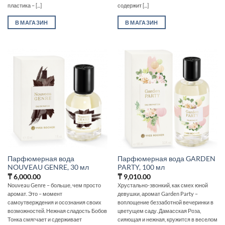
пластика – [...]
содержит [...]
В МАГАЗИН
В МАГАЗИН
Парфюмерная вода
Парфюмерная вода GARDEN
NOUVEAU GENRE, 30 мл
PARTY, 100 мл
₸
6,000.00
₸
9,010.00
Nouveau Genre – больше, чем просто
Хрустально-звонкий, как смех юной
аромат. Это – момент
девушки, аромат Garden Party –
самоутверждения и осознания своих
воплощение беззаботной вечеринки в
возможностей. Нежная сладость Бобов
цветущем саду. Дамасская Роза,
Тонка смягчает и сдерживает
сияющая и нежная, кружится в веселом