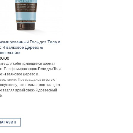
юмированный Гель для Тела и
с «Гваяковое Дерево &
евельник»
00.00
йте для себя искрящийся аромат
 в Парфюмированном Геле для Тела
ос «Гваяковое Дерево &
вельник». Превращаясь в густую
шную пену, этот гель нежно очищает
 оставляя яркий свежий древесный
ф.
МАГАЗИН