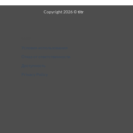
Copyright 2026 ©
titr
Legal
Условия использования
Отказ от ответственности
Доступность
Privacy Policy