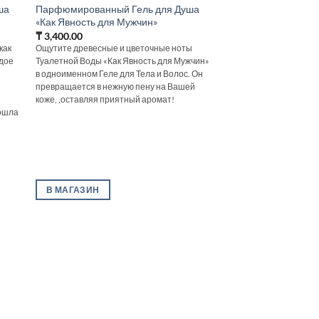
ша
Парфюмированный Гель для Душа
«Как Явность для Мужчин»
₸
3,400.00
как
Ощутите древесные и цветочные ноты
ждое
Туалетной Воды «Как Явность для Мужчин»
в одноименном Геле для Тела и Волос. Он
превращается в нежную пену на Вашей
коже, ‚оставляя приятный аромат!
рошла
В МАГАЗИН