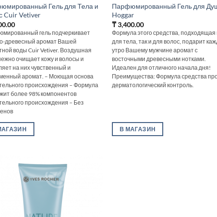
юмированный Гель для Тела и
Парфюмированный Гель для Ду
 Cuir Vetiver
Hoggar
00.00
₸
3,400.00
мированный гель подчеркивает
Формула этого средства, подходящая 
о-древесный аромат Вашей
для тела, так и для волос, подарит ка
тной воды Cuir Vetiver. Воздушная
утро Вашему мужчине аромат с
нежно очищает кожу и волосы и
восточными древесными нотками.
ляет на них чувственный и
Идеален для отличного начала дня!
менный аромат. – Моющая основа
Преимущества: Формула средства п
тельного происхождения – Формула
дерматологический контроль.
жит более 98% компонентов
тельного происхождения – Без
енов
МАГАЗИН
В МАГАЗИН