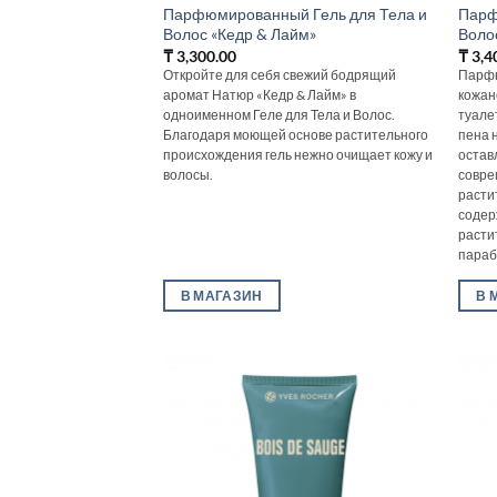
Парфюмированный Гель для Тела и
Парф
Волос «Кедр & Лайм»
Волос
₸
3,300.00
₸
3,4
Откройте для себя свежий бодрящий
Парфю
аромат Натюр «Кедр & Лайм» в
кожан
одноименном Геле для Тела и Волос.
туале
Благодаря моющей основе растительного
пена 
происхождения гель нежно очищает кожу и
остав
волосы.
совре
расти
содер
расти
параб
В МАГАЗИН
В 