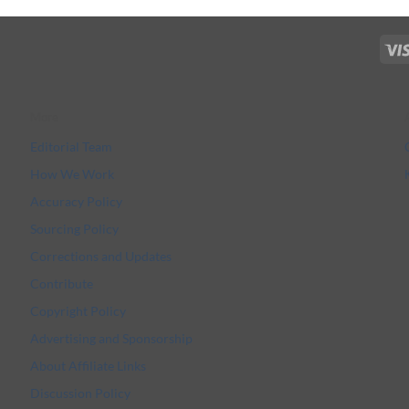
More
Editorial Team
How We Work
Accuracy Policy
Sourcing Policy
Corrections and Updates
Contribute
Copyright Policy
Advertising and Sponsorship
About Affiliate Links
Discussion Policy