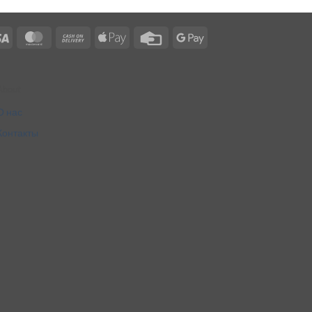
Visa
MasterCard
Cash
Apple
Credit
Google
On
Pay
Card
Pay
Delivery
About
О нас
Контакты