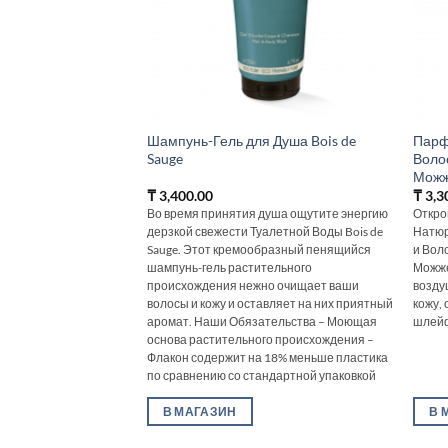
Шампунь-Гель для Душа Bois de
Парф
Sauge
Воло
Можж
₸
3,400.00
₸
3,3
Во время принятия душа ощутите энергию
Откро
дерзкой свежести Туалетной Воды Bois de
Натюр
Sauge. Этот кремообразный пенящийся
и Вол
шампунь-гель растительного
Можже
происхождения нежно очищает ваши
возду
волосы и кожу и оставляет на них приятный
кожу,
аромат. Наши Обязательства – Моющая
шлей
основа растительного происхождения –
Флакон содержит на 18% меньше пластика
по сравнению со стандартной упаковкой
В МАГАЗИН
В 