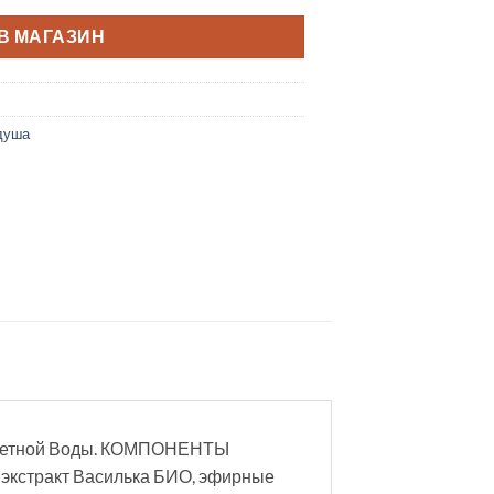
В МАГАЗИН
душа
уалетной Воды. КОМПОНЕНТЫ
кстракт Василька БИО, эфирные