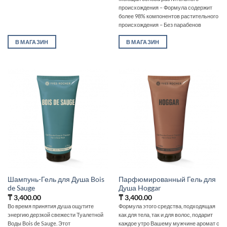
происхождения – Формула содержит
более 98% компонентов растительного
происхождения – Без парабенов
В МАГАЗИН
В МАГАЗИН
Шампунь-Гель для Душа Bois
Парфюмированный Гель для
de Sauge
Душа Hoggar
₸
3,400.00
₸
3,400.00
Во время принятия душа ощутите
Формула этого средства, подходящая
энергию дерзкой свежести Туалетной
как для тела, так и для волос, подарит
Воды Bois de Sauge. Этот
каждое утро Вашему мужчине аромат с