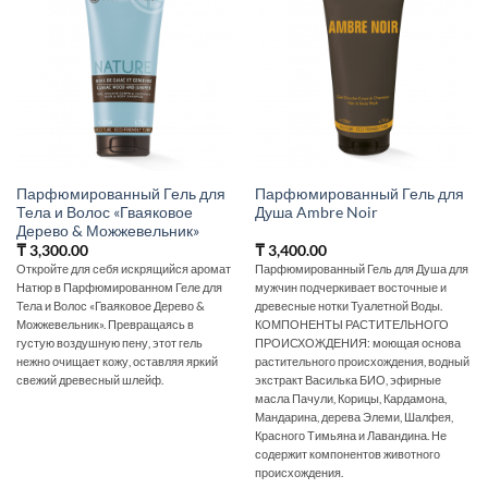
Парфюмированный Гель для
Парфюмированный Гель для
Тела и Волос «Гваяковое
Душа Ambre Noir
Дерево & Можжевельник»
₸
3,300.00
₸
3,400.00
Откройте для себя искрящийся аромат
Парфюмированный Гель для Душа для
Натюр в Парфюмированном Геле для
мужчин подчеркивает восточные и
Тела и Волос «Гваяковое Дерево &
древесные нотки Туалетной Воды.
Можжевельник». Превращаясь в
КОМПОНЕНТЫ РАСТИТЕЛЬНОГО
густую воздушную пену, этот гель
ПРОИСХОЖДЕНИЯ: моющая основа
нежно очищает кожу, оставляя яркий
растительного происхождения, водный
свежий древесный шлейф.
экстракт Василька БИО, эфирные
масла Пачули, Корицы, Кардамона,
Мандарина, дерева Элеми, Шалфея,
Красного Тимьяна и Лавандина. Не
содержит компонентов животного
происхождения.