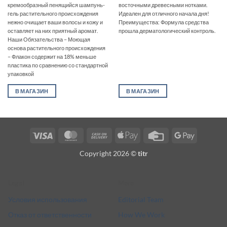
кремообразный пенящийся шампунь-
восточными древесными нотками.
гель растительного происхождения
Идеален для отличного начала дня!
нежно очищает ваши волосы и кожу и
Преимущества: Формула средства
оставляет на них приятный аромат.
прошла дерматологический контроль.
Наши Обязательства – Моющая
основа растительного происхождения
– Флакон содержит на 18% меньше
пластика по сравнению со стандартной
упаковкой
В МАГАЗИН
В МАГАЗИН
Visa
MasterCard
Cash
Apple
Credit
Google
On
Pay
Card
Pay
Copyright 2026 ©
titr
Delivery
Legal
More
Условия использования
Editorial Team
Отказ от ответственности
How We Work