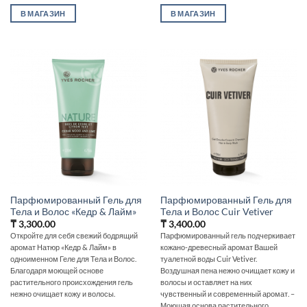
В МАГАЗИН
В МАГАЗИН
Парфюмированный Гель для
Парфюмированный Гель для
Тела и Волос «Кедр & Лайм»
Тела и Волос Cuir Vetiver
₸
3,300.00
₸
3,400.00
Откройте для себя свежий бодрящий
Парфюмированный гель подчеркивает
аромат Натюр «Кедр & Лайм» в
кожано-древесный аромат Вашей
одноименном Геле для Тела и Волос.
туалетной воды Cuir Vetiver.
Благодаря моющей основе
Воздушная пена нежно очищает кожу и
растительного происхождения гель
волосы и оставляет на них
нежно очищает кожу и волосы.
чувственный и современный аромат. –
Моющая основа растительного