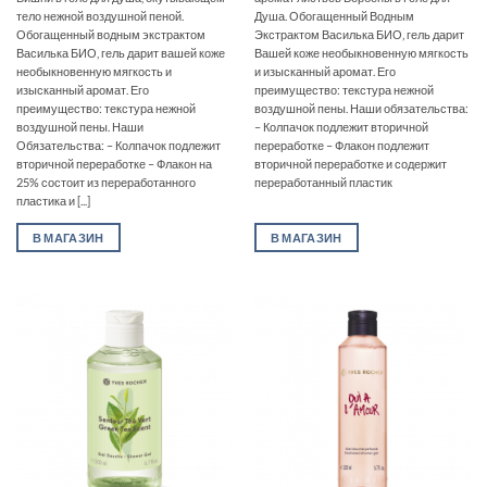
тело нежной воздушной пеной.
Душа. Обогащенный Водным
Обогащенный водным экстрактом
Экстрактом Василька БИО‚ гель дарит
Василька БИО, гель дарит вашей коже
Вашей коже необыкновенную мягкость
необыкновенную мягкость и
и изысканный аромат. Его
изысканный аромат. Его
преимущество: текстура нежной
преимущество: текстура нежной
воздушной пены. Наши обязательства:
воздушной пены. Наши
– Колпачок подлежит вторичной
Обязательства: – Колпачок подлежит
переработке – Флакон подлежит
вторичной переработке – Флакон на
вторичной переработке и содержит
25% состоит из переработанного
переработанный пластик
пластика и [...]
В МАГАЗИН
В МАГАЗИН