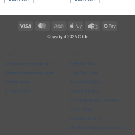
Visa
MasterCard
Cash
Apple
Credit
Google
On
Pay
Card
Pay
Copyright 2026 ©
titr
Delivery
Legal
More
Условия использования
Editorial Team
Отказ от ответственности
How We Work
Доступность
Accuracy Policy
Privacy Policy
Sourcing Policy
Corrections and Updates
Contribute
Copyright Policy
Advertising and Sponsorship