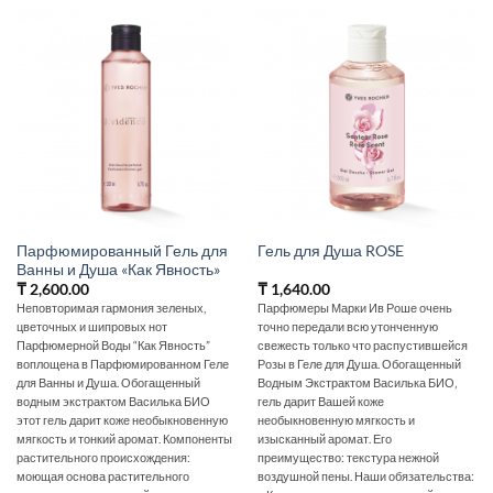
Парфюмированный Гель для
Гель для Душа ROSE
Ванны и Душа «Как Явность»
₸
2,600.00
₸
1,640.00
Неповторимая гармония зеленых,
Парфюмеры Марки Ив Роше очень
цветочных и шипровых нот
точно передали всю утонченную
Парфюмерной Воды “Как Явность”
свежесть только что распустившейся
воплощена в Парфюмированном Геле
Розы в Геле для Душа. Обогащенный
для Ванны и Душа. Обогащенный
Водным Экстрактом Василька БИО‚
водным экстрактом Василька БИО
гель дарит Вашей коже
этот гель дарит коже необыкновенную
необыкновенную мягкость и
мягкость и тонкий аромат. Компоненты
изысканный аромат. Его
растительного происхождения:
преимущество: текстура нежной
моющая основа растительного
воздушной пены. Наши обязательства: