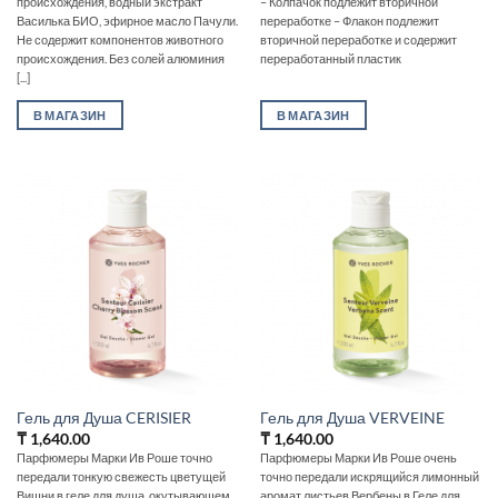
происхождения, водный экстракт
– Колпачок подлежит вторичной
Василька БИО, эфирное масло Пачули.
переработке – Флакон подлежит
Не содержит компонентов животного
вторичной переработке и содержит
происхождения. Без солей алюминия
переработанный пластик
[...]
В МАГАЗИН
В МАГАЗИН
Гель для Душа CERISIER
Гель для Душа VERVEINE
₸
1,640.00
₸
1,640.00
Парфюмеры Марки Ив Роше точно
Парфюмеры Марки Ив Роше очень
передали тонкую свежесть цветущей
точно передали искрящийся лимонный
Вишни в геле для душа, окутывающем
аромат листьев Вербены в Геле для