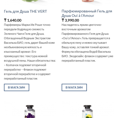
Парфюмированный Гель для
Гель для Душа THE VERT
Душа Oui à l’Amour
₸
1,640.00
₸
3,990.00
Парфюмеры Марки Ив Роше точно
Насладитесь ярким цветочно-
передали бодрящую свежесть
восточным ароматом
Зеленого Чая в Геле для Душа.
Парфюмированного Геля для Душа
Обогащенный Водным Экстрактом
«Oui à l’Amour». Гель превращается в
Василька БИО‚ гель дарит Вашей коже
обильную пену и нежно окутывает
необыкновенную мягкость и
Вашу кожу, оставляя тонкий аромат.
изысканный аромат. Его
Формула обогащена Водой Василька
преимущество: текстура нежной
БИО. Экодизайн: флакон содержит уже
воздушной пены. Наши обязательства:
переработанный пластик.
– Колпачок подлежит вторичной
переработке – Флакон подлежит
вторичной переработке и содержит
переработанный пластик
В МАГАЗИН
В МАГАЗИН