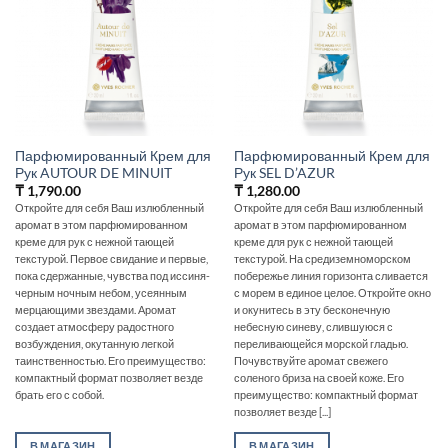
Парфюмированный Крем для
Парфюмированный Крем для
Рук AUTOUR DE MINUIT
Рук SEL D’AZUR
₸
1,790.00
₸
1,280.00
Откройте для себя Ваш излюбленный
Откройте для себя Ваш излюбленный
аромат в этом парфюмированном
аромат в этом парфюмированном
креме для рук с нежной тающей
креме для рук с нежной тающей
текстурой. Первое свидание и первые,
текстурой. На средиземноморском
пока сдержанные, чувства под иссиня-
побережье линия горизонта сливается
черным ночным небом, усеянным
с морем в единое целое. Откройте окно
мерцающими звездами. Аромат
и окунитесь в эту бесконечную
создает атмосферу радостного
небесную синеву, слившуюся с
возбуждения, окутанную легкой
переливающейся морской гладью.
таинственностью. Его преимущество:
Почувствуйте аромат свежего
компактный формат позволяет везде
соленого бриза на своей коже. Его
брать его с собой.
преимущество: компактный формат
позволяет везде [...]
В МАГАЗИН
В МАГАЗИН