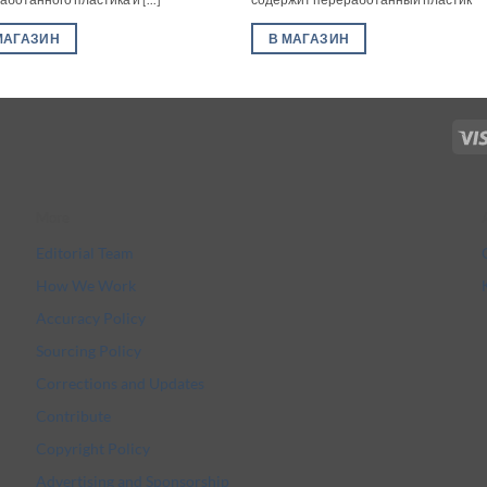
МАГАЗИН
В МАГАЗИН
More
Editorial Team
How We Work
Accuracy Policy
Sourcing Policy
Corrections and Updates
Contribute
Copyright Policy
Advertising and Sponsorship