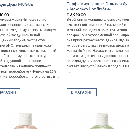
Парфюмированный Гель для Ду
 для Душа MUGUET
«Несколько Нот Любви»
40.00
₸
3,990.00
меры Марки Ив Роше точно
Влюбленная женщина словно охваче
али весеннюю свежесть цветущего
чувственной симфонией из эмоций и
ша в геле для душа, окутывающем
желаний. Мелодия любви неизменно
нежной воздушной пеной.
прекрасна, а в современной аранжиро
щенный водным экстрактом
она приобретает неожиданное звучан
ька БИО, гель дарит вашей коже
которое Вы услышите в новом аромат
кновенную мягкость и изысканный
Марки Ив Роше. Насладитесь чувстве
т. Его преимущество: текстура
ароматом цветочных и древесных нот
й воздушной пены. Наши
Геле для Душа «Несколько Нот Любви»
тельства: – Колпачок подлежит
окутает Вас густой пеной и подарит 
чной переработке – Флакон на 25%
[...]
т из переработанного пластика и [...]
МАГАЗИН
В МАГАЗИН