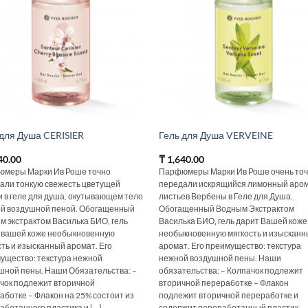
 для Душа CERISIER
Гель для Душа VERVEINE
40.00
₸
1,640.00
меры Марки Ив Роше точно
Парфюмеры Марки Ив Роше очень то
али тонкую свежесть цветущей
передали искрящийся лимонный аро
 в геле для душа, окутывающем тело
листьев Вербены в Геле для Душа.
й воздушной пеной. Обогащенный
Обогащенный Водным Экстрактом
м экстрактом Василька БИО, гель
Василька БИО‚ гель дарит Вашей коже
 вашей коже необыкновенную
необыкновенную мягкость и изыскан
сть и изысканный аромат. Его
аромат. Его преимущество: текстура
ущество: текстура нежной
нежной воздушной пены. Наши
шной пены. Наши Обязательства: –
обязательства: – Колпачок подлежит
чок подлежит вторичной
вторичной переработке – Флакон
аботке – Флакон на 25% состоит из
подлежит вторичной переработке и
ботанного пластика и [...]
содержит переработанный пластик