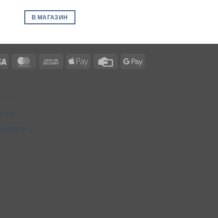
В МАГАЗИН
Visa
MasterCard
Cash
Apple
Credit
Google
On
Pay
Card
Pay
Delivery
About
О нас
Контакты