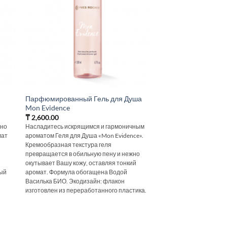
Парфюмированный Гель для Душа
Mon Evidence
₸
2,600.00
чно
Насладитесь искрящимся и гармоничным
мат
ароматом Геля для Душа «Mon Evidence».
Кремообразная текстура геля
превращается в обильную пену и нежно
окутывает Вашу кожу, оставляя тонкий
ный
аромат. Формула обогащена Водой
Василька БИО. Экодизайн: флакон
изготовлен из переработанного пластика.