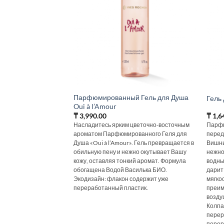
Парфюмированный Гель для Душа
Гель
Oui à l’Amour
₸
3,990.00
₸
1,6
Насладитесь ярким цветочно-восточным
Парфю
ароматом Парфюмированного Геля для
перед
Душа «Oui à l’Amour». Гель превращается в
Вишни
обильную пену и нежно окутывает Вашу
нежно
кожу, оставляя тонкий аромат. Формула
водны
обогащена Водой Василька БИО.
дарит
Экодизайн: флакон содержит уже
мягко
переработанный пластик.
преим
возду
Колпа
перер
перера