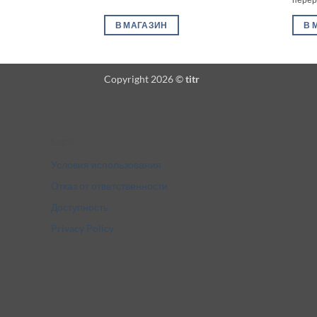
В МАГАЗИН
В 
Copyright 2026 ©
titr
Legal
Условия использования
Отказ от ответственности
Доступность
Privacy Policy