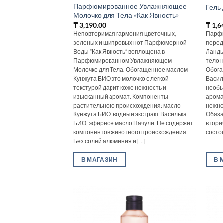
Парфюмированное Увлажняющее
Гель
Молочко для Тела «Как Явность»
₸
3,190.00
₸
1,6
Неповторимая гармония цветочных,
Парфю
зеленых и шипровых нот Парфюмерной
перед
Воды “Как Явность” воплощена в
Ланды
Парфюмированном Увлажняющем
тело 
Молочке для Тела. Обогащенное маслом
Обога
Кунжута БИО это молочко с легкой
Васил
текстурой дарит коже нежность и
необы
изысканный аромат. Компоненты
арома
растительного происхождения: масло
нежно
Кунжута БИО, водный экстракт Василька
Обяза
БИО, эфирное масло Пачули. Не содержит
втори
компонентов животного происхождения.
состои
Без солей алюминия и [...]
В МАГАЗИН
В 