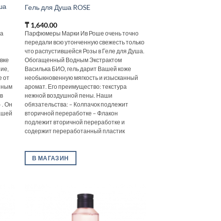
ша
Гель для Душа ROSE
₸
1,640.00
на
Парфюмеры Марки Ив Роше очень точно
передали всю утонченную свежесть только
что распустившейся Розы в Геле для Душа.
вке
Обогащенный Водным Экстрактом
ие,
Василька БИО‚ гель дарит Вашей коже
е от
необыкновенную мягкость и изысканный
нным
аромат. Его преимущество: текстура
 в
нежной воздушной пены. Наши
 . Он
обязательства: – Колпачок подлежит
Вашей
вторичной переработке – Флакон
подлежит вторичной переработке и
содержит переработанный пластик
В МАГАЗИН