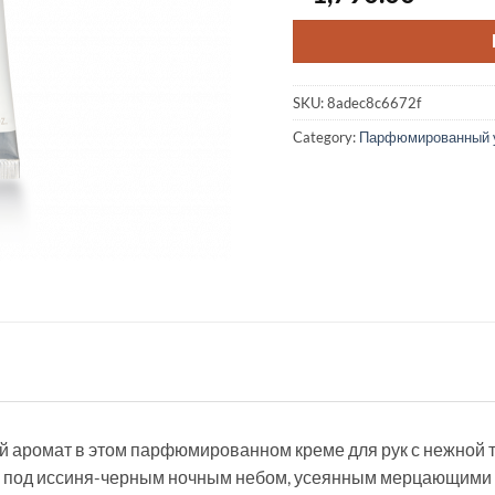
SKU:
8adec8c6672f
Category:
Парфюмированный 
й аромат в этом парфюмированном креме для рук с нежной 
ва под иссиня-черным ночным небом, усеянным мерцающими 