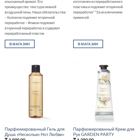
изысканный аромат. Его
изготовлен из переработанного
преимущество: текстура нежной
пластика и подлежит вторичной
воздушной пены. Наши обязательства:
переработке* *За исключением
– Колпачок подлежит вторичной
примесей.
переработке – Флакон подлежит
вторичной переработке и содержит
переработанный пластик
В МАГАЗИН
В МАГАЗИН
Парфюмированный Гель для
Парфюмированный Крем для
Душа «Несколько Нот Любви»
Рук GARDEN PARTY
₸
3,990.00
₸
1,280.00