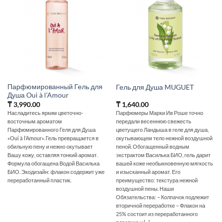
Парфюмированный Гель для
Гель для Душа MUGUET
Душа Oui à l’Amour
₸
3,990.00
₸
1,640.00
Насладитесь ярким цветочно-
Парфюмеры Марки Ив Роше точно
восточным ароматом
передали весеннюю свежесть
Парфюмированного Геля для Душа
цветущего Ландыша в геле для душа,
«Oui à l’Amour». Гель превращается в
окутывающем тело нежной воздушной
обильную пену и нежно окутывает
пеной. Обогащенный водным
Вашу кожу, оставляя тонкий аромат.
экстрактом Василька БИО, гель дарит
Формула обогащена Водой Василька
вашей коже необыкновенную мягкость
БИО. Экодизайн: флакон содержит уже
и изысканный аромат. Его
переработанный пластик.
преимущество: текстура нежной
воздушной пены. Наши
Обязательства: – Колпачок подлежит
вторичной переработке – Флакон на
25% состоит из переработанного