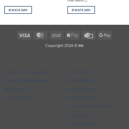
пластика и [...]
В МАГАЗИН
В МАГАЗИН
Visa
MasterCard
Cash
Apple
Credit
Google
On
Pay
Card
Pay
Copyright 2026 ©
titr
Delivery
Legal
More
Условия использования
Editorial Team
Отказ от ответственности
How We Work
Доступность
Accuracy Policy
Privacy Policy
Sourcing Policy
Corrections and Updates
Contribute
Copyright Policy