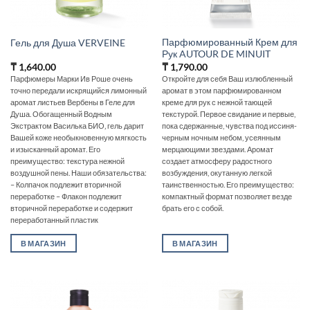
Парфюмированный Крем для
Гель для Душа VERVEINE
Рук AUTOUR DE MINUIT
₸
1,640.00
₸
1,790.00
Парфюмеры Марки Ив Роше очень
Откройте для себя Ваш излюбленный
точно передали искрящийся лимонный
аромат в этом парфюмированном
аромат листьев Вербены в Геле для
креме для рук с нежной тающей
Душа. Обогащенный Водным
текстурой. Первое свидание и первые,
Экстрактом Василька БИО‚ гель дарит
пока сдержанные, чувства под иссиня-
Вашей коже необыкновенную мягкость
черным ночным небом, усеянным
и изысканный аромат. Его
мерцающими звездами. Аромат
преимущество: текстура нежной
создает атмосферу радостного
воздушной пены. Наши обязательства:
возбуждения, окутанную легкой
– Колпачок подлежит вторичной
таинственностью. Его преимущество:
переработке – Флакон подлежит
компактный формат позволяет везде
вторичной переработке и содержит
брать его с собой.
переработанный пластик
В МАГАЗИН
В МАГАЗИН