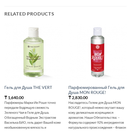
RELATED PRODUCTS
Парфюмированный Гель для
Гель для Душа THE VERT
Душа MON ROUGE!
₸
1,640.00
₸
2,830.00
Парфюмеры Марки Ив Роше точно
Насладитесь Гелем для Душа MON
передали бодрящую свежесть
ROUGE!, который нежно окутает вашу
Зеленого Чая в Геле для Душа.
кожу деликатным искрящимся
Обогащенный Водным Экстрактом
ароматом. Наши Обязательства: –
Василька БИО‚ гель дарит Вашей коже
Формула содержит 92% ингредиентов
необыкновенную мягкость и
натурального происхождения – Флакон