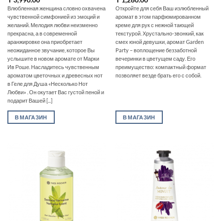
Влюбленная женщина словно охвачена
Откройте для себя Ваш излюбленный
чувственной симфонией из эмоций и
аромат в этом парфюмированном
желаний. Мелодия любви неизменно
креме для рук с нежной тающей
прекрасна, а в современной
текстурой. Хрустально-звонкий, как
аранжировке она приобретает
смех юной девушки, аромат Garden
неожиданное звучание, которое Вы
Party – воплощение беззаботной
услышите в новом аромате от Марки
вечеринки в цветущем саду. Его
Ив Роше. Насладитесь чувственным
преимущество: компактный формат
ароматом цветочных и древесных нот
позволяет везде брать его с собой.
в Геле для Душа «Несколько Нот
Любви» . Он окутает Вас густой пеной и
подарит Вашей [...]
В МАГАЗИН
В МАГАЗИН