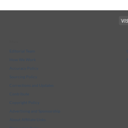
More
Editorial Team
How We Work
Accuracy Policy
Sourcing Policy
Corrections and Updates
Contribute
Copyright Policy
Advertising and Sponsorship
About Affiliate Links