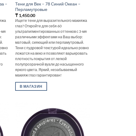
за –
Тени для Век – 78 Синий Океан –
Перламутровые
₸
1,450.00
ияжа
Ищете тени для выразительного макияжа
глаз? Откройте для себя 60
3-мя
ультрапигментированных оттенков с 3-мя
:
различными эффектами на Ваш выбор:
й.
матовый, сияющий или перламутровый.
ровно
Тени с пудровой текстурой идеально ровно
вать
ложатся на веко и позволяют варьировать
плотность покрытия от легкой
го
полупрозрачной вуали до насыщенного
яркого цвета. Яркий, незабываемый
макияж глаз гарантирован!
В МАГАЗИН