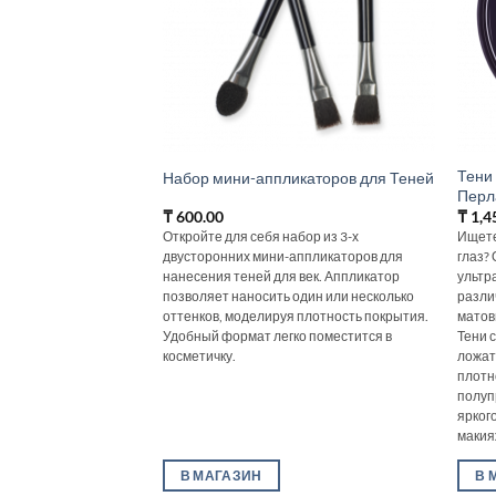
Тени
Набор мини-аппликаторов для Теней
Перл
₸
600.00
₸
1,4
Откройте для себя набор из 3-х
Ищете
двусторонних мини-аппликаторов для
глаз?
нанесения теней для век. Аппликатор
ультр
позволяет наносить один или несколько
разли
оттенков, моделируя плотность покрытия.
матов
Удобный формат легко поместится в
Тени 
косметичку.
ложат
плотн
полуп
ярког
макия
В МАГАЗИН
В 