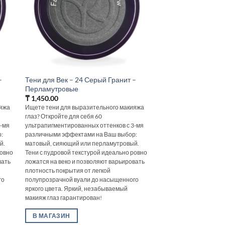
–
Тени для Век – 24 Серый Гранит –
Перламутровые
₸
1,450.00
ияжа
Ищете тени для выразительного макияжа
глаз? Откройте для себя 60
3-мя
ультрапигментированных оттенков с 3-мя
:
различными эффектами на Ваш выбор:
й.
матовый, сияющий или перламутровый.
ровно
Тени с пудровой текстурой идеально ровно
вать
ложатся на веко и позволяют варьировать
плотность покрытия от легкой
го
полупрозрачной вуали до насыщенного
яркого цвета. Яркий, незабываемый
макияж глаз гарантирован!
В МАГАЗИН