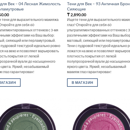
 для Век – 04 Лесная Жимолость
Тени для Век – 93 Античная Брон
рламутровые
Сияющие
50.00
₸
2,890.00
 тени для выразительного макияжа
Ищете тени для выразительного мак
 Откройте для себя 60
глаз? Откройте для себя 60
апигментированных оттенков с 3-мя
ультрапигментированных оттенков с 
чными эффектами на Ваш выбор:
различными эффектами на Ваш выбор
ый, сияющий или перламутровый.
матовый, сияющий или перламутровы
с пудровой текстурой идеально ровно
Тени с пудровой текстурой идеально 
ся на веко и позволяют варьировать
ложатся на веко и позволяют варьиро
ость покрытия от легкой
плотность покрытия от легкой
розрачной вуали до насыщенного
полупрозрачной вуали до насыщенно
о цвета. Яркий, незабываемый
яркого цвета. Яркий, незабываемый
ж глаз гарантирован!
макияж глаз гарантирован!
МАГАЗИН
В МАГАЗИН