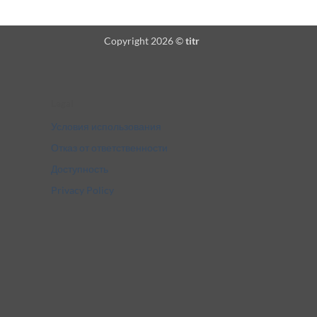
Copyright 2026 ©
titr
Legal
Условия использования
Отказ от ответственности
Доступность
Privacy Policy