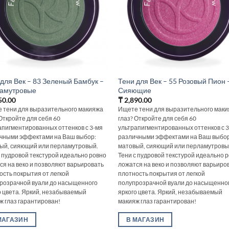
 для Век – 83 Зеленый Бамбук –
Тени для Век – 55 Розовый Пион 
амутровые
Сияющие
50.00
₸
2,890.00
 тени для выразительного макияжа
Ищете тени для выразительного мак
 Откройте для себя 60
глаз? Откройте для себя 60
апигментированных оттенков с 3-мя
ультрапигментированных оттенков с 
чными эффектами на Ваш выбор:
различными эффектами на Ваш выбор
ый, сияющий или перламутровый.
матовый, сияющий или перламутровы
с пудровой текстурой идеально ровно
Тени с пудровой текстурой идеально 
ся на веко и позволяют варьировать
ложатся на веко и позволяют варьиро
ость покрытия от легкой
плотность покрытия от легкой
розрачной вуали до насыщенного
полупрозрачной вуали до насыщенно
о цвета. Яркий, незабываемый
яркого цвета. Яркий, незабываемый
ж глаз гарантирован!
макияж глаз гарантирован!
МАГАЗИН
В МАГАЗИН