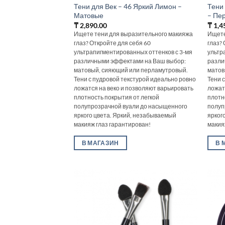
Тени для Век – 46 Яркий Лимон –
Тени
Матовые
– Пе
₸
2,890.00
₸
1,4
Ищете тени для выразительного макияжа
Ищете
глаз? Откройте для себя 60
глаз?
ультрапигментированных оттенков с 3-мя
ультр
различными эффектами на Ваш выбор:
разли
матовый, сияющий или перламутровый.
матов
Тени с пудровой текстурой идеально ровно
Тени 
ложатся на веко и позволяют варьировать
ложат
плотность покрытия от легкой
плотн
полупрозрачной вуали до насыщенного
полуп
яркого цвета. Яркий, незабываемый
ярког
макияж глаз гарантирован!
макия
В МАГАЗИН
В 