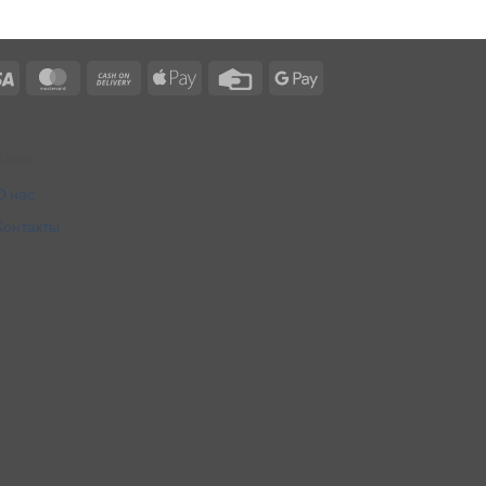
Visa
MasterCard
Cash
Apple
Credit
Google
On
Pay
Card
Pay
Delivery
About
О нас
Контакты