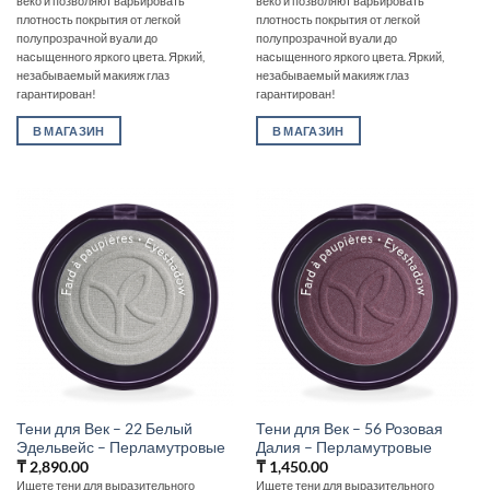
веко и позволяют варьировать
веко и позволяют варьировать
плотность покрытия от легкой
плотность покрытия от легкой
полупрозрачной вуали до
полупрозрачной вуали до
насыщенного яркого цвета. Яркий,
насыщенного яркого цвета. Яркий,
незабываемый макияж глаз
незабываемый макияж глаз
гарантирован!
гарантирован!
В МАГАЗИН
В МАГАЗИН
Тени для Век – 22 Белый
Тени для Век – 56 Розовая
Эдельвейс – Перламутровые
Далия – Перламутровые
₸
2,890.00
₸
1,450.00
Ищете тени для выразительного
Ищете тени для выразительного