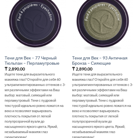
Тени для Век – 77 Черный
Тени для Век – 93 Античная
Тюльпан – Перламутровые
Бронза – Сияющие
₸
2,890.00
₸
2,890.00
Ищете тени для выразительного
Ищете тени для выразительного
макияжа глаз? Откройте для себя 60
макияжа глаз? Откройте для себя 60
ультрапигментированных оттенков с 3-
ультрапигментированных оттенков с 3-
мя различными эффектами на Ваш
мя различными эффектами на Ваш
выбор: матовый, сияющий или
выбор: матовый, сияющий или
перламутровый. Тени с пудровой
перламутровый. Тени с пудровой
текстурой идеально ровно ложатся на
текстурой идеально ровно ложатся на
веко и позволяют варьировать
веко и позволяют варьировать
плотность покрытия от легкой
плотность покрытия от легкой
полупрозрачной вуали до
полупрозрачной вуали до
насыщенного яркого цвета. Яркий,
насыщенного яркого цвета. Яркий,
незабываемый макияж глаз
незабываемый макияж глаз
гарантирован!
гарантирован!