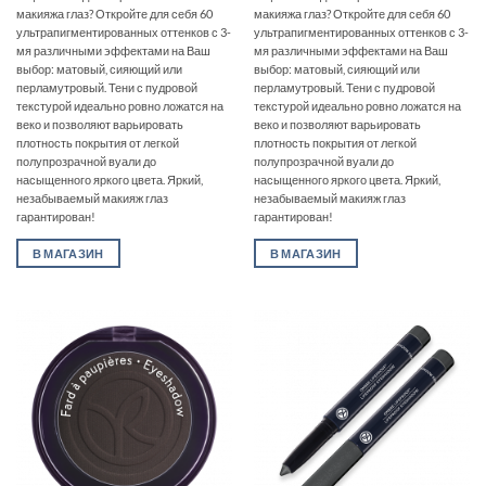
макияжа глаз? Откройте для себя 60
макияжа глаз? Откройте для себя 60
ультрапигментированных оттенков с 3-
ультрапигментированных оттенков с 3-
мя различными эффектами на Ваш
мя различными эффектами на Ваш
выбор: матовый, сияющий или
выбор: матовый, сияющий или
перламутровый. Тени с пудровой
перламутровый. Тени с пудровой
текстурой идеально ровно ложатся на
текстурой идеально ровно ложатся на
веко и позволяют варьировать
веко и позволяют варьировать
плотность покрытия от легкой
плотность покрытия от легкой
полупрозрачной вуали до
полупрозрачной вуали до
насыщенного яркого цвета. Яркий,
насыщенного яркого цвета. Яркий,
незабываемый макияж глаз
незабываемый макияж глаз
гарантирован!
гарантирован!
В МАГАЗИН
В МАГАЗИН