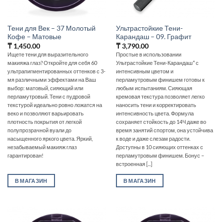
Тени для Век – 37 Молотый
Ультрастойкие Тени-
Кофе – Матовые
Карандаш – 09. Графит
₸
1,450.00
₸
3,790.00
Ищете тени для выразительного
Простые в использовании
макияжа глаз? Откройте для себя 60
Ультрастойкие Тени-Карандаш* с
ультрапигментированных оттенков с 3-
интенсивным цветом и
мя различными эффектами на Ваш
перламутровым финишем готовы к
выбор: матовый, сияющий или
любым испытаниям. Сияющая
перламутровый. Тени с пудровой
кремовая текстура позволяет легко
текстурой идеально ровно ложатся на
наносить тени и корректировать
веко и позволяют варьировать
интенсивность цвета. Формула
плотность покрытия от легкой
сохраняет стойкость до 14Ч даже во
полупрозрачной вуали до
время занятий спортом, она устойчива
насыщенного яркого цвета. Яркий,
к воде и даже слезам радости.
незабываемый макияж глаз
Доступны в 10 сияющих оттенках с
гарантирован!
перламутровым финишем. Бонус –
встроенная [...]
В МАГАЗИН
В МАГАЗИН