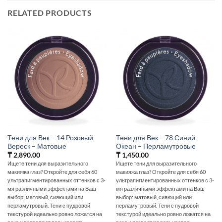
RELATED PRODUCTS
Тени для Век – 14 Розовый
Тени для Век – 78 Синий
Вереск – Матовые
Океан – Перламутровые
₸
2,890.00
₸
1,450.00
Ищете тени для выразительного
Ищете тени для выразительного
макияжа глаз? Откройте для себя 60
макияжа глаз? Откройте для себя 60
ультрапигментированных оттенков с 3-
ультрапигментированных оттенков с 3-
мя различными эффектами на Ваш
мя различными эффектами на Ваш
выбор: матовый, сияющий или
выбор: матовый, сияющий или
перламутровый. Тени с пудровой
перламутровый. Тени с пудровой
текстурой идеально ровно ложатся на
текстурой идеально ровно ложатся на