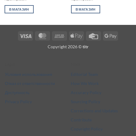
В МАГАЗИН
В МАГАЗИН
Visa
MasterCard
Cash
Apple
Credit
Google
On
Pay
Card
Pay
Copyright 2026 ©
titr
Delivery
Legal
More
Условия использования
Editorial Team
Отказ от ответственности
How We Work
Доступность
Accuracy Policy
Privacy Policy
Sourcing Policy
Corrections and Updates
Contribute
Copyright Policy