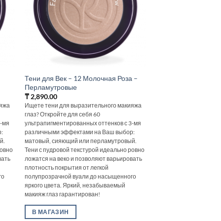
Тени для Век – 12 Молочная Роза –
Перламутровые
₸
2,890.00
ияжа
Ищете тени для выразительного макияжа
глаз? Откройте для себя 60
3-мя
ультрапигментированных оттенков с 3-мя
:
различными эффектами на Ваш выбор:
й.
матовый, сияющий или перламутровый.
ровно
Тени с пудровой текстурой идеально ровно
вать
ложатся на веко и позволяют варьировать
плотность покрытия от легкой
го
полупрозрачной вуали до насыщенного
яркого цвета. Яркий, незабываемый
макияж глаз гарантирован!
В МАГАЗИН