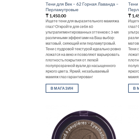
Тени для Век – 62 Горная Лаванда –
Тени 
Перламутровые
Перл
₸
1,450.00
₸
1,4
Ищете тени для выразительного макияжа
Ищете
глаз? Откройте для себя 60
глаз?
ультрапигментированных оттенков с 3-мя
ультр
различными эффектами на Ваш выбор:
разли
матовый, сияющий или перламутровый.
матов
Тени с пудровой текстурой идеально ровно
Тени 
ложатся на веко и позволяют варьировать
ложат
плотность покрытия от легкой
плотн
полупрозрачной вуали до насыщенного
полуп
яркого цвета. Яркий, незабываемый
ярког
макияж глаз гарантирован!
макия
В МАГАЗИН
В 