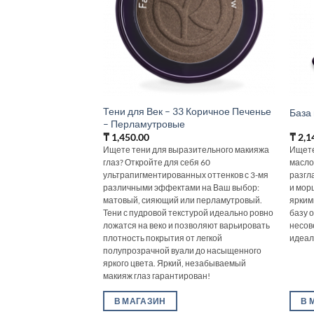
Тени для Век – 33 Коричное Печенье
База
– Перламутровые
₸
1,450.00
₸
2,1
Ищете тени для выразительного макияжа
Ищете
глаз? Откройте для себя 60
масло
ультрапигментированных оттенков с 3-мя
разгл
различными эффектами на Ваш выбор:
и мор
матовый, сияющий или перламутровый.
ярким
Тени с пудровой текстурой идеально ровно
базу 
ложатся на веко и позволяют варьировать
несов
плотность покрытия от легкой
идеал
полупрозрачной вуали до насыщенного
яркого цвета. Яркий, незабываемый
макияж глаз гарантирован!
В МАГАЗИН
В 