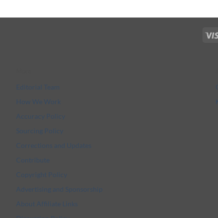
More
Editorial Team
How We Work
Accuracy Policy
Sourcing Policy
Corrections and Updates
Contribute
Copyright Policy
Advertising and Sponsorship
About Affiliate Links