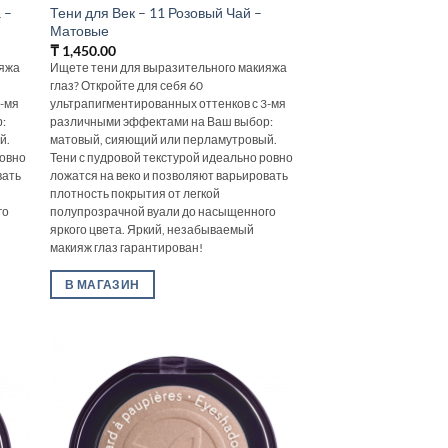
 –
Тени для Век – 11 Розовый Чай –
Матовые
₸
1,450.00
ияжа
Ищете тени для выразительного макияжа
глаз? Откройте для себя 60
3-мя
ультрапигментированных оттенков с 3-мя
:
различными эффектами на Ваш выбор:
й.
матовый, сияющий или перламутровый.
ровно
Тени с пудровой текстурой идеально ровно
вать
ложатся на веко и позволяют варьировать
плотность покрытия от легкой
го
полупрозрачной вуали до насыщенного
яркого цвета. Яркий, незабываемый
макияж глаз гарантирован!
В МАГАЗИН