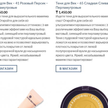
для Век – 41 Розовый Персик –
Тени для Век – 65 Сладкая Слива
амутровые
Перламутровые
50.00
₸
1,450.00
 тени для выразительного макияжа
Ищете тени для выразительного мак
 Откройте для себя 60
глаз? Откройте для себя 60
апигментированных оттенков с 3-мя
ультрапигментированных оттенков с 
чными эффектами на Ваш выбор:
различными эффектами на Ваш выбор
ый, сияющий или перламутровый.
матовый, сияющий или перламутровы
с пудровой текстурой идеально ровно
Тени с пудровой текстурой идеально 
ся на веко и позволяют варьировать
ложатся на веко и позволяют варьиро
ость покрытия от легкой
плотность покрытия от легкой
розрачной вуали до насыщенного
полупрозрачной вуали до насыщенно
о цвета. Яркий, незабываемый
яркого цвета. Яркий, незабываемый
ж глаз гарантирован!
макияж глаз гарантирован!
МАГАЗИН
В МАГАЗИН