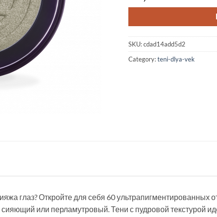
SKU:
cdad14add5d2
Category:
teni-dlya-vek
ияжа глаз? Откройте для себя 60 ультрапигментированных о
сияющий или перламутровый. Тени с пудровой текстурой ид