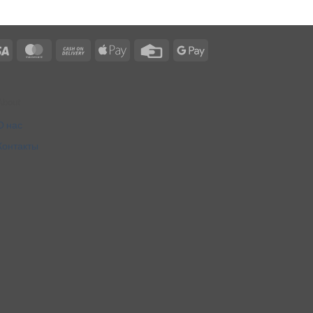
Visa
MasterCard
Cash
Apple
Credit
Google
On
Pay
Card
Pay
Delivery
About
О нас
Контакты