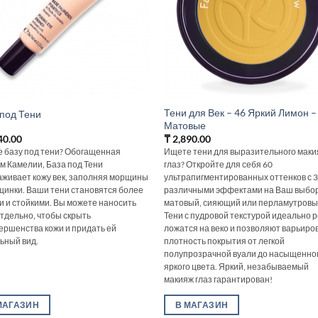
Тени для Век – 46 Яркий Лимон –
 под Тени
Матовые
40.00
₸
2,890.00
 базу под тени? Обогащенная
Ищете тени для выразительного мак
м Камелии‚ База под Тени
глаз? Откройте для себя 60
аживает кожу век‚ заполняя морщины
ультрапигментированных оттенков с 
щинки. Ваши тени становятся более
различными эффектами на Ваш выбор
и и стойкими. Вы можете наносить
матовый, сияющий или перламутровы
отдельно‚ чтобы скрыть
Тени с пудровой текстурой идеально 
ершенства кожи и придать ей
ложатся на веко и позволяют варьиро
ьный вид.
плотность покрытия от легкой
полупрозрачной вуали до насыщенно
яркого цвета. Яркий, незабываемый
макияж глаз гарантирован!
МАГАЗИН
В МАГАЗИН