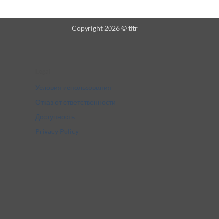
Copyright 2026 ©
titr
Legal
Условия использования
Отказ от ответственности
Доступность
Privacy Policy