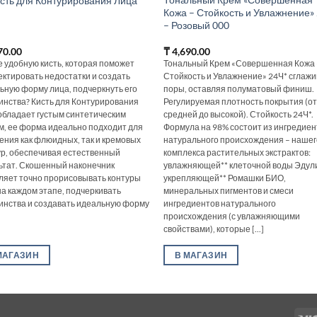
исть для Контурирования Лица
Кожа – Стойкость и Увлажнение»
– Розовый 000
70.00
₸
4,690.00
 удобную кисть, которая поможет
Тональный Крем «Совершенная Кожа 
ектировать недостатки и создать
Стойкость и Увлажнение» 24Ч* сглаж
ьную форму лица, подчеркнуть его
поры, оставляя полуматовый финиш.
инства? Кисть для Контурирования
Регулируемая плотность покрытия (о
обладает густым синтетическим
средней до высокой). Стойкость 24Ч*.
м, ее форма идеально подходит для
Формула на 98% состоит из ингредиен
ения как флюидных, так и кремовых
натурального происхождения – нашег
ур, обеспечивая естественный
комплекса растительных экстрактов:
ьтат. Скошенный наконечник
увлажняющей** клеточной воды Эдул
ляет точно прорисовывать контуры
укрепляющей** Ромашки БИО,
на каждом этапе, подчеркивать
минеральных пигментов и смеси
инства и создавать идеальную форму
ингредиентов натурального
происхождения (с увлажняющими
свойствами), которые [...]
МАГАЗИН
В МАГАЗИН