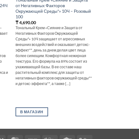
 24Ч
от Негативных Факторов
Окружающей Среды*» 10Ч – Розовый
100
₸
4,690.00
–
Тональный Крем «Сияние и Защита от
ивает
Негативных Факторов Окружающей
Среды*» 10Ч защищает от агрессивных
т
внешних воздействий и оказывает детокс-
эффект**, день за днем делая цвет лица
тов
более сияющим. Комфортная нежирная
о
текстура. Его формула на 89% состоит из
ухаживающей базы. В ее составе наш
иса и
растительный комплекс для защиты от
негативных факторов окружающей среды**
и детокс-эффекта**, а также [...]
В МАГАЗИН