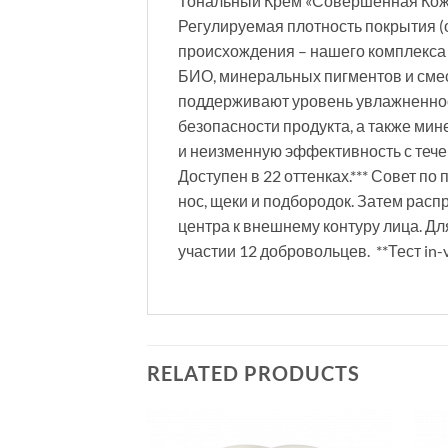
Тональный Крем «Совершенная Кожа
Регулируемая плотность покрытия (о
происхождения – нашего комплекса
БИО, минеральных пигментов и сме
поддерживают уровень увлажненнос
безопасности продукта, а также ми
и неизменную эффективность с тече
Доступен в 22 оттенках.*** Совет п
нос, щеки и подбородок. Затем рас
центра к внешнему контуру лица. Дл
участии 12 добровольцев. **Тест in-
RELATED PRODUCTS