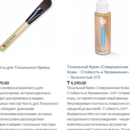
Тональный Крем «Совершенная
исть для Тонального Крема
Кожа – Стойкость и Увлажнение»
– Золотистый 275
70.00
₸
4,290.00
 универсальную кисть для
Тональный Крем «Совершенная Кожа 
ьного крема, которая идеально
Стойкость и Увлажнение» 24Ч* сглаж
дит для кремовых и жидких
поры, оставляя полуматовый финиш.
ьных текстур? Кисть для Тонального
Регулируемая плотность покрытия (о
 обладает длинными
средней до высокой). Стойкость 24Ч*.
тическими ворсинками, которые
Формула на 98% состоит из ингредиен
речно ровно распределяют
натурального происхождения – нашег
вые и жидкие тональные текстуры.
комплекса растительных экстрактов:
 позволяет создавать максимально
увлажняющей** клеточной воды Эдул