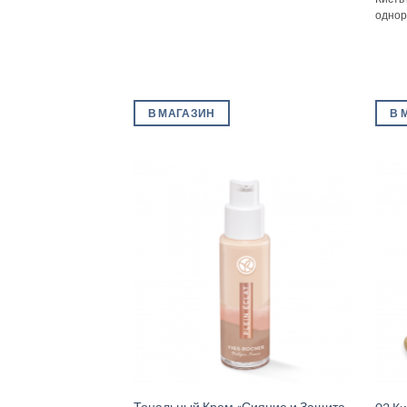
однор
В МАГАЗИН
В 
Тональный Крем «Сияние и Защита