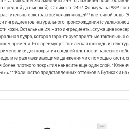
 – Стойкость и Увлажнение» 24Ч* сглаживает поры, остав
т средней до высокой). Стойкость 24Ч*. Формула на 98% сос
 растительных экстрактов: увлажняющей** клеточной воды 
си ингредиентов натурального происхождения (с увлажняющ
ти кожи. Остальные 2% – это ингредиенты, служащие консе
неральная пудра, которая гарантирует приятные тактильные
нием времени. Его преимущества: легкая флюидная текстур
о применению: для покрытия средней плотности нанесите неб
пределите разглаживающими движениями с помощью кисти, сп
я более плотного покрытия нанесите еще один слой. * Клин
vitro. ***Количество представленных оттенков в Бутиках и на