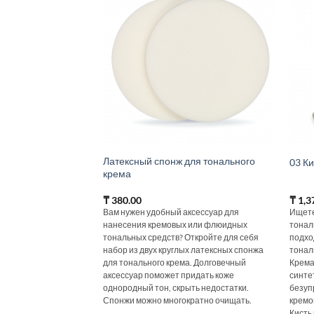
Латексный спонж для тонального
03 К
крема
₸
380.00
₸
1,3
Вам нужен удобный аксессуар для
Ищете
нанесения кремовых или флюидных
тонал
тональных средств? Откройте для себя
подхо
набор из двух круглых латексных спонжа
тонал
для тонального крема. Долговечный
Крема
аксессуар поможет придать коже
синте
однородный тон, скрыть недостатки.
безуп
Спонжи можно многократно очищать.
кремо
Кисть