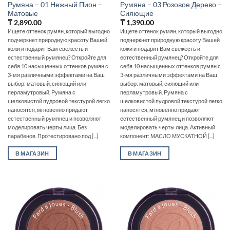
Румяна – 01 Нежный Пион –
Румяна – 03 Розовое Дерево –
Матовые
Сияющие
₸
2,890.00
₸
1,390.00
Ищете оттенок румян, который выгодно
Ищете оттенок румян, который выгодно
подчеркнет природную красоту Вашей
подчеркнет природную красоту Вашей
кожи и подарит Вам свежесть и
кожи и подарит Вам свежесть и
естественный румянец? Откройте для
естественный румянец? Откройте для
себя 10 насыщенных оттенков румян с
себя 10 насыщенных оттенков румян с
3-мя различными эффектами на Ваш
3-мя различными эффектами на Ваш
выбор: матовый, сияющий или
выбор: матовый, сияющий или
перламутровый. Румяна с
перламутровый. Румяна с
шелковистой пудровой текстурой легко
шелковистой пудровой текстурой легко
наносятся, мгновенно придают
наносятся, мгновенно придают
естественный румянец и позволяют
естественный румянец и позволяют
моделировать черты лица. Без
моделировать черты лица. Активный
парабенов. Протестировано под [...]
компонент: МАСЛО МУСКАТНОЙ [...]
В МАГАЗИН
В МАГАЗИН