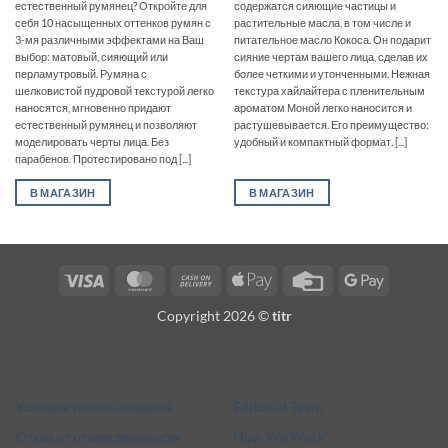
естественный румянец? Откройте для
содержатся сияющие частицы и
себя 10 насыщенных оттенков румян с
растительные масла, в том числе и
3-мя различными эффектами на Ваш
питательное масло Кокоса. Он подарит
выбор: матовый, сияющий или
сияние чертам вашего лица, сделав их
перламутровый. Румяна с
более четкими и утонченными. Нежная
шелковистой пудровой текстурой легко
текстура хайлайтера с пленительным
наносятся, мгновенно придают
ароматом Моной легко наносится и
естественный румянец и позволяют
растушевывается. Его преимущество:
моделировать черты лица. Без
удобный и компактный формат. [...]
парабенов. Протестировано под [...]
В МАГАЗИН
В МАГАЗИН
Visa
MasterCard
Cash
Apple
Credit
Google
On
Pay
Card
Pay
Copyright 2026 ©
titr
Delivery
Legal
More
Условия использования
Editorial Team
Отказ от ответственности
How We Work