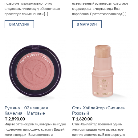
позволяет максимально точно
естественный румянец и позволяют
следовать линии скул‚ обеспечивая
моделировать черты лица. Без
простоту в применении и [...]
парабенов. Протестировано под [...]
В МАГАЗИН
В МАГАЗИН
Румяна – 02 изящная
Стик-Хайлайтер «Сияние»
Камелия – Матовые
Розовый
₸
2,890.00
₸
1,620.00
Ищете оттенок румян, который выгодно
Стик-Хайлайтер позволит одним
подчеркнет природную красоту Вашей
жестом придать коже деликатное
кожи и подарит Вам свежесть и
сияние и свежесть. В его формуле