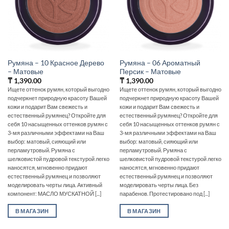
Румяна – 10 Красное Дерево
Румяна – 06 Ароматный
– Матовые
Персик – Матовые
₸
1,390.00
₸
1,390.00
Ищете оттенок румян, который выгодно
Ищете оттенок румян, который выгодно
подчеркнет природную красоту Вашей
подчеркнет природную красоту Вашей
кожи и подарит Вам свежесть и
кожи и подарит Вам свежесть и
естественный румянец? Откройте для
естественный румянец? Откройте для
себя 10 насыщенных оттенков румян с
себя 10 насыщенных оттенков румян с
3-мя различными эффектами на Ваш
3-мя различными эффектами на Ваш
выбор: матовый, сияющий или
выбор: матовый, сияющий или
перламутровый. Румяна с
перламутровый. Румяна с
шелковистой пудровой текстурой легко
шелковистой пудровой текстурой легко
наносятся, мгновенно придают
наносятся, мгновенно придают
естественный румянец и позволяют
естественный румянец и позволяют
моделировать черты лица. Активный
моделировать черты лица. Без
компонент: МАСЛО МУСКАТНОЙ [...]
парабенов. Протестировано под [...]
В МАГАЗИН
В МАГАЗИН