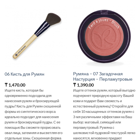
Румяна – 07 Загадочная
06 Кисть для Румян
Настурция – Перламутровые
₸
1,470.00
₸
1,390.00
Ищете кисть, которая бы
Ищете оттенок румян, который выгодно
одновременно подходила для
подчеркнет природную красоту Вашей
нанесения румян и бронзирующей
кожи и подарит Вам свежесть и
пудры? Кисть для Румян скошенной
естественный румянец? Откройте для
формы из синтетического ворса
себя 10 насыщенных оттенков румян с
идеально подходит для нанесения
3-мя различными эффектами на Ваш
румян и бронзирующей пудры. С ее
выбор: матовый, сияющий или
помощью Вы сможете прорисовать
перламутровый. Румяна с
овал лица‚ затемняя и высветляя его
шелковистой пудровой текстурой легко
отдельные зоны. Скошенная форма
наносятся, мгновенно придают