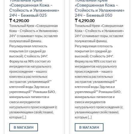
«Совершенная Кожа –
«Совершенная Кожа –
Стойкость и Увлажнение»
Стойкость и Увлажнение»
24Ч – Бежевый 025
24Ч – Бежевый 050
₸
4,290.00
₸
4,290.00
Тональный Крем «Совершенная
Тональный Крем «Совершенная
Кожа – Стойкость и Увлажнение»
Кожа – Стойкость и Увлажнение»
24Ч* сглаживает поры, оставляя
24Ч* сглаживает поры, оставляя
полуматовый финиш.
полуматовый финиш.
Регулируемая плотность
Регулируемая плотность
покрытия (от средней до
покрытия (от средней до
высокой). Стойкость 24Ч*.
высокой). Стойкость 24Ч*.
Формула на 98% состоит из
Формула на 98% состоит из
ингредиентов натурального
ингредиентов натурального
происхождения – нашего
происхождения – нашего
комплекса растительных
комплекса растительных
экстрактов: увлажняющей**
экстрактов: увлажняющей**
клеточной воды Эдулиса и
клеточной воды Эдулиса и
укрепляющей** Ромашки БИО,
укрепляющей** Ромашки БИО,
минеральных пигментов и
минеральных пигментов и
смеси ингредиентов
смеси ингредиентов
натурального происхождения (с
натурального происхождения (с
увлажняющими свойствами),
увлажняющими свойствами),
которые [...]
которые [...]
В МАГАЗИН
В МАГАЗИН