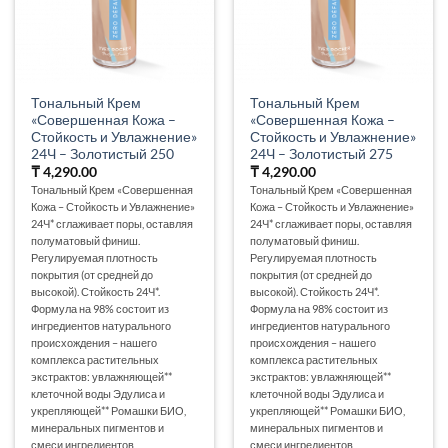
Тональный Крем
Тональный Крем
«Совершенная Кожа –
«Совершенная Кожа –
Стойкость и Увлажнение»
Стойкость и Увлажнение»
24Ч – Золотистый 250
24Ч – Золотистый 275
₸
4,290.00
₸
4,290.00
Тональный Крем «Совершенная
Тональный Крем «Совершенная
Кожа – Стойкость и Увлажнение»
Кожа – Стойкость и Увлажнение»
24Ч* сглаживает поры, оставляя
24Ч* сглаживает поры, оставляя
полуматовый финиш.
полуматовый финиш.
Регулируемая плотность
Регулируемая плотность
покрытия (от средней до
покрытия (от средней до
высокой). Стойкость 24Ч*.
высокой). Стойкость 24Ч*.
Формула на 98% состоит из
Формула на 98% состоит из
ингредиентов натурального
ингредиентов натурального
происхождения – нашего
происхождения – нашего
комплекса растительных
комплекса растительных
экстрактов: увлажняющей**
экстрактов: увлажняющей**
клеточной воды Эдулиса и
клеточной воды Эдулиса и
укрепляющей** Ромашки БИО,
укрепляющей** Ромашки БИО,
минеральных пигментов и
минеральных пигментов и
смеси ингредиентов
смеси ингредиентов