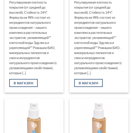
Регулируемая плотность
Регулируемая плотность
покрытия (от средней до
покрытия (от средней до
высокой). Стойкость 24Ч*.
высокой). Стойкость 24Ч*.
Формула на 98% состоит из
Формула на 98% состоит из
ингредиентов натурального
ингредиентов натурального
происхождения – нашего
происхождения – нашего
комплекса растительных
комплекса растительных
экстрактов: увлажняющей**
экстрактов: увлажняющей**
клеточной воды Эдулиса и
клеточной воды Эдулиса и
укрепляющей** Ромашки БИО,
укрепляющей** Ромашки БИО,
минеральных пигментов и
минеральных пигментов и
смеси ингредиентов
смеси ингредиентов
натурального происхождения (с
натурального происхождения (с
увлажняющими свойствами),
увлажняющими свойствами),
которые [...]
которые [...]
В МАГАЗИН
В МАГАЗИН