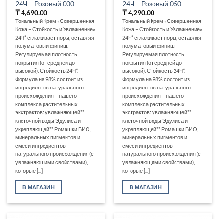
24Ч – Розовый 000
24Ч – Розовый 050
₸
4,690.00
₸
4,290.00
Тональный Крем «Совершенная
Тональный Крем «Совершенная
Кожа – Стойкость и Увлажнение»
Кожа – Стойкость и Увлажнение»
24Ч* сглаживает поры, оставляя
24Ч* сглаживает поры, оставляя
полуматовый финиш.
полуматовый финиш.
Регулируемая плотность
Регулируемая плотность
покрытия (от средней до
покрытия (от средней до
высокой). Стойкость 24Ч*.
высокой). Стойкость 24Ч*.
Формула на 98% состоит из
Формула на 98% состоит из
ингредиентов натурального
ингредиентов натурального
происхождения – нашего
происхождения – нашего
комплекса растительных
комплекса растительных
экстрактов: увлажняющей**
экстрактов: увлажняющей**
клеточной воды Эдулиса и
клеточной воды Эдулиса и
укрепляющей** Ромашки БИО,
укрепляющей** Ромашки БИО,
минеральных пигментов и
минеральных пигментов и
смеси ингредиентов
смеси ингредиентов
натурального происхождения (с
натурального происхождения (с
увлажняющими свойствами),
увлажняющими свойствами),
которые [...]
которые [...]
В МАГАЗИН
В МАГАЗИН