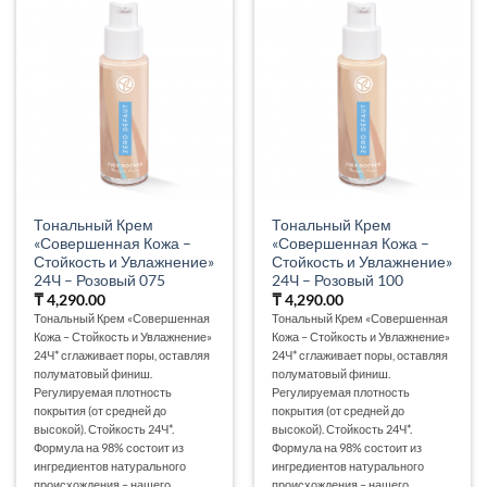
Тональный Крем
Тональный Крем
«Совершенная Кожа –
«Совершенная Кожа –
Стойкость и Увлажнение»
Стойкость и Увлажнение»
24Ч – Розовый 075
24Ч – Розовый 100
₸
4,290.00
₸
4,290.00
Тональный Крем «Совершенная
Тональный Крем «Совершенная
Кожа – Стойкость и Увлажнение»
Кожа – Стойкость и Увлажнение»
24Ч* сглаживает поры, оставляя
24Ч* сглаживает поры, оставляя
полуматовый финиш.
полуматовый финиш.
Регулируемая плотность
Регулируемая плотность
покрытия (от средней до
покрытия (от средней до
высокой). Стойкость 24Ч*.
высокой). Стойкость 24Ч*.
Формула на 98% состоит из
Формула на 98% состоит из
ингредиентов натурального
ингредиентов натурального
происхождения – нашего
происхождения – нашего