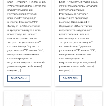
Кожа – Стойкость и Увлажнение»
Кожа – Стойкость и Увлажнение»
24Ч* сглаживает поры, оставляя
24Ч* сглаживает поры, оставляя
полуматовый финиш.
полуматовый финиш.
Регулируемая плотность
Регулируемая плотность
покрытия (от средней до
покрытия (от средней до
высокой). Стойкость 24Ч*.
высокой). Стойкость 24Ч*.
Формула на 98% состоит из
Формула на 98% состоит из
ингредиентов натурального
ингредиентов натурального
происхождения – нашего
происхождения – нашего
комплекса растительных
комплекса растительных
экстрактов: увлажняющей**
экстрактов: увлажняющей**
клеточной воды Эдулиса и
клеточной воды Эдулиса и
укрепляющей** Ромашки БИО,
укрепляющей** Ромашки БИО,
минеральных пигментов и
минеральных пигментов и
смеси ингредиентов
смеси ингредиентов
натурального происхождения (с
натурального происхождения (с
увлажняющими свойствами),
увлажняющими свойствами),
которые [...]
которые [...]
В МАГАЗИН
В МАГАЗИН