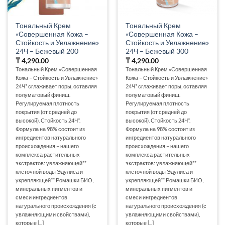
Тональный Крем
Тональный Крем
«Совершенная Кожа –
«Совершенная Кожа –
Стойкость и Увлажнение»
Стойкость и Увлажнение»
24Ч – Бежевый 200
24Ч – Бежевый 300
₸
4,290.00
₸
4,290.00
Тональный Крем «Совершенная
Тональный Крем «Совершенная
Кожа – Стойкость и Увлажнение»
Кожа – Стойкость и Увлажнение»
24Ч* сглаживает поры, оставляя
24Ч* сглаживает поры, оставляя
полуматовый финиш.
полуматовый финиш.
Регулируемая плотность
Регулируемая плотность
покрытия (от средней до
покрытия (от средней до
высокой). Стойкость 24Ч*.
высокой). Стойкость 24Ч*.
Формула на 98% состоит из
Формула на 98% состоит из
ингредиентов натурального
ингредиентов натурального
происхождения – нашего
происхождения – нашего
комплекса растительных
комплекса растительных
экстрактов: увлажняющей**
экстрактов: увлажняющей**
клеточной воды Эдулиса и
клеточной воды Эдулиса и
укрепляющей** Ромашки БИО,
укрепляющей** Ромашки БИО,
минеральных пигментов и
минеральных пигментов и
смеси ингредиентов
смеси ингредиентов
натурального происхождения (с
натурального происхождения (с
увлажняющими свойствами),
увлажняющими свойствами),
которые [...]
которые [...]