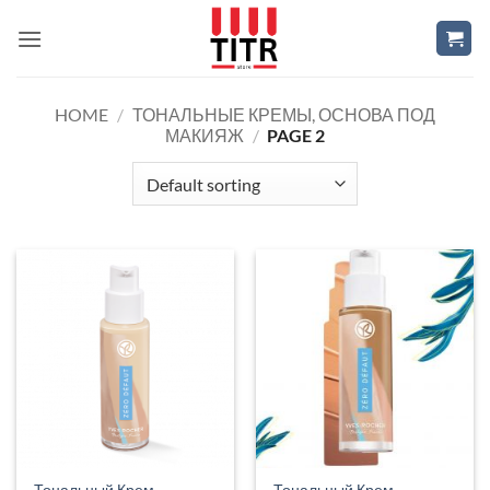
Skip
to
content
HOME
/
ТОНАЛЬНЫЕ КРЕМЫ, ОСНОВА ПОД
МАКИЯЖ
/
PAGE 2
Тональный Крем
Тональный Крем