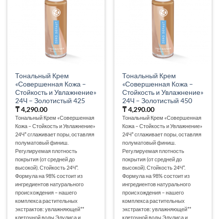
Тональный Крем
Тональный Крем
«Совершенная Кожа –
«Совершенная Кожа –
Стойкость и Увлажнение»
Стойкость и Увлажнение»
24Ч – Золотистый 425
24Ч – Золотистый 450
₸
4,290.00
₸
4,290.00
Тональный Крем «Совершенная
Тональный Крем «Совершенная
Кожа – Стойкость и Увлажнение»
Кожа – Стойкость и Увлажнение»
24Ч* сглаживает поры, оставляя
24Ч* сглаживает поры, оставляя
полуматовый финиш.
полуматовый финиш.
Регулируемая плотность
Регулируемая плотность
покрытия (от средней до
покрытия (от средней до
высокой). Стойкость 24Ч*.
высокой). Стойкость 24Ч*.
Формула на 98% состоит из
Формула на 98% состоит из
ингредиентов натурального
ингредиентов натурального
происхождения – нашего
происхождения – нашего
комплекса растительных
комплекса растительных
экстрактов: увлажняющей**
экстрактов: увлажняющей**
клеточной воды Эдулиса и
клеточной воды Эдулиса и