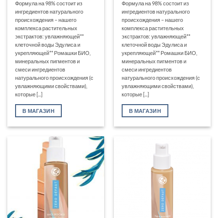
Формула на 98% состоит из
Формула на 98% состоит из
ингредиентов натурального
ингредиентов натурального
происхождения – нашего
происхождения – нашего
комплекса растительных
комплекса растительных
экстрактов: увлажняющей**
экстрактов: увлажняющей**
клеточной воды Эдулиса и
клеточной воды Эдулиса и
укрепляющей** Ромашки БИО,
укрепляющей** Ромашки БИО,
минеральных пигментов и
минеральных пигментов и
смеси ингредиентов
смеси ингредиентов
натурального происхождения (с
натурального происхождения (с
увлажняющими свойствами),
увлажняющими свойствами),
которые [...]
которые [...]
В МАГАЗИН
В МАГАЗИН