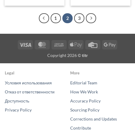
1
2
3
Visa
MasterCard
Cash
Apple
Credit
Google
On
Pay
Card
Pay
Copyright 2026 ©
titr
Delivery
Legal
More
Условия использования
Editorial Team
Отказ от ответственности
How We Work
Доступность
Accuracy Policy
Privacy Policy
Sourcing Policy
Corrections and Updates
Contribute