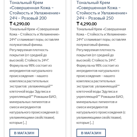
Тональный Крем
Тональный Крем
«Совершенная Кожа –
«Совершенная Кожа –
Стойкость и Увлажнение»
Стойкость и Увлажнение»
24Ч – Розовый 200
24Ч – Розовый 250
₸
4,290.00
₸
4,290.00
Тональный Крем «Совершенная
Тональный Крем «Совершенная
Кожа – Стойкость и Увлажнение»
Кожа – Стойкость и Увлажнение»
24Ч* сглаживает поры, оставляя
24Ч* сглаживает поры, оставляя
полуматовый финиш.
полуматовый финиш.
Регулируемая плотность
Регулируемая плотность
покрытия (от средней до
покрытия (от средней до
высокой). Стойкость 24Ч*.
высокой). Стойкость 24Ч*.
Формула на 98% состоит из
Формула на 98% состоит из
ингредиентов натурального
ингредиентов натурального
происхождения – нашего
происхождения – нашего
комплекса растительных
комплекса растительных
экстрактов: увлажняющей**
экстрактов: увлажняющей**
клеточной воды Эдулиса и
клеточной воды Эдулиса и
укрепляющей** Ромашки БИО,
укрепляющей** Ромашки БИО,
минеральных пигментов и
минеральных пигментов и
смеси ингредиентов
смеси ингредиентов
натурального происхождения (с
натурального происхождения (с
увлажняющими свойствами),
увлажняющими свойствами),
которые [...]
которые [...]
В МАГАЗИН
В МАГАЗИН