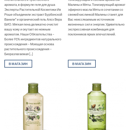
аромата, в формуле геля для душа
Малины и Мяты. Тонизирующий аромат
Эксперты Растительной Косметики Ив
эфирного масла Мяты в сочетании со
Роше объединили экстракт Бурбонской
свежей кислинкой Малины станет для
Ванили* и органический гель Алоэ Вера
Вас неиссякаемым источником
БИО. Мягкая пена деликатно очистит
жизненных сил и энергии. Удивительно
вашу кожу и окутает ее нежным
экспрессивная комбинация для
ароматом. Наши Обязательства –
поклонников ярких впечатлений.
Более 91% ингредиентов натурального
происхождения – Моющая основа
растительного происхождения –
Биоразлагаемая [...]
В МАГАЗИН
В МАГАЗИН