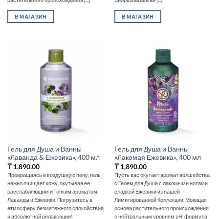
В МАГАЗИН
В МАГАЗИН
Гель для Душа и Ванны
Гель для Душа и Ванны
«Лаванда & Ежевика», 400 мл
«Лакомая Ежевика», 400 мл
₸
1,890.00
₸
1,890.00
Превращаясь в воздушную пену, гель
Пусть вас окутает аромат волшебства
нежно очищает кожу, окутывая ее
с Гелем для Душа с лакомыми нотами
расслабляющим и тонким ароматом
сладкой Ежевики из нашей
Лаванды и Ежевики. Погрузитесь в
Лимитированной Коллекции. Моющая
атмосферу безмятежного спокойствия
основа растительного происхождения
и абсолютной релаксации!
с нейтральным уровнем pH, формула