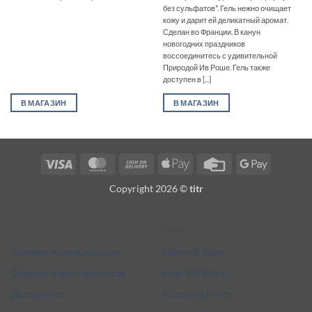
без сульфатов*. Гель нежно очищает
кожу и дарит ей деликатный аромат.
Сделан во Франции. В канун
новогодних праздников
воссоединитесь с удивительной
Природой Ив Роше. Гель также
доступен в [...]
В МАГАЗИН
В МАГАЗИН
Visa
MasterCard
Cash
Apple
Credit
Google
On
Pay
Card
Pay
Copyright 2026 ©
titr
Delivery
Legal
More
Условия использования
Editorial Team
Отказ от ответственности
How We Work
Доступность
Accuracy Policy