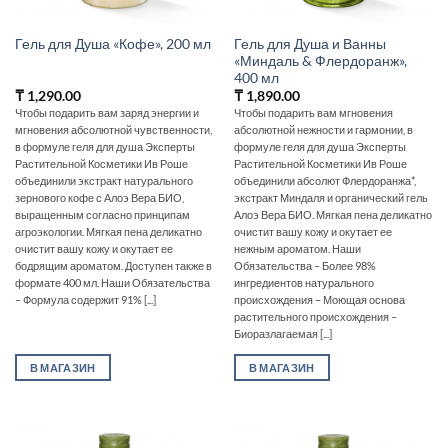
Гель для Душа и Ванны
Гель для Душа «Кофе», 200 мл
«Миндаль & Флердоранж»,
400 мл
₸
1,290.00
₸
1,890.00
Чтобы подарить вам заряд энергии и
Чтобы подарить вам мгновения
мгновения абсолютной чувственности,
абсолютной нежности и гармонии, в
в формуле геля для душа Эксперты
формуле геля для душа Эксперты
Растительной Косметики Ив Роше
Растительной Косметики Ив Роше
объединили экстракт натурального
объединили абсолют Флердоранжа*,
зернового кофе с Алоэ Вера БИО,
экстракт Миндаля и органический гель
выращенным согласно принципам
Алоэ Вера БИО. Мягкая пена деликатно
агроэкологии. Мягкая пена деликатно
очистит вашу кожу и окутает ее
очистит вашу кожу и окутает ее
нежным ароматом. Наши
бодрящим ароматом. Доступен также в
Обязательства – Более 98%
формате 400 мл. Наши Обязательства
ингредиентов натурального
– Формула содержит 91% [...]
происхождения – Моющая основа
растительного происхождения –
Биоразлагаемая [...]
В МАГАЗИН
В МАГАЗИН