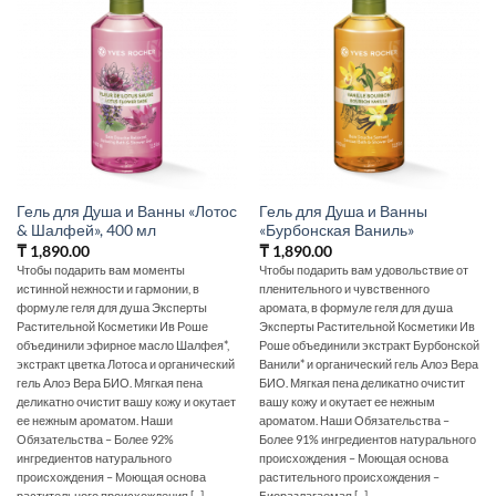
Гель для Душа и Ванны «Лотос
Гель для Душа и Ванны
& Шалфей», 400 мл
«Бурбонская Ваниль»
₸
1,890.00
₸
1,890.00
Чтобы подарить вам моменты
Чтобы подарить вам удовольствие от
истинной нежности и гармонии, в
пленительного и чувственного
формуле геля для душа Эксперты
аромата, в формуле геля для душа
Растительной Косметики Ив Роше
Эксперты Растительной Косметики Ив
объединили эфирное масло Шалфея*,
Роше объединили экстракт Бурбонской
экстракт цветка Лотоса и органический
Ванили* и органический гель Алоэ Вера
гель Алоэ Вера БИО. Мягкая пена
БИО. Мягкая пена деликатно очистит
деликатно очистит вашу кожу и окутает
вашу кожу и окутает ее нежным
ее нежным ароматом. Наши
ароматом. Наши Обязательства –
Обязательства – Более 92%
Более 91% ингредиентов натурального
ингредиентов натурального
происхождения – Моющая основа
происхождения – Моющая основа
растительного происхождения –
растительного происхождения [...]
Биоразлагаемая [...]