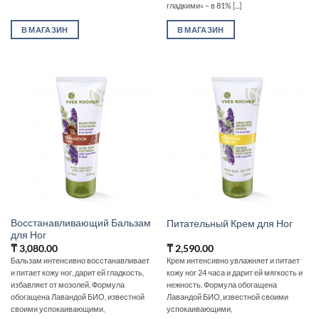
гладкими» – в 81% [...]
В МАГАЗИН
В МАГАЗИН
Восстанавливающий Бальзам
Питательный Крем для Ног
для Ног
₸
3,080.00
₸
2,590.00
Бальзам интенсивно восстанавливает
Крем интенсивно увлажняет и питает
и питает кожу ног, дарит ей гладкость,
кожу ног 24 часа и дарит ей мягкость и
избавляет от мозолей. Формула
нежность. Формула обогащена
обогащена Лавандой БИО, известной
Лавандой БИО, известной своими
своими успокаивающими,
успокаивающими,