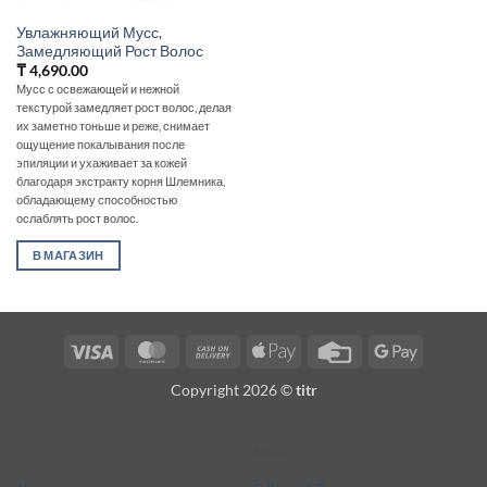
Увлажняющий Мусс,
Замедляющий Рост Волос
₸
4,690.00
Мусс с освежающей и нежной
текстурой замедляет рост волос, делая
их заметно тоньше и реже, снимает
ощущение покалывания после
эпиляции и ухаживает за кожей
благодаря экстракту корня Шлемника,
обладающему способностью
ослаблять рост волос.
В МАГАЗИН
Visa
MasterCard
Cash
Apple
Credit
Google
On
Pay
Card
Pay
Copyright 2026 ©
titr
Delivery
Legal
More