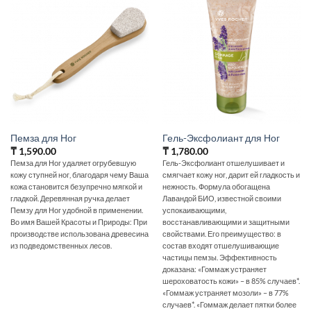
Пемза для Ног
Гель-Эксфолиант для Ног
₸
1,590.00
₸
1,780.00
Пемза для Ног удаляет огрубевшую
Гель-Эксфолиант отшелушивает и
кожу ступней ног, благодаря чему Ваша
смягчает кожу ног, дарит ей гладкость и
кожа становится безупречно мягкой и
нежность. Формула обогащена
гладкой. Деревянная ручка делает
Лавандой БИО, известной своими
Пемзу для Ног удобной в применении.
успокаивающими,
Во имя Вашей Красоты и Природы: При
восстанавливающими и защитными
производстве использована древесина
свойствами. Его преимущество: в
из подведомственных лесов.
состав входят отшелушивающие
частицы пемзы. Эффективность
доказана: «Гоммаж устраняет
шероховатость кожи» – в 85% случаев*.
«Гоммаж устраняет мозоли» – в 77%
случаев*. «Гоммаж делает пятки более