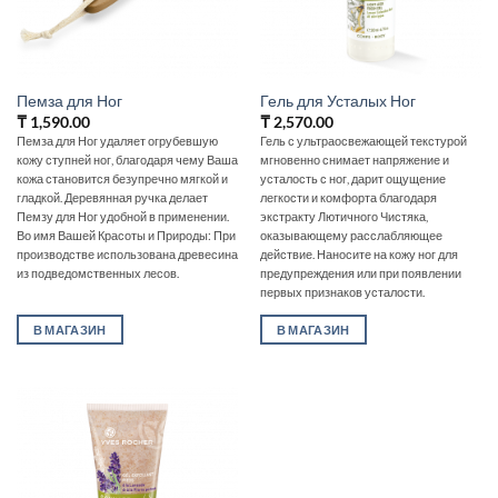
Пемза для Ног
Гель для Усталых Ног
₸
1,590.00
₸
2,570.00
Пемза для Ног удаляет огрубевшую
Гель с ультраосвежающей текстурой
кожу ступней ног, благодаря чему Ваша
мгновенно снимает напряжение и
кожа становится безупречно мягкой и
усталость с ног, дарит ощущение
гладкой. Деревянная ручка делает
легкости и комфорта благодаря
Пемзу для Ног удобной в применении.
экстракту Лютичного Чистяка,
Во имя Вашей Красоты и Природы: При
оказывающему расслабляющее
производстве использована древесина
действие. Наносите на кожу ног для
из подведомственных лесов.
предупреждения или при появлении
первых признаков усталости.
В МАГАЗИН
В МАГАЗИН