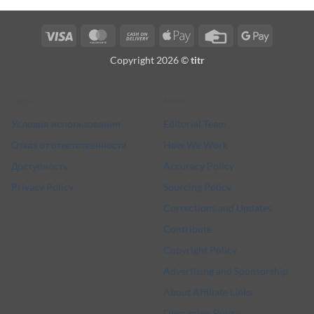
Visa
MasterCard
Cash
Apple
Credit
Google
On
Pay
Card
Pay
Copyright 2026 ©
titr
Delivery
Legal
More
Условия использования
Editorial Team
Отказ от ответственности
How We Work
Доступность
Accuracy Policy
Privacy Policy
Sourcing Policy
Corrections and Updates
Contribute
Copyright Policy
Advertising and Sponsorship
About Affiliate Links
Discussion Policy