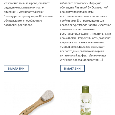
их заметно тоньше и реже, снимает
избавляет от мозолей. Формула
ощущение покалывания после
обогащена Лавандой БИО, известной
эпиляции и ухаживает за кожей
своими успокаивающими,
благодаря экстракту корня Шлемника,
восстанавливающими и защитными
обладающему способностью
свойствами. Его преимущество: в
ослаблять рост волос.
состав входит масло Карите, известное
своими исключительными
восстанавливающими и питательными
свойствами. Эффективность доказана:
шероховатость кожи значительно
уменьшается. Бальзам оказывает
превосходный разглаживающий и
питательный эффект. Увлажненная
24ч* кожа восстанавливается, [...]
В МАГАЗИН
В МАГАЗИН