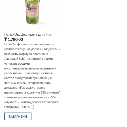
Гель-Эксфолиант для Ног
₸
1,780.00
Гель-Эксфолиант отшелушивает и
смягчает кожу ног, дарит ей гладкость и
нежность. Формула обогащена
Лавандой БИО, известной своими
успокаивающими,
восстанавливающими и защитными
свойствами. Его преимущество: в
состав входят отшелушивающие
частицы пемзы. Эффективность
доказана: «Гоммаж устраняет
шероховатость кожи» – в 85% случаев*.
«Гоммаж устраняет мозоли» – в 77%
случаев*. «Гоммаж делает пятки более
гладкими» – в 81% [...]
В МАГАЗИН