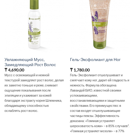
Увлажняющий Мусс,
Гель-Эксфолиант для Ног
Замедляющий Рост Волос
₸
4,690.00
₸
1,780.00
Мусс с освежающей и нежной
Гель-Эксфолиант отшелушивает и
текстурой замедляет рост волос, делая
смягчает кожу ног, дарит ей гладкость и
их заметно тоньше и реже, снимает
нежность. Формула обогащена
ощущение покалывания после
Лавандой БИО, известной своими
эпиляции и ухаживает за кожей
успокаивающими,
благодаря экстракту корня Шлемника,
восстанавливающими и защитными
обладающему способностью
свойствами. Его преимущество: в
ослаблять рост волос.
состав входят отшелушивающие
частицы пемзы. Эффективность
доказана: «Гоммаж устраняет
шероховатость кожи» – в 85% случаев*.
«Гоммаж устраняет мозоли» – в 77%