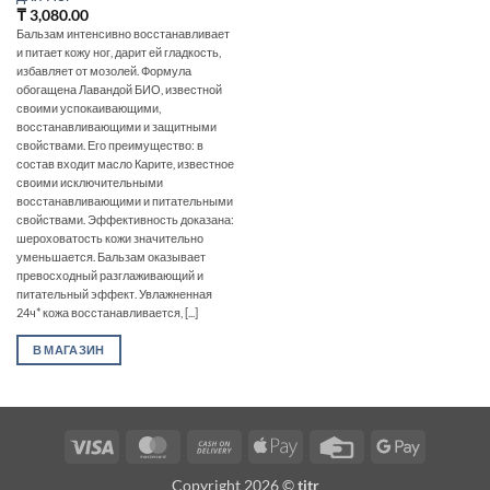
₸
3,080.00
Бальзам интенсивно восстанавливает
и питает кожу ног, дарит ей гладкость,
избавляет от мозолей. Формула
обогащена Лавандой БИО, известной
своими успокаивающими,
восстанавливающими и защитными
свойствами. Его преимущество: в
состав входит масло Карите, известное
своими исключительными
восстанавливающими и питательными
свойствами. Эффективность доказана:
шероховатость кожи значительно
уменьшается. Бальзам оказывает
превосходный разглаживающий и
питательный эффект. Увлажненная
24ч* кожа восстанавливается, [...]
В МАГАЗИН
Visa
MasterCard
Cash
Apple
Credit
Google
On
Pay
Card
Pay
Copyright 2026 ©
titr