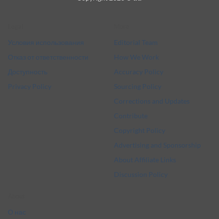
Delivery
Legal
More
Условия использования
Editorial Team
Отказ от ответственности
How We Work
Доступность
Accuracy Policy
Privacy Policy
Sourcing Policy
Corrections and Updates
Contribute
Copyright Policy
Advertising and Sponsorship
About Affiliate Links
Discussion Policy
About
О нас