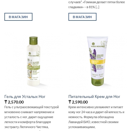
случаев*. «Гоммаж делает пятки более
гладкими» – в 81% [...]
В МАГАЗИН
В МАГАЗИН
Гель для Усталых Ног
Питательный Крем для Ног
₸
2,570.00
₸
2,590.00
Гель с ультраосвежающей текстурой
Крем интенсивно увлажняет и питает
мгновенно снимает напряжение и
кожу ног 24 часа и дарит ей мягкость и
усталость с ног, дарит ощущение
нежность. Формула обогащена
легкости и комфорта благодаря
Лавандой БИО, известной своими
экстракту Лютичного Чистяка,
успокаивающими,