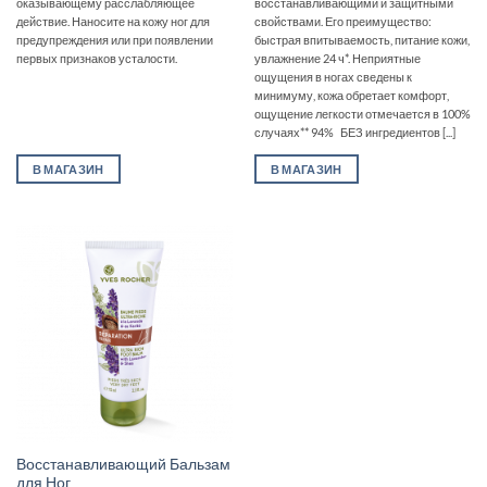
оказывающему расслабляющее
восстанавливающими и защитными
действие. Наносите на кожу ног для
свойствами. Его преимущество:
предупреждения или при появлении
быстрая впитываемость, питание кожи,
первых признаков усталости.
увлажнение 24 ч*. Неприятные
ощущения в ногах сведены к
минимуму, кожа обретает комфорт,
ощущение легкости отмечается в 100%
случаях** 94% БЕЗ ингредиентов [...]
В МАГАЗИН
В МАГАЗИН
Восстанавливающий Бальзам
для Ног