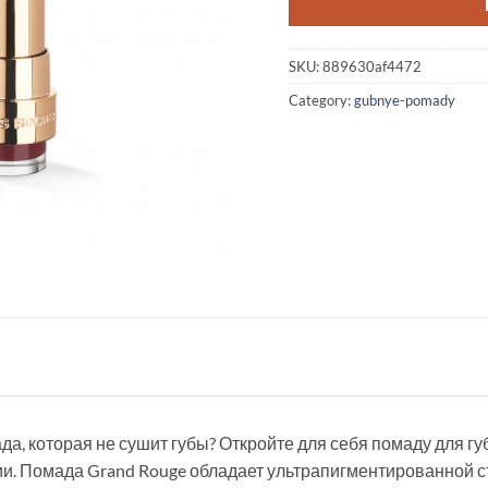
SKU:
889630af4472
Category:
gubnye-pomady
а, которая не сушит губы? Откройте для себя помаду для губ
и. Помада Grand Rouge обладает ультрапигментированной 