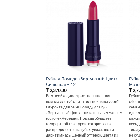
Губная Помада «Виртуозный Цвет» –
Губн
Cияющая – 12
Мато
₸
2,370.00
₸
2,7
Вам необходима яркая насыщенная
Губна
помада для губ с питательной текстурой?
обога
Откройте для себя Помаду для губ
семян
«Виртуозный Цвет» с питательным маслом
идеал
косточек Черешни. Помада обладает
макси
комфортной текстурой, которая легко
весь 
распределяется на губах, увлажняет и
текст
дарит им насыщенный оттенок. Цвета из
не су