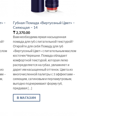
т» –
Губная Помада «Виртуозный Цвет» –
Cияющая – 14
₸
2,370.00
Вам необходима яркая насыщенная
ой?
помада для губ с питательной текстурой?
Откройте для себя Помаду для губ
аслом
«Виртуозный Цвет» с питательным маслом
косточек Черешни. Помада обладает
комфортной текстурой, которая легко
и
распределяется на губах, увлажняет и
 из
дарит им насыщенный оттенок. Цвета из
ми –
многочисленной палитры с 3 эффектами –
м,
сияющим, сатиновым и перламутровым,
выгодно подчеркивают форму губ,
придавая [...]
В МАГАЗИН