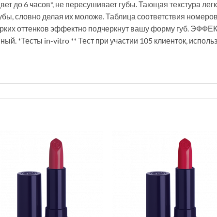
ет до 6 часов*, не пересушивает губы. Тающая текстура легк
убы, словно делая их моложе. Таблица соответствия номеро
 ярких оттенков эффектно подчеркнут вашу форму губ. Э
й. *Тесты in-vitro ** Тест при участии 105 клиенток, испол