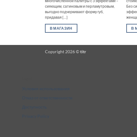
многочисленной палитры с 3 эффектами –
стойк
сияющим, сатиновым и перламутровым,
Без с
выгодно подчеркивают форму губ,
эффек
придавая [...]
женщин
В МАГАЗИН
В 
Copyright 2026 ©
titr
Legal
Условия использования
Отказ от ответственности
Доступность
Privacy Policy