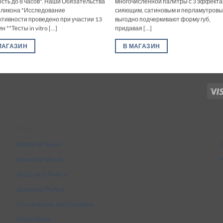
ость до 8 часов*. Наши Обязательства
многочисленной палитры с 3 эффекта
иликона *Исследование
сияющим, сатиновым и перламутровы
тивности проведено при участии 13
выгодно подчеркивают форму губ,
 **Тесты in vitro [...]
придавая [...]
МАГАЗИН
В МАГАЗИН
More
Editorial Team
How We Work
Accuracy Policy
Sourcing Policy
Corrections and Updates
Contribute