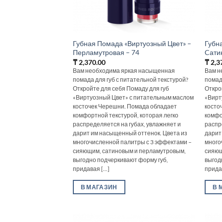
Губная Помада «Виртуозный Цвет» –
Губн
Перламутровая – 74
Cати
₸
2,370.00
₸
2,3
Вам необходима яркая насыщенная
Вам н
помада для губ с питательной текстурой?
помад
Откройте для себя Помаду для губ
Откро
«Виртуозный Цвет» с питательным маслом
«Вирт
косточек Черешни. Помада обладает
косто
комфортной текстурой, которая легко
комфо
распределяется на губах, увлажняет и
распр
дарит им насыщенный оттенок. Цвета из
дарит
многочисленной палитры с 3 эффектами –
много
сияющим, сатиновым и перламутровым,
сияющ
выгодно подчеркивают форму губ,
выгод
придавая [...]
придав
В МАГАЗИН
В 