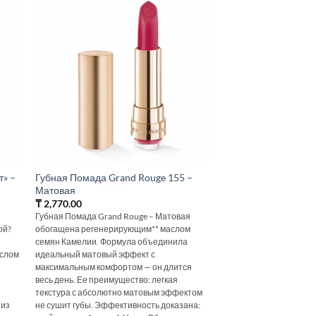
т» –
Губная Помада Grand Rouge 155 –
Матовая
₸
2,770.00
Губная Помада Grand Rouge – Матовая
ой?
обогащена регенерирующим** маслом
семян Камелии. Формула объединила
аслом
идеальный матовый эффект с
максимальным комфортом — он длится
весь день. Ее преимущество: легкая
и
текстура с абсолютно матовым эффектом
 из
не сушит губы. Эффективность доказана: