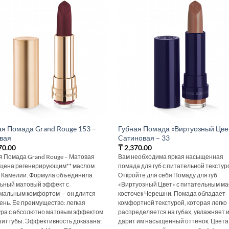
ая Помада Grand Rouge 153 –
Губная Помада «Виртуозный Цве
вая
Cатиновая – 33
70.00
₸
2,370.00
я Помада Grand Rouge – Матовая
Вам необходима яркая насыщенная
щена регенерирующим** маслом
помада для губ с питательной текстур
 Камелии. Формула объединила
Откройте для себя Помаду для губ
ьный матовый эффект с
«Виртуозный Цвет» с питательным м
мальным комфортом — он длится
косточек Черешни. Помада обладает
день. Ее преимущество: легкая
комфортной текстурой, которая легко
ура с абсолютно матовым эффектом
распределяется на губах, увлажняет 
шит губы. Эффективность доказана:
дарит им насыщенный оттенок. Цвета