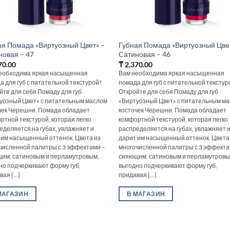
ая Помада «Виртуозный Цвет» –
Губная Помада «Виртуозный Цве
новая – 47
Cатиновая – 46
70.00
₸
2,370.00
еобходима яркая насыщенная
Вам необходима яркая насыщенная
а для губ с питательной текстурой?
помада для губ с питательной текстур
йте для себя Помаду для губ
Откройте для себя Помаду для губ
уозный Цвет» с питательным маслом
«Виртуозный Цвет» с питательным м
чек Черешни. Помада обладает
косточек Черешни. Помада обладает
ртной текстурой, которая легко
комфортной текстурой, которая легко
еделяется на губах, увлажняет и
распределяется на губах, увлажняет 
 им насыщенный оттенок. Цвета из
дарит им насыщенный оттенок. Цвета
численной палитры с 3 эффектами –
многочисленной палитры с 3 эффекта
им, сатиновым и перламутровым,
сияющим, сатиновым и перламутровы
но подчеркивают форму губ,
выгодно подчеркивают форму губ,
ая [...]
придавая [...]
МАГАЗИН
В МАГАЗИН