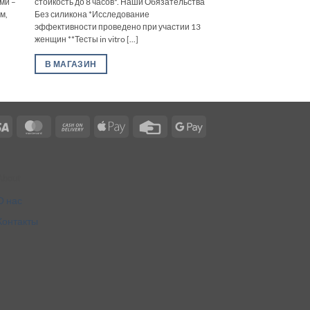
ми –
стойкость до 8 часов*. Наши Обязательства
м,
Без силикона *Исследование
эффективности проведено при участии 13
женщин **Тесты in vitro [...]
В МАГАЗИН
Visa
MasterCard
Cash
Apple
Credit
Google
On
Pay
Card
Pay
Delivery
About
О нас
Контакты