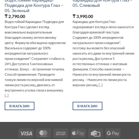
Водостойкий Карандаш-
Карандаш для Контура Глаз –
Подводка для Контура Глаз –
05. Сливовый
05. Зеленый
₸
2,790.00
₸
3,990.00
Водостойкий Карандаш-Подводка для
Карандаш для Контура Глаз
Контура Глаз сделает взгляд
подчеркивает взгляд и легко наносится
максимально выразительным
благодаря кремовой текстуре.
благодаря своему интенсивному
Содержит до 100% ингредиентов
цвету. Формула обогащена гидролатом
натурального происхождения*,
Василька и содержит до 100%
поэтому вы можете без опасений
ингредиентов натурального
наносить его даже по внутренней линии
происхождения*. Сохраняет стойкость
роста ресниц. Доступен в 5
24Ч. Доступен в 5 интенсивных
естественных оттенках с матовым
оттенках. Бонус – встроенная точилка.
финишем. Способы нанесения: –
Способ применения: Проведите
Нанесите по внутренней линии роста
тонкую линию по верхней или нижней
ресниц. – Нанесите по линии роста
линии роста ресниц, двигаясь от
верхних ресниц, [...]
внутреннего уголка глаза к внешнему.
[...]
В МАГАЗИН
В МАГАЗИН
Visa
MasterCard
Cash
Apple
Credit
Google