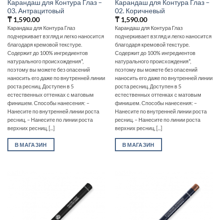
Карандаш для Контура Глаз –
Карандаш для Контура Глаз –
03. Антрацитовый
02. Коричневый
₸
1,590.00
₸
1,590.00
Карандаш для Контура Глаз
Карандаш для Контура Глаз
подчеркивает взгляд и легко наносится
подчеркивает взгляд и легко наносится
благодаря кремовой текстуре.
благодаря кремовой текстуре.
Содержит до 100% ингредиентов
Содержит до 100% ингредиентов
натурального происхождения*,
натурального происхождения*,
поэтому вы можете без опасений
поэтому вы можете без опасений
наносить его даже по внутренней линии
наносить его даже по внутренней линии
роста ресниц. Доступен в 5
роста ресниц. Доступен в 5
естественных оттенках с матовым
естественных оттенках с матовым
финишем. Способы нанесения: –
финишем. Способы нанесения: –
Нанесите по внутренней линии роста
Нанесите по внутренней линии роста
ресниц. – Нанесите по линии роста
ресниц. – Нанесите по линии роста
верхних ресниц, [...]
верхних ресниц, [...]
В МАГАЗИН
В МАГАЗИН