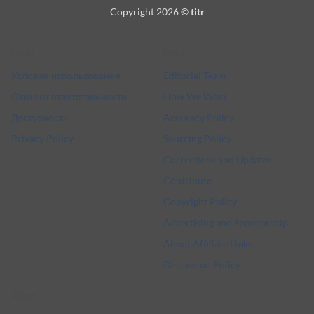
On
Pay
Card
Pay
Copyright 2026 ©
titr
Delivery
Legal
More
Условия использования
Editorial Team
Отказ от ответственности
How We Work
Доступность
Accuracy Policy
Privacy Policy
Sourcing Policy
Corrections and Updates
Contribute
Copyright Policy
Advertising and Sponsorship
About Affiliate Links
Discussion Policy
About