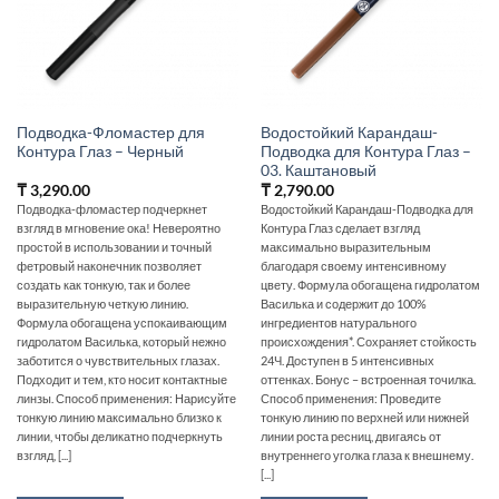
Подводка-Фломастер для
Водостойкий Карандаш-
Контура Глаз – Черный
Подводка для Контура Глаз –
03. Каштановый
₸
3,290.00
₸
2,790.00
Подводка-фломастер подчеркнет
Водостойкий Карандаш-Подводка для
взгляд в мгновение ока! Невероятно
Контура Глаз сделает взгляд
простой в использовании и точный
максимально выразительным
фетровый наконечник позволяет
благодаря своему интенсивному
создать как тонкую, так и более
цвету. Формула обогащена гидролатом
выразительную четкую линию.
Василька и содержит до 100%
Формула обогащена успокаивающим
ингредиентов натурального
гидролатом Василька, который нежно
происхождения*. Сохраняет стойкость
заботится о чувствительных глазах.
24Ч. Доступен в 5 интенсивных
Подходит и тем, кто носит контактные
оттенках. Бонус – встроенная точилка.
линзы. Способ применения: Нарисуйте
Способ применения: Проведите
тонкую линию максимально близко к
тонкую линию по верхней или нижней
линии, чтобы деликатно подчеркнуть
линии роста ресниц, двигаясь от
взгляд, [...]
внутреннего уголка глаза к внешнему.
[...]