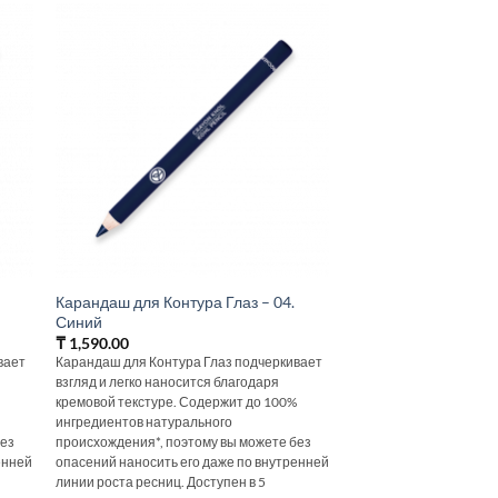
Карандаш для Контура Глаз – 04.
Синий
₸
1,590.00
вает
Карандаш для Контура Глаз подчеркивает
взгляд и легко наносится благодаря
%
кремовой текстуре. Содержит до 100%
ингредиентов натурального
без
происхождения*, поэтому вы можете без
енней
опасений наносить его даже по внутренней
линии роста ресниц. Доступен в 5