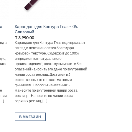
ра
Карандаш для Контура Глаз – 05.
Сливовый
₸
3,990.00
яд в
Карандаш для Контура Глаз подчеркивает
взгляд и легко наносится благодаря
кремовой текстуре. Содержит до 100%
кую,
ингредиентов натурального
нию.
происхождения*, поэтому вы можете без
опасений наносить его даже по внутренней
линии роста ресниц. Доступен в 5
естественных оттенках с матовым
финишем. Способы нанесения: –
те
Нанесите по внутренней линии роста
инии,
ресниц. – Нанесите по линии роста
..]
верхних ресниц, [...]
В МАГАЗИН