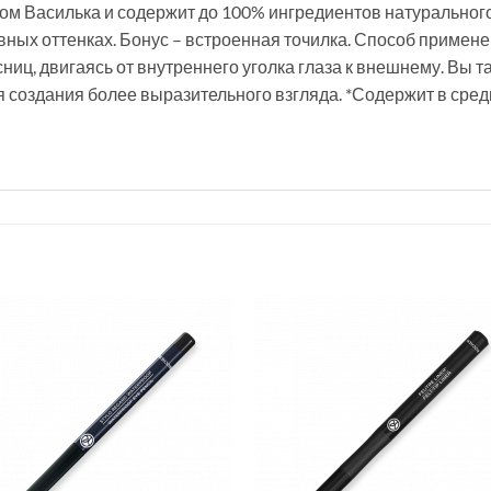
ом Василька и содержит до 100% ингредиентов натуральног
ивных оттенках. Бонус – встроенная точилка. Способ примен
ниц, двигаясь от внутреннего уголка глаза к внешнему. Вы 
 создания более выразительного взгляда. *Содержит в сре