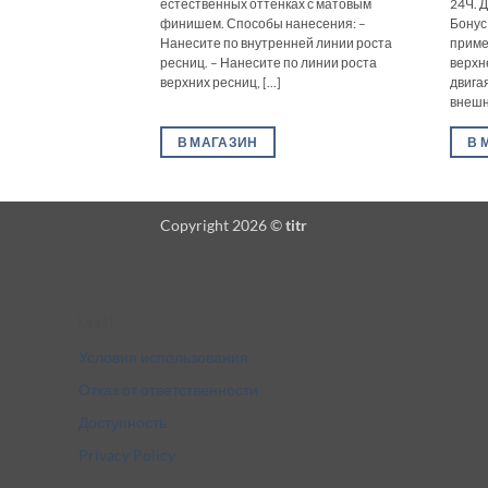
естественных оттенках с матовым
24Ч. 
финишем. Способы нанесения: –
Бонус
Нанесите по внутренней линии роста
приме
ресниц. – Нанесите по линии роста
верхн
верхних ресниц, [...]
двигая
внешне
В МАГАЗИН
В 
Copyright 2026 ©
titr
Legal
Условия использования
Отказ от ответственности
Доступность
Privacy Policy