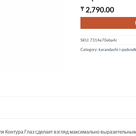
2,790.00
₸
SKU:
7314e70eba4c
Category:
karandashi-i-podvodk
я Контура Глаз сделает взгляд максимально выразительны