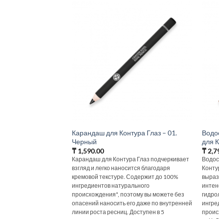
Карандаш для Контура Глаз – 01.
Водо
Черный
для К
₸
1,590.00
₸
2,7
Карандаш для Контура Глаз подчеркивает
Водос
взгляд и легко наносится благодаря
Конту
кремовой текстуре. Содержит до 100%
выраз
ингредиентов натурального
интен
происхождения*, поэтому вы можете без
гидро
опасений наносить его даже по внутренней
ингре
линии роста ресниц. Доступен в 5
проис