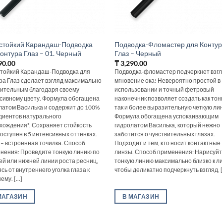
стойкий Карандаш-Подводка
Подводка-Фломастер для Конту
онтура Глаз – 01. Черный
Глаз – Черный
90.00
₸
3,290.00
тойкий Карандаш-Подводка для
Подводка-фломастер подчеркнет взгл
ра Глаз сделает взгляд максимально
мгновение ока! Невероятно простой в
ительным благодаря своему
использовании и точный фетровый
сивному цвету. Формула обогащена
наконечник позволяет создать как тон
латом Василька и содержит до 100%
так и более выразительную четкую ли
диентов натурального
Формула обогащена успокаивающим
хождения*. Сохраняет стойкость
гидролатом Василька, который нежно
Доступен в 5 интенсивных оттенках.
заботится о чувствительных глазах.
 – встроенная точилка. Способ
Подходит и тем, кто носит контактные
нения: Проведите тонкую линию по
линзы. Способ применения: Нарисуй
ей или нижней линии роста ресниц,
тонкую линию максимально близко к л
сь от внутреннего уголка глаза к
чтобы деликатно подчеркнуть взгляд, [.
му. [...]
МАГАЗИН
В МАГАЗИН