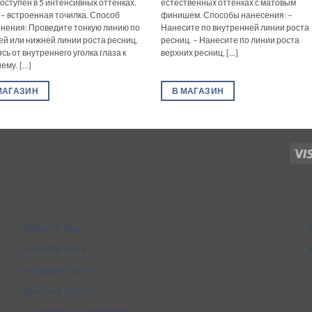
Доступен в 5 интенсивных оттенках.
естественных оттенках с матовым
 – встроенная точилка. Способ
финишем. Способы нанесения: –
нения: Проведите тонкую линию по
Нанесите по внутренней линии роста
ей или нижней линии роста ресниц,
ресниц. – Нанесите по линии роста
сь от внутреннего уголка глаза к
верхних ресниц, [...]
му. [...]
МАГАЗИН
В МАГАЗИН
More
Editorial Team
How We Work
Accuracy Policy
Sourcing Policy
Corrections and Updates