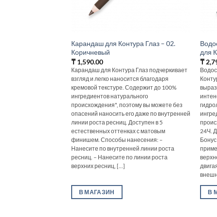
Карандаш для Контура Глаз – 02.
Водо
Коричневый
для К
₸
1,590.00
₸
2,7
Карандаш для Контура Глаз подчеркивает
Водос
взгляд и легко наносится благодаря
Конту
кремовой текстуре. Содержит до 100%
выраз
ингредиентов натурального
интен
происхождения*, поэтому вы можете без
гидро
опасений наносить его даже по внутренней
ингре
линии роста ресниц. Доступен в 5
проис
естественных оттенках с матовым
24Ч. 
финишем. Способы нанесения: –
Бонус
Нанесите по внутренней линии роста
приме
ресниц. – Нанесите по линии роста
верхн
верхних ресниц, [...]
двигая
внешне
В МАГАЗИН
В 