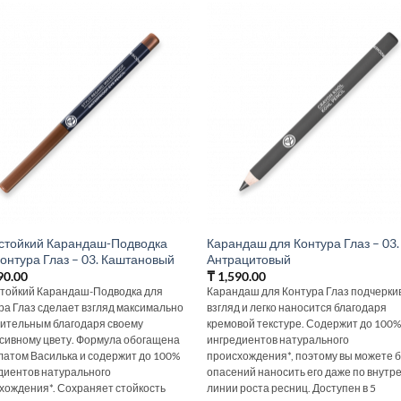
стойкий Карандаш-Подводка
Карандаш для Контура Глаз – 03.
онтура Глаз – 03. Каштановый
Антрацитовый
90.00
₸
1,590.00
тойкий Карандаш-Подводка для
Карандаш для Контура Глаз подчерки
ра Глаз сделает взгляд максимально
взгляд и легко наносится благодаря
ительным благодаря своему
кремовой текстуре. Содержит до 100
сивному цвету. Формула обогащена
ингредиентов натурального
латом Василька и содержит до 100%
происхождения*, поэтому вы можете 
диентов натурального
опасений наносить его даже по внутр
хождения*. Сохраняет стойкость
линии роста ресниц. Доступен в 5