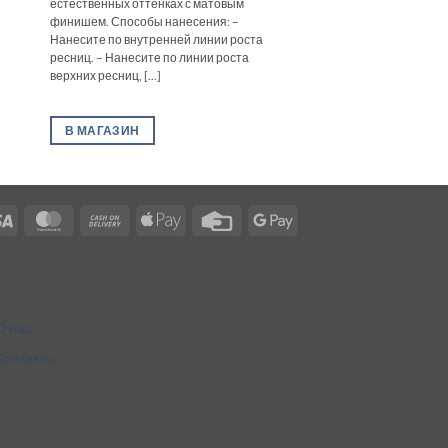
естественных оттенках с матовым
финишем. Способы нанесения: –
Нанесите по внутренней линии роста
ресниц. – Нанесите по линии роста
верхних ресниц, [...]
В МАГАЗИН
Visa
MasterCard
Cash
Apple
Credit
Google
On
Pay
Card
Pay
Delivery
About
О нас
Контакты