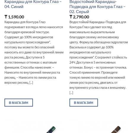
Карандаш для Контура Глаз –
Водостойкий Карандаш-
04. Синий
Подводка для Контура Глаз –
02. Серый
₸
1,590.00
₸
2,790.00
Карандаш для Контура Глаз
Водостойкий Карандаш-Подводка для
подчеркивает взгляд и легко наносится
Контура Глаз сделает взгляд
благодаря кремовой текстуре.
максимально выразительным
Содержит до 100% ингредиентов
благодаря своему интенсивному
натурального происхождения*,
цвету. Формула обогащена гидролатом
поэтому вы можете без опасений
Василька и содержит до 100%
наносить его даже по внутренней линии
ингредиентов натурального
роста ресниц. Доступен в 5
происхождения*. Сохраняет стойкость
естественных оттенках с матовым
24Ч. Доступен в 5 интенсивных
финишем. Способы нанесения: –
оттенках. Бонус – встроенная точилка.
Нанесите по внутренней линии роста
Способ применения: Проведите
ресниц. – Нанесите по линии роста
тонкую линию по верхней или нижней
верхних ресниц, [...]
линии роста ресниц, двигаясь от
внутреннего уголка глаза к внешнему.
[...]
В МАГАЗИН
В МАГАЗИН