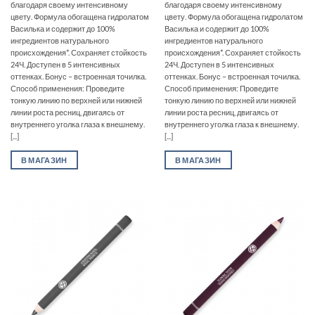
благодаря своему интенсивному
благодаря своему интенсивному
цвету. Формула обогащена гидролатом
цвету. Формула обогащена гидролатом
Василька и содержит до 100%
Василька и содержит до 100%
ингредиентов натурального
ингредиентов натурального
происхождения*. Сохраняет стойкость
происхождения*. Сохраняет стойкость
24Ч. Доступен в 5 интенсивных
24Ч. Доступен в 5 интенсивных
оттенках. Бонус – встроенная точилка.
оттенках. Бонус – встроенная точилка.
Способ применения: Проведите
Способ применения: Проведите
тонкую линию по верхней или нижней
тонкую линию по верхней или нижней
линии роста ресниц, двигаясь от
линии роста ресниц, двигаясь от
внутреннего уголка глаза к внешнему.
внутреннего уголка глаза к внешнему.
[...]
[...]
В МАГАЗИН
В МАГАЗИН