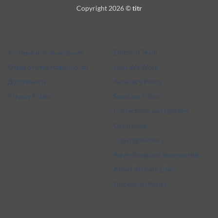
On
Pay
Card
Pay
Copyright 2026 ©
titr
Delivery
Legal
More
Условия использования
Editorial Team
Отказ от ответственности
How We Work
Доступность
Accuracy Policy
Privacy Policy
Sourcing Policy
Corrections and Updates
Contribute
Copyright Policy
Advertising and Sponsorship
About Affiliate Links
Discussion Policy
About