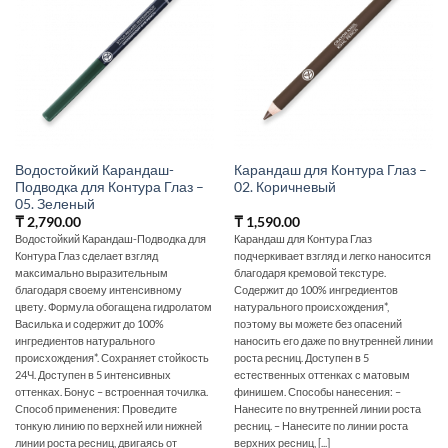
Водостойкий Карандаш-
Карандаш для Контура Глаз –
Подводка для Контура Глаз –
02. Коричневый
05. Зеленый
₸
2,790.00
₸
1,590.00
Водостойкий Карандаш-Подводка для
Карандаш для Контура Глаз
Контура Глаз сделает взгляд
подчеркивает взгляд и легко наносится
максимально выразительным
благодаря кремовой текстуре.
благодаря своему интенсивному
Содержит до 100% ингредиентов
цвету. Формула обогащена гидролатом
натурального происхождения*,
Василька и содержит до 100%
поэтому вы можете без опасений
ингредиентов натурального
наносить его даже по внутренней линии
происхождения*. Сохраняет стойкость
роста ресниц. Доступен в 5
24Ч. Доступен в 5 интенсивных
естественных оттенках с матовым
оттенках. Бонус – встроенная точилка.
финишем. Способы нанесения: –
Способ применения: Проведите
Нанесите по внутренней линии роста
тонкую линию по верхней или нижней
ресниц. – Нанесите по линии роста
линии роста ресниц, двигаясь от
верхних ресниц, [...]