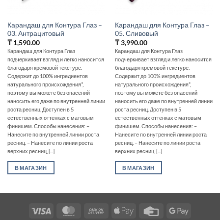
Карандаш для Контура Глаз –
Карандаш для Контура Глаз –
03. Антрацитовый
05. Сливовый
₸
1,590.00
₸
3,990.00
Карандаш для Контура Глаз
Карандаш для Контура Глаз
подчеркивает взгляд и легко наносится
подчеркивает взгляд и легко наносится
благодаря кремовой текстуре.
благодаря кремовой текстуре.
Содержит до 100% ингредиентов
Содержит до 100% ингредиентов
натурального происхождения*,
натурального происхождения*,
поэтому вы можете без опасений
поэтому вы можете без опасений
наносить его даже по внутренней линии
наносить его даже по внутренней линии
роста ресниц. Доступен в 5
роста ресниц. Доступен в 5
естественных оттенках с матовым
естественных оттенках с матовым
финишем. Способы нанесения: –
финишем. Способы нанесения: –
Нанесите по внутренней линии роста
Нанесите по внутренней линии роста
ресниц. – Нанесите по линии роста
ресниц. – Нанесите по линии роста
верхних ресниц, [...]
верхних ресниц, [...]
В МАГАЗИН
В МАГАЗИН
Visa
MasterCard
Cash
Apple
Credit
Google