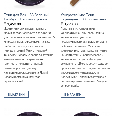
Тени для Век – 83 Зеленый
Ультрастойкие Тени-
Бамбук – Перламутровые
Карандаш – 03. Бронзовый
₸
1,450.00
₸
3,790.00
Ищете тени для выразительного
Простые в использовании
макияжа глаз? Откройте для себя 60
Ультрастойкие Тени-Карандаш* с
ультрапигментированных оттенков с 3-
интенсивным цветом и
мя различными эффектами на Ваш
перламутровым финишем готовы к
выбор: матовый, сияющий или
любым испытаниям. Сияющая
перламутровый. Тени с пудровой
кремовая текстура позволяет легко
текстурой идеально ровно ложатся на
наносить тени и корректировать
веко и позволяют варьировать
интенсивность цвета. Формула
плотность покрытия от легкой
сохраняет стойкость до 14Ч даже во
полупрозрачной вуали до
время занятий спортом, она устойчива
насыщенного яркого цвета. Яркий,
к воде и даже слезам радости.
незабываемый макияж глаз
Доступны в 10 сияющих оттенках с
гарантирован!
перламутровым финишем. Бонус –
встроенная [...]
В МАГАЗИН
В МАГАЗИН