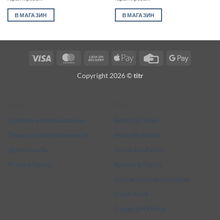
В МАГАЗИН
В МАГАЗИН
Visa
MasterCard
Cash
Apple
Credit
Google
On
Pay
Card
Pay
Copyright 2026 ©
titr
Delivery
Legal
More
Условия использования
Editorial Team
Отказ от ответственности
How We Work
Доступность
Accuracy Policy
Privacy Policy
Sourcing Policy
Corrections and Updates
Contribute
Copyright Policy