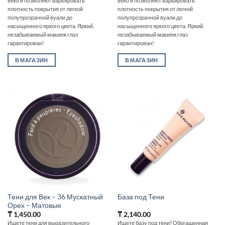
веко и позволяют варьировать
веко и позволяют варьировать
плотность покрытия от легкой
плотность покрытия от легкой
полупрозрачной вуали до
полупрозрачной вуали до
насыщенного яркого цвета. Яркий,
насыщенного яркого цвета. Яркий,
незабываемый макияж глаз
незабываемый макияж глаз
гарантирован!
гарантирован!
В МАГАЗИН
В МАГАЗИН
Тени для Век – 36 Мускатный
База под Тени
Орех – Матовые
₸
1,450.00
₸
2,140.00
Ищете тени для выразительного
Ищете базу под тени? Обогащенная