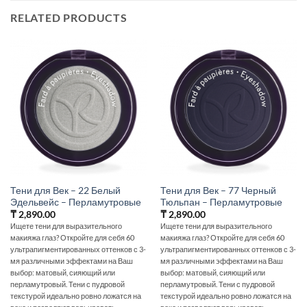
RELATED PRODUCTS
Тени для Век – 22 Белый
Тени для Век – 77 Черный
Эдельвейс – Перламутровые
Тюльпан – Перламутровые
₸
2,890.00
₸
2,890.00
Ищете тени для выразительного
Ищете тени для выразительного
макияжа глаз? Откройте для себя 60
макияжа глаз? Откройте для себя 60
ультрапигментированных оттенков с 3-
ультрапигментированных оттенков с 3-
мя различными эффектами на Ваш
мя различными эффектами на Ваш
выбор: матовый, сияющий или
выбор: матовый, сияющий или
перламутровый. Тени с пудровой
перламутровый. Тени с пудровой
текстурой идеально ровно ложатся на
текстурой идеально ровно ложатся на