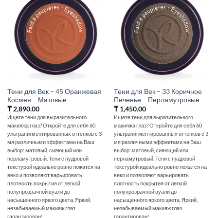
Тени для Век – 45 Оранжевая
Тени для Век – 33 Коричное
Космея – Матовые
Печенье – Перламутровые
₸
2,890.00
₸
1,450.00
Ищете тени для выразительного
Ищете тени для выразительного
макияжа глаз? Откройте для себя 60
макияжа глаз? Откройте для себя 60
ультрапигментированных оттенков с 3-
ультрапигментированных оттенков с 3-
мя различными эффектами на Ваш
мя различными эффектами на Ваш
выбор: матовый, сияющий или
выбор: матовый, сияющий или
перламутровый. Тени с пудровой
перламутровый. Тени с пудровой
текстурой идеально ровно ложатся на
текстурой идеально ровно ложатся на
веко и позволяют варьировать
веко и позволяют варьировать
плотность покрытия от легкой
плотность покрытия от легкой
полупрозрачной вуали до
полупрозрачной вуали до
насыщенного яркого цвета. Яркий,
насыщенного яркого цвета. Яркий,
незабываемый макияж глаз
незабываемый макияж глаз
гарантирован!
гарантирован!