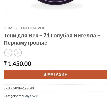
HOME
/
TENI-DLYA-VEK
Тени для Век – 71 Голубая Нигелла –
Перламутровые
1,450.00
₸
В МАГАЗИН
SKU:
d583b41e9dd0
Category:
teni-dlya-vek