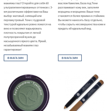
макияжа глаз? Откройте для себя 60
маслом Камелии‚ База под Тени
ультрапигментированных оттенков с 3-
разглаживает кожу век‚ заполняя
мя различными эффектами на Ваш
морщины и морщинки. Ваши тени
выбор: матовый, сияющий или
становятся более яркими и стойкими.
перламутровый. Тени с пудровой
Вы можете наносить базу отдельно‚
текстурой идеально ровно ложатся на
чтобы скрыть несовершенства кожи и
веко и позволяют варьировать
придать ей идеальный вид.
плотность покрытия от легкой
полупрозрачной вуали до
насыщенного яркого цвета. Яркий,
незабываемый макияж глаз
гарантирован!
В МАГАЗИН
В МАГАЗИН