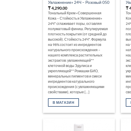
Увлажнение» 24Ч – Розовый 050
Ув
₸
4,290.00
₸
4
Тональный Крем «Совершенная
То
Кожа – Стойкость и Увлажнение»
Ко
24Ч* сглаживает поры, оставляя
24
полуматовый финиш. Регулируемая
по
плотность покрытия (от средней до
пл
высокой). Стойкость 24Ч*. Формула
вы
на 98% состоит из ингредиентов
на
натурального происхождения –
на
нашего комплекса растительных
на
экстрактов: увлажняющей**
эк
клеточной воды Эдулиса и
кл
укрепляющей** Ромашки БИО,
ук
минеральных пигментов и смеси
ми
ингредиентов натурального
ин
происхождения (с увлажняющими
пр
свойствами), которые [...]
сво
В МАГАЗИН