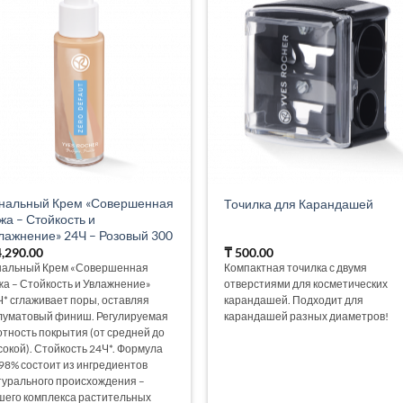
нальный Крем «Совершенная
Точилка для Карандашей
жа – Стойкость и
лажнение» 24Ч – Розовый 300
,290.00
₸
500.00
нальный Крем «Совершенная
Компактная точилка с двумя
жа – Стойкость и Увлажнение»
отверстиями для косметических
Ч* сглаживает поры, оставляя
карандашей. Подходит для
луматовый финиш. Регулируемая
карандашей разных диаметров!
отность покрытия (от средней до
сокой). Стойкость 24Ч*. Формула
 98% состоит из ингредиентов
турального происхождения –
шего комплекса растительных