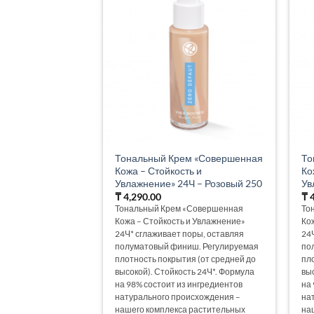
Тональный Крем «Совершенная
То
Кожа – Стойкость и
Ко
Увлажнение» 24Ч – Розовый 250
Ув
₸
4,290.00
₸
4
Тональный Крем «Совершенная
То
Кожа – Стойкость и Увлажнение»
Ко
24Ч* сглаживает поры, оставляя
24
полуматовый финиш. Регулируемая
по
плотность покрытия (от средней до
пл
высокой). Стойкость 24Ч*. Формула
вы
на 98% состоит из ингредиентов
на
натурального происхождения –
на
нашего комплекса растительных
на