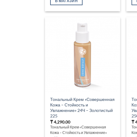
В МАГАЗИН
Тональный Крем «Совершенная
То
Кожа – Стойкость и
Ко
Увлажнение» 24Ч – Золотистый
Ув
225
25
₸
4,290.00
₸
4
Тональный Крем «Совершенная
То
Кожа – Стойкость и Увлажнение»
Ко