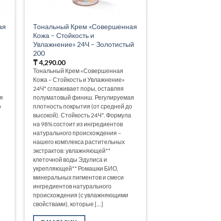
ая
Тональный Крем «Совершенная
Кожа – Стойкость и
Увлажнение» 24Ч – Золотистый
200
₸
4,290.00
Тональный Крем «Совершенная
Кожа – Стойкость и Увлажнение»
24Ч* сглаживает поры, оставляя
я
полуматовый финиш. Регулируемая
о
плотность покрытия (от средней до
высокой). Стойкость 24Ч*. Формула
на 98% состоит из ингредиентов
натурального происхождения –
нашего комплекса растительных
экстрактов: увлажняющей**
клеточной воды Эдулиса и
укрепляющей** Ромашки БИО,
минеральных пигментов и смеси
ингредиентов натурального
происхождения (с увлажняющими
свойствами), которые [...]