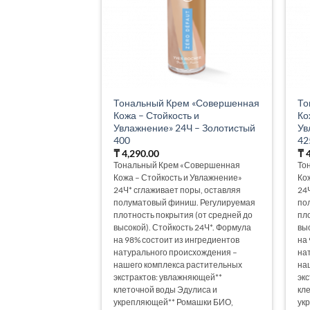
Тональный Крем «Совершенная
То
Кожа – Стойкость и
Ко
Увлажнение» 24Ч – Золотистый
Ув
400
42
₸
4,290.00
₸
4
Тональный Крем «Совершенная
То
Кожа – Стойкость и Увлажнение»
Ко
24Ч* сглаживает поры, оставляя
24
полуматовый финиш. Регулируемая
по
плотность покрытия (от средней до
пл
высокой). Стойкость 24Ч*. Формула
вы
на 98% состоит из ингредиентов
на
натурального происхождения –
на
нашего комплекса растительных
на
экстрактов: увлажняющей**
эк
клеточной воды Эдулиса и
кл
укрепляющей** Ромашки БИО,
ук