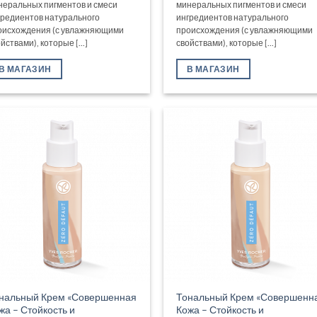
неральных пигментов и смеси
минеральных пигментов и смеси
гредиентов натурального
ингредиентов натурального
оисхождения (с увлажняющими
происхождения (с увлажняющими
йствами), которые [...]
свойствами), которые [...]
В МАГАЗИН
В МАГАЗИН
нальный Крем «Совершенная
Тональный Крем «Совершенн
жа – Стойкость и
Кожа – Стойкость и