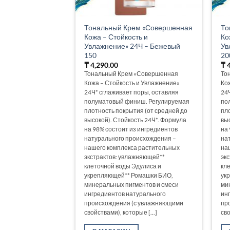
Тональный Крем «Совершенная
То
Кожа – Стойкость и
Ко
Увлажнение» 24Ч – Бежевый
Ув
150
20
₸
4,290.00
₸
4
Тональный Крем «Совершенная
То
Кожа – Стойкость и Увлажнение»
Ко
24Ч* сглаживает поры, оставляя
24
полуматовый финиш. Регулируемая
по
плотность покрытия (от средней до
пл
высокой). Стойкость 24Ч*. Формула
вы
на 98% состоит из ингредиентов
на
натурального происхождения –
на
нашего комплекса растительных
на
экстрактов: увлажняющей**
эк
клеточной воды Эдулиса и
кл
укрепляющей** Ромашки БИО,
ук
минеральных пигментов и смеси
ми
ингредиентов натурального
ин
происхождения (с увлажняющими
пр
свойствами), которые [...]
сво