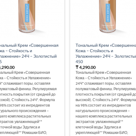
нальный Крем «Совершенная
Тональный Крем «Совершенн
жа – Стойкость и
Кожа – Стойкость и
лажнение» 24Ч – Золотистый
Увлажнение» 24Ч – Золотисты
5
450
,290.00
₸
4,290.00
нальный Крем «Совершенная
Тональный Крем «Совершенная
жа – Стойкость и Увлажнение»
Кожа – Стойкость и Увлажнение»
Ч* сглаживает поры, оставляя
24Ч* сглаживает поры, оставляя
луматовый финиш. Регулируемая
полуматовый финиш. Регулируема
отность покрытия (от средней до
плотность покрытия (от средней д
сокой). Стойкость 24Ч*. Формула
высокой). Стойкость 24Ч*. Формула
 98% состоит из ингредиентов
на 98% состоит из ингредиентов
турального происхождения –
натурального происхождения –
шего комплекса растительных
нашего комплекса растительных
страктов: увлажняющей**
экстрактов: увлажняющей**
еточной воды Эдулиса и
клеточной воды Эдулиса и
репляющей** Ромашки БИО,
укрепляющей** Ромашки БИО,