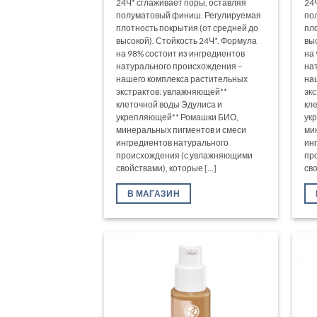
24Ч* сглаживает поры, оставляя
24
полуматовый финиш. Регулируемая
по
плотность покрытия (от средней до
пл
высокой). Стойкость 24Ч*. Формула
вы
на 98% состоит из ингредиентов
на
натурального происхождения –
на
нашего комплекса растительных
на
экстрактов: увлажняющей**
эк
клеточной воды Эдулиса и
кл
укрепляющей** Ромашки БИО,
ук
минеральных пигментов и смеси
ми
ингредиентов натурального
ин
происхождения (с увлажняющими
пр
свойствами), которые [...]
сво
В МАГАЗИН