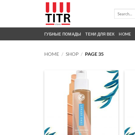
Skip
to
Search
for:
content
ГУБНЫЕ ПОМАДЫ
ТЕНИ ДЛЯ ВЕК
HOME
HOME
/
SHOP
/
PAGE 35