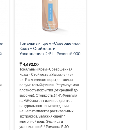
ая
Тональный Крем «Совершенная
Кожа – Стойкость и
й
Увлажнение» 24Ч – Розовый 000
₸
4,690.00
Тональный Крем «Совершенная
Кожа – Стойкость и Увлажнение»
24Ч* сглаживает поры, оставляя
я
полуматовый финиш. Регулируемая
о
плотность покрытия (от средней до
высокой). Стойкость 24Ч*. Формула
на 98% состоит из ингредиентов
натурального происхождения –
нашего комплекса растительных
экстрактов: увлажняющей**
клеточной воды Эдулиса и
укрепляющей** Ромашки БИО,