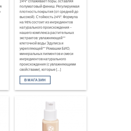
24Ч* сглаживает поры, оставляя
я
полуматовый финиш. Регулируемая
о
плотность покрытия (от средней до
высокой). Стойкость 24Ч*. Формула
на 98% состоит из ингредиентов
натурального происхождения –
нашего комплекса растительных
экстрактов: увлажняющей**
клеточной воды Эдулиса и
укрепляющей** Ромашки БИО,
минеральных пигментов и смеси
ингредиентов натурального
происхождения (с увлажняющими
свойствами), которые [...]
В МАГАЗИН