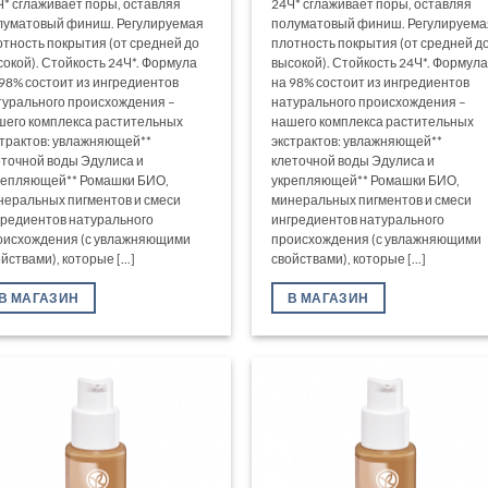
Ч* сглаживает поры, оставляя
24Ч* сглаживает поры, оставляя
луматовый финиш. Регулируемая
полуматовый финиш. Регулируема
отность покрытия (от средней до
плотность покрытия (от средней д
сокой). Стойкость 24Ч*. Формула
высокой). Стойкость 24Ч*. Формула
 98% состоит из ингредиентов
на 98% состоит из ингредиентов
турального происхождения –
натурального происхождения –
шего комплекса растительных
нашего комплекса растительных
страктов: увлажняющей**
экстрактов: увлажняющей**
еточной воды Эдулиса и
клеточной воды Эдулиса и
репляющей** Ромашки БИО,
укрепляющей** Ромашки БИО,
неральных пигментов и смеси
минеральных пигментов и смеси
гредиентов натурального
ингредиентов натурального
оисхождения (с увлажняющими
происхождения (с увлажняющими
йствами), которые [...]
свойствами), которые [...]
В МАГАЗИН
В МАГАЗИН