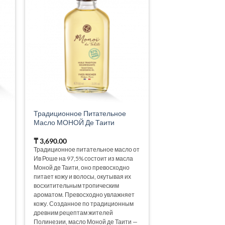
Традиционное Питательное
Масло МОНОЙ Де Таити
₸
3,690.00
Традиционное питательное масло от
Ив Роше на 97,5% состоит из масла
Моной де Таити, оно превосходно
питает кожу и волосы, окутывая их
восхитительным тропическим
ароматом. Превосходно увлажняет
кожу. Созданное по традиционным
древним рецептам жителей
Полинезии, масло Моной де Таити —