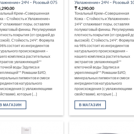
лажнение» 24Ч – Розовый 075
Увлажнение» 24Ч – Розовый 1
,290.00
₸
4,290.00
нальный Крем «Совершенная
Тональный Крем «Совершенная
жа – Стойкость и Увлажнение»
Кожа – Стойкость и Увлажнение»
Ч* сглаживает поры, оставляя
24Ч* сглаживает поры, оставляя
луматовый финиш. Регулируемая
полуматовый финиш. Регулируема
отность покрытия (от средней до
плотность покрытия (от средней д
сокой). Стойкость 24Ч*. Формула
высокой). Стойкость 24Ч*. Формула
 98% состоит из ингредиентов
на 98% состоит из ингредиентов
турального происхождения –
натурального происхождения –
шего комплекса растительных
нашего комплекса растительных
страктов: увлажняющей**
экстрактов: увлажняющей**
еточной воды Эдулиса и
клеточной воды Эдулиса и
репляющей** Ромашки БИО,
укрепляющей** Ромашки БИО,
неральных пигментов и смеси
минеральных пигментов и смеси
гредиентов натурального
ингредиентов натурального
оисхождения (с увлажняющими
происхождения (с увлажняющими
йствами), которые [...]
свойствами), которые [...]
В МАГАЗИН
В МАГАЗИН