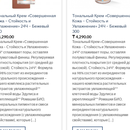
нальный Крем «Совершенная
Тональный Крем «Совершенн
жа – Стойкость и
Кожа – Стойкость и
лажнение» 24Ч – Бежевый
Увлажнение» 24Ч – Бежевый
0
300
,290.00
₸
4,290.00
нальный Крем «Совершенная
Тональный Крем «Совершенная
жа – Стойкость и Увлажнение»
Кожа – Стойкость и Увлажнение»
Ч* сглаживает поры, оставляя
24Ч* сглаживает поры, оставляя
луматовый финиш. Регулируемая
полуматовый финиш. Регулируема
отность покрытия (от средней до
плотность покрытия (от средней д
сокой). Стойкость 24Ч*. Формула
высокой). Стойкость 24Ч*. Формула
 98% состоит из ингредиентов
на 98% состоит из ингредиентов
турального происхождения –
натурального происхождения –
шего комплекса растительных
нашего комплекса растительных
страктов: увлажняющей**
экстрактов: увлажняющей**
еточной воды Эдулиса и
клеточной воды Эдулиса и
репляющей** Ромашки БИО,
укрепляющей** Ромашки БИО,
неральных пигментов и смеси
минеральных пигментов и смеси
гредиентов натурального
ингредиентов натурального
оисхождения (с увлажняющими
происхождения (с увлажняющими
йствами), которые [...]
свойствами), которые [...]