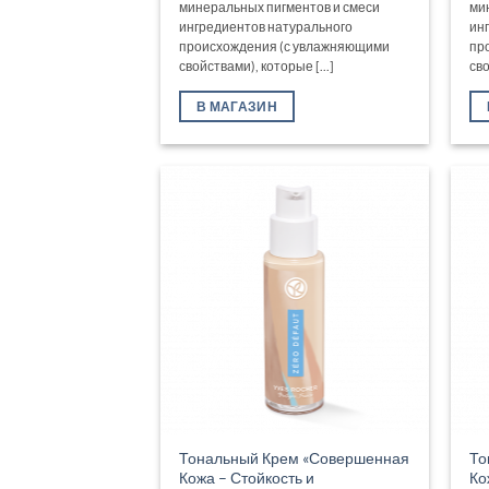
минеральных пигментов и смеси
ми
ингредиентов натурального
ин
происхождения (с увлажняющими
пр
свойствами), которые [...]
сво
В МАГАЗИН
Тональный Крем «Совершенная
То
Кожа – Стойкость и
Ко