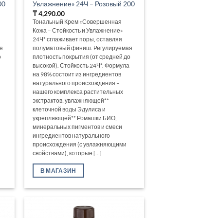
00
Увлажнение» 24Ч – Розовый 200
₸
4,290.00
Тональный Крем «Совершенная
Кожа – Стойкость и Увлажнение»
24Ч* сглаживает поры, оставляя
я
полуматовый финиш. Регулируемая
о
плотность покрытия (от средней до
высокой). Стойкость 24Ч*. Формула
на 98% состоит из ингредиентов
натурального происхождения –
нашего комплекса растительных
экстрактов: увлажняющей**
клеточной воды Эдулиса и
укрепляющей** Ромашки БИО,
минеральных пигментов и смеси
ингредиентов натурального
происхождения (с увлажняющими
свойствами), которые [...]
В МАГАЗИН