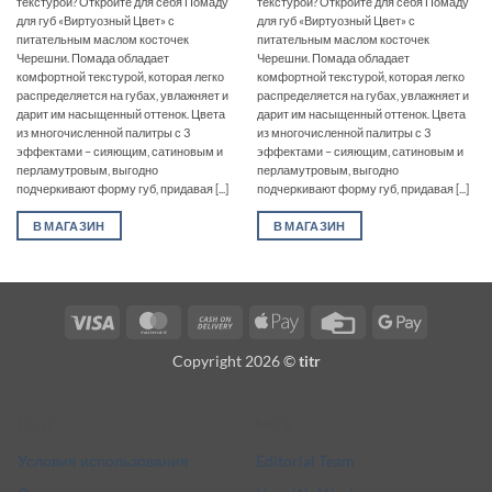
текстурой? Откройте для себя Помаду
текстурой? Откройте для себя Помаду
для губ «Виртуозный Цвет» с
для губ «Виртуозный Цвет» с
питательным маслом косточек
питательным маслом косточек
Черешни. Помада обладает
Черешни. Помада обладает
комфортной текстурой, которая легко
комфортной текстурой, которая легко
распределяется на губах, увлажняет и
распределяется на губах, увлажняет и
дарит им насыщенный оттенок. Цвета
дарит им насыщенный оттенок. Цвета
из многочисленной палитры с 3
из многочисленной палитры с 3
эффектами – сияющим, сатиновым и
эффектами – сияющим, сатиновым и
перламутровым, выгодно
перламутровым, выгодно
подчеркивают форму губ, придавая [...]
подчеркивают форму губ, придавая [...]
В МАГАЗИН
В МАГАЗИН
Visa
MasterCard
Cash
Apple
Credit
Google
On
Pay
Card
Pay
Copyright 2026 ©
titr
Delivery
Legal
More
Условия использования
Editorial Team