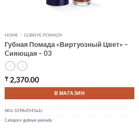
HOME
/
GUBNYE-POMADY
Губная Помада «Виртуозный Цвет» –
Cияющая – 03
2,370.00
₸
В МАГАЗИН
SKU:
3298c0543a2c
Category:
gubnye-pomady