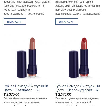
часов*, не пересушивает губы. Тающая
из многочисленной палитры с 3
текстура легко распределяется по
эффектами – сияющим, сатиновым и
губам, разглаживает и
перламутровым, выгодно
восстанавливает** губы, словно [...]
подчеркивают форму губ, придавая [...]
В МАГАЗИН
В МАГАЗИН
Губная Помада «Виртуозный
Губная Помада «Виртуозный
Цвет» – Cатиновая – 31
Цвет» – Перламутровая – 76
₸
2,370.00
₸
2,370.00
Вам необходима яркая насыщенная
Вам необходима яркая насыщенная
помада для губ с питательной
помада для губ с питательной