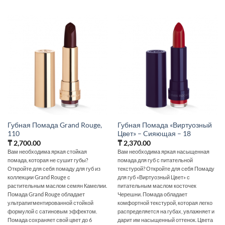
Губная Помада Grand Rouge,
Губная Помада «Виртуозный
110
Цвет» – Cияющая – 18
₸
2,700.00
₸
2,370.00
Вам необходима яркая стойкая
Вам необходима яркая насыщенная
помада, которая не сушит губы?
помада для губ с питательной
Откройте для себя помаду для губ из
текстурой? Откройте для себя Помаду
коллекции Grand Rouge с
для губ «Виртуозный Цвет» с
растительным маслом семян Камелии.
питательным маслом косточек
Помада Grand Rouge обладает
Черешни. Помада обладает
ультрапигментированной стойкой
комфортной текстурой, которая легко
формулой с сатиновым эффектом.
распределяется на губах, увлажняет и
Помада сохраняет свой цвет до 6
дарит им насыщенный оттенок. Цвета