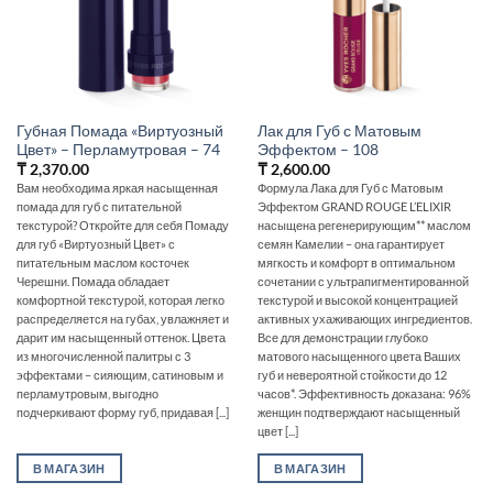
Губная Помада «Виртуозный
Лак для Губ с Матовым
Цвет» – Перламутровая – 74
Эффектом – 108
₸
2,370.00
₸
2,600.00
Вам необходима яркая насыщенная
Формула Лака для Губ с Матовым
помада для губ с питательной
Эффектом GRAND ROUGE L’ELIXIR
текстурой? Откройте для себя Помаду
насыщена регенерирующим** маслом
для губ «Виртуозный Цвет» с
семян Камелии – она гарантирует
питательным маслом косточек
мягкость и комфорт в оптимальном
Черешни. Помада обладает
сочетании с ультрапигментированной
комфортной текстурой, которая легко
текстурой и высокой концентрацией
распределяется на губах, увлажняет и
активных ухаживающих ингредиентов.
дарит им насыщенный оттенок. Цвета
Все для демонстрации глубоко
из многочисленной палитры с 3
матового насыщенного цвета Ваших
эффектами – сияющим, сатиновым и
губ и невероятной стойкости до 12
перламутровым, выгодно
часов*. Эффективность доказана: 96%
подчеркивают форму губ, придавая [...]
женщин подтверждают насыщенный
цвет [...]
В МАГАЗИН
В МАГАЗИН