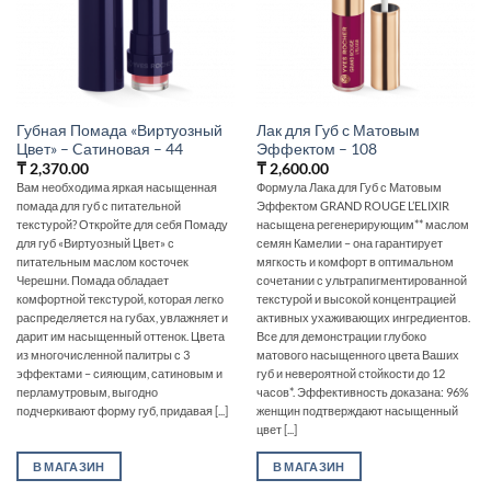
Губная Помада «Виртуозный
Лак для Губ с Матовым
Цвет» – Cатиновая – 44
Эффектом – 108
₸
2,370.00
₸
2,600.00
Вам необходима яркая насыщенная
Формула Лака для Губ с Матовым
помада для губ с питательной
Эффектом GRAND ROUGE L’ELIXIR
текстурой? Откройте для себя Помаду
насыщена регенерирующим** маслом
для губ «Виртуозный Цвет» с
семян Камелии – она гарантирует
питательным маслом косточек
мягкость и комфорт в оптимальном
Черешни. Помада обладает
сочетании с ультрапигментированной
комфортной текстурой, которая легко
текстурой и высокой концентрацией
распределяется на губах, увлажняет и
активных ухаживающих ингредиентов.
дарит им насыщенный оттенок. Цвета
Все для демонстрации глубоко
из многочисленной палитры с 3
матового насыщенного цвета Ваших
эффектами – сияющим, сатиновым и
губ и невероятной стойкости до 12
перламутровым, выгодно
часов*. Эффективность доказана: 96%
подчеркивают форму губ, придавая [...]
женщин подтверждают насыщенный
цвет [...]
В МАГАЗИН
В МАГАЗИН