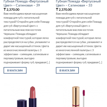
Губная Помада «Виртуозный
Губная Помада «Виртуозный
Цвет» – Cатиновая – 39
Цвет» – Cатиновая – 33
₸
2,370.00
₸
2,370.00
Вам необходима яркая насыщенная
Вам необходима яркая насыщенная
помада для губ с питательной
помада для губ с питательной
текстурой? Откройте для себя Помаду
текстурой? Откройте для себя Помаду
для губ «Виртуозный Цвет» с
для губ «Виртуозный Цвет» с
питательным маслом косточек
питательным маслом косточек
Черешни. Помада обладает
Черешни. Помада обладает
комфортной текстурой, которая легко
комфортной текстурой, которая легко
распределяется на губах, увлажняет и
распределяется на губах, увлажняет и
дарит им насыщенный оттенок. Цвета
дарит им насыщенный оттенок. Цвета
из многочисленной палитры с 3
из многочисленной палитры с 3
эффектами – сияющим, сатиновым и
эффектами – сияющим, сатиновым и
перламутровым, выгодно
перламутровым, выгодно
подчеркивают форму губ, придавая [...]
подчеркивают форму губ, придавая [...]
В МАГАЗИН
В МАГАЗИН