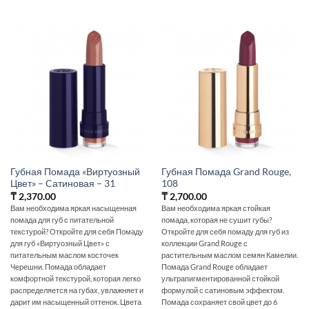
Губная Помада «Виртуозный
Губная Помада Grand Rouge,
Цвет» – Cатиновая – 31
108
₸
2,370.00
₸
2,700.00
Вам необходима яркая насыщенная
Вам необходима яркая стойкая
помада для губ с питательной
помада, которая не сушит губы?
текстурой? Откройте для себя Помаду
Откройте для себя помаду для губ из
для губ «Виртуозный Цвет» с
коллекции Grand Rouge с
питательным маслом косточек
растительным маслом семян Камелии.
Черешни. Помада обладает
Помада Grand Rouge обладает
комфортной текстурой, которая легко
ультрапигментированной стойкой
распределяется на губах, увлажняет и
формулой с сатиновым эффектом.
дарит им насыщенный оттенок. Цвета
Помада сохраняет свой цвет до 6