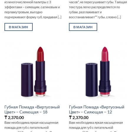
из многочисленной палитры с 3
часов*, не пересушивает губы. Тающая
эффектами – сияющим, сатиновым и
текстура легко распределяется по
перламутровым, выгодно
губам, разглаживает и
подчеркивают форму губ, придавая [...]
восстанавливает** губы, словно [...]
В МАГАЗИН
В МАГАЗИН
Губная Помада «Виртуозный
Губная Помада «Виртуозный
Цвет» – Cияющая – 18
Цвет» – Cияющая – 12
₸
2,370.00
₸
2,370.00
Вам необходима яркая насыщенная
Вам необходима яркая насыщенная
помада для губ с питательной
помада для губ с питательной