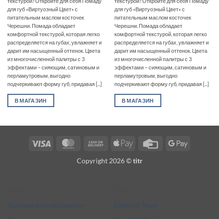
текстурой? Откройте для себя Помаду
текстурой? Откройте для себя Помаду
для губ «Виртуозный Цвет» с
для губ «Виртуозный Цвет» с
питательным маслом косточек
питательным маслом косточек
Черешни. Помада обладает
Черешни. Помада обладает
комфортной текстурой, которая легко
комфортной текстурой, которая легко
распределяется на губах, увлажняет и
распределяется на губах, увлажняет и
дарит им насыщенный оттенок. Цвета
дарит им насыщенный оттенок. Цвета
из многочисленной палитры с 3
из многочисленной палитры с 3
эффектами – сияющим, сатиновым и
эффектами – сияющим, сатиновым и
перламутровым, выгодно
перламутровым, выгодно
подчеркивают форму губ, придавая [...]
подчеркивают форму губ, придавая [...]
В МАГАЗИН
В МАГАЗИН
Visa
MasterCard
Cash
Apple
Credit
Google
On
Pay
Card
Pay
Copyright 2026 ©
titr
Delivery
Legal
More
Условия использования
Editorial Team